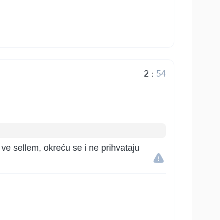
2
:
54
 ve sellem, okreću se i ne prihvataju