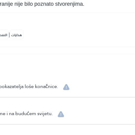
nije nije bilo poznato stvorenjima.
|
هدايات
النفح
pokazatelja loše konačnice.
ome i na budućem svijetu.