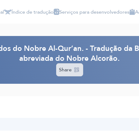
al
Índice de tradução
Serviços para desenvolvedores
A
dos do Nobre Al-Qur’an. - Tradução da 
abreviada do Nobre Alcorão.
Share