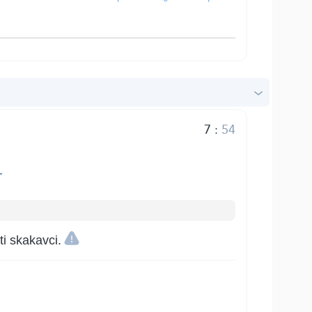
7
:
54
خ
ti skakavci.