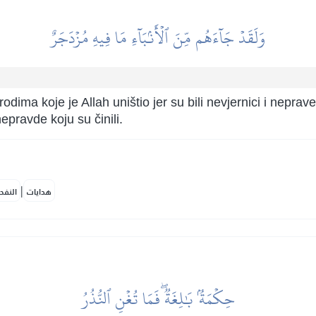
وَلَقَدۡ جَآءَهُم مِّنَ ٱلۡأَنۢبَآءِ مَا فِيهِ مُزۡدَجَرٌ
odima koje je Allah uništio jer su bili nevjernici i neprave
epravde koju su činili.
|
هدايات
النفح
حِكۡمَةُۢ بَٰلِغَةٞۖ فَمَا تُغۡنِ ٱلنُّذُرُ