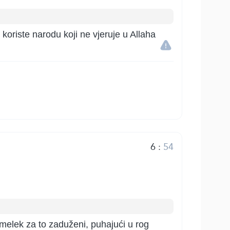
koriste narodu koji ne vjeruje u Allaha
6
:
54
. melek za to zaduženi, puhajući u rog