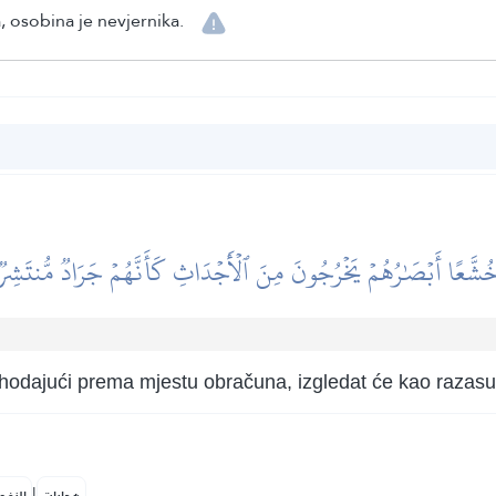
, osobina je nevjernika.
ُشَّعًا أَبۡصَٰرُهُمۡ يَخۡرُجُونَ مِنَ ٱلۡأَجۡدَاثِ كَأَنَّهُمۡ جَرَادٞ مُّنتَشِرٞ
 a hodajući prema mjestu obračuna, izgledat će kao razasu
|