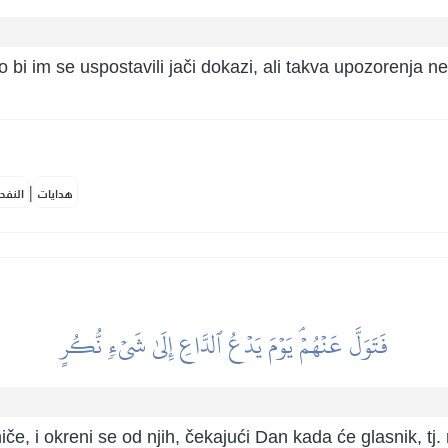
bi im se uspostavili jači dokazi, ali takva upozorenja ne 
|
هدايات
النفح
فَتَوَلَّ عَنۡهُمۡۘ يَوۡمَ يَدۡعُ ٱلدَّاعِ إِلَىٰ شَيۡءٖ نُّكُرٍ
iče, i okreni se od njih, čekajući Dan kada će glasnik, tj