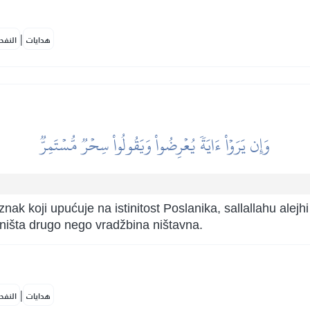
|
هدايات
النفح
وَإِن يَرَوۡاْ ءَايَةٗ يُعۡرِضُواْ وَيَقُولُواْ سِحۡرٞ مُّسۡتَمِرّٞ
k koji upućuje na istinitost Poslanika, sallallahu alejhi
 ništa drugo nego vradžbina ništavna.
|
هدايات
النفح