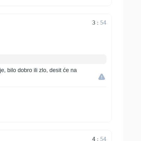
3
:
54
e, bilo dobro ili zlo, desit će na
4
:
54