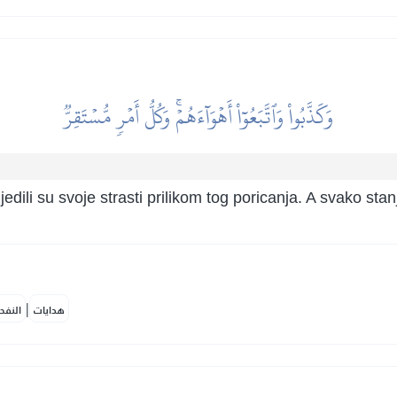
وَكَذَّبُواْ وَٱتَّبَعُوٓاْ أَهۡوَآءَهُمۡۚ وَكُلُّ أَمۡرٖ مُّسۡتَقِرّٞ
lijedili su svoje strasti prilikom tog poricanja. A svako stanj
|
هدايات
النفح