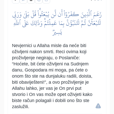
زَعَمَ ٱلَّذِينَ كَفَرُوٓاْ أَن لَّن يُبۡعَثُواْۚ قُلۡ بَلَىٰ وَرَبِّي
لَتُبۡعَثُنَّ ثُمَّ لَتُنَبَّؤُنَّ بِمَا عَمِلۡتُمۡۚ وَذَٰلِكَ عَلَى ٱللَّهِ
يَسِيرٞ
Nevjernici u Allaha misle da neće biti
oživljeni nakon smrti. Reci ovima koji
proživljenje negiraju, o Poslaniče:
“Hoćete, bit ćete oživljeni na Sudnjem
danu, Gospodara mi moga, pa ćete o
onom što ste na dunjaluku radili, doista,
biti obaviješteni!”, a ovo proživljenje je
Allahu lahko, jer vas je On prvi put
stvorio i On vas može opet oživjeti kako
biste račun polagali i dobili ono što ste
zaslužili.