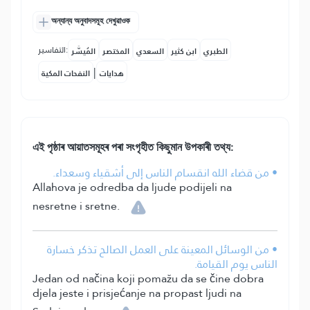
অন্যান্য অনুবাদসমূহ দেখুৱাওক
التفاسير:
الطبري
ابن كثير
السعدي
المختصر
المُيسَّر
|
هدايات
النفحات المكية
এই পৃষ্ঠাৰ আয়াতসমূহৰ পৰা সংগৃহীত কিছুমান উপকাৰী তথ্য:
• من قضاء الله انقسام الناس إلى أشقياء وسعداء.
Allahova je odredba da ljude podijeli na
nesretne i sretne.
• من الوسائل المعينة على العمل الصالح تذكر خسارة
الناس يوم القيامة.
Jedan od načina koji pomažu da se čine dobra
djela jeste i prisjećanje na propast ljudi na