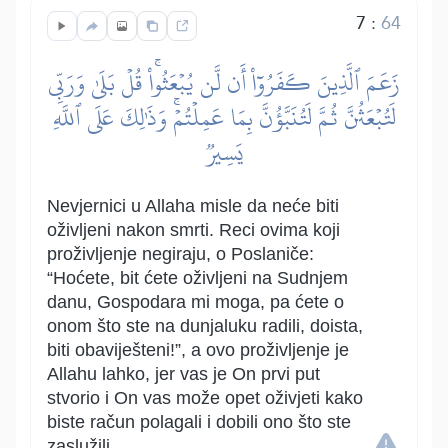
7
:
64
زَعَمَ ٱلَّذِينَ كَفَرُوٓاْ أَن لَّن يُبۡعَثُواْۚ قُلۡ بَلَىٰ وَرَبِّي
لَتُبۡعَثُنَّ ثُمَّ لَتُنَبَّؤُنَّ بِمَا عَمِلۡتُمۡۚ وَذَٰلِكَ عَلَى ٱللَّهِ
يَسِيرٞ
Nevjernici u Allaha misle da neće biti
oživljeni nakon smrti. Reci ovima koji
proživljenje negiraju, o Poslaniče:
“Hoćete, bit ćete oživljeni na Sudnjem
danu, Gospodara mi moga, pa ćete o
onom što ste na dunjaluku radili, doista,
biti obaviješteni!”, a ovo proživljenje je
Allahu lahko, jer vas je On prvi put
stvorio i On vas može opet oživjeti kako
biste račun polagali i dobili ono što ste
zaslužili.