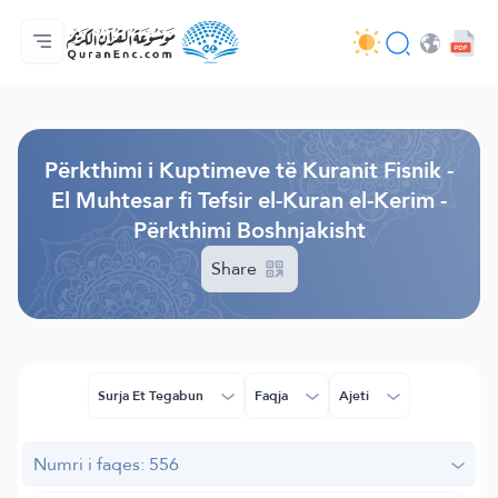
Ballina
Indeksi i Përkthimeve
Audio
Shërbime për zhvillues (programues) - API
Rreth projektit
Na kontaktoni
Gjuha
Browse Old Version
Përkthimi i Kuptimeve të Kuranit Fisnik -
El Muhtesar fi Tefsir el-Kuran el-Kerim -
Përkthimi Boshnjakisht
Share
Surja Et Tegabun
Faqja
Ajeti
Numri i faqes: 556