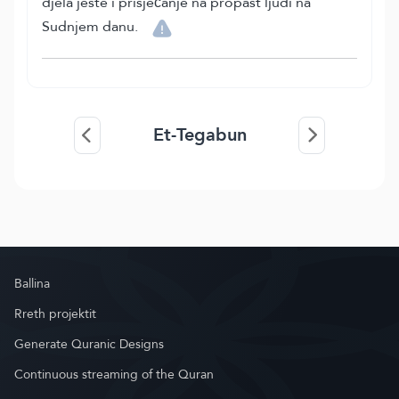
djela jeste i prisjećanje na propast ljudi na
Sudnjem danu.
Et-Tegabun
Ballina
Rreth projektit
Generate Quranic Designs
Continuous streaming of the Quran