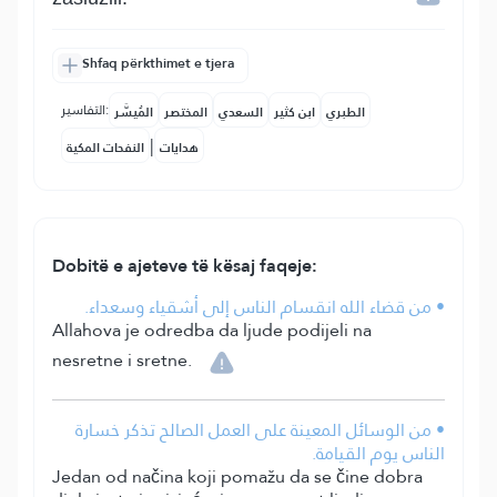
Shfaq përkthimet e tjera
التفاسير:
الطبري
ابن كثير
السعدي
المختصر
المُيسَّر
|
هدايات
النفحات المكية
Dobitë e ajeteve të kësaj faqeje:
• من قضاء الله انقسام الناس إلى أشقياء وسعداء.
Allahova je odredba da ljude podijeli na
nesretne i sretne.
• من الوسائل المعينة على العمل الصالح تذكر خسارة
الناس يوم القيامة.
Jedan od načina koji pomažu da se čine dobra