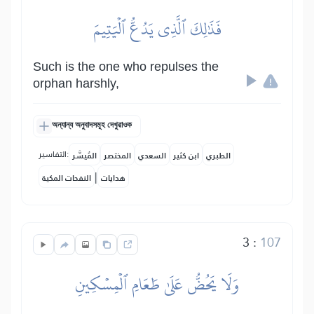
فَذَٰلِكَ ٱلَّذِي يَدُعُّ ٱلۡيَتِيمَ
Such is the one who repulses the
orphan harshly,
অন্যান্য অনুবাদসমূহ দেখুৱাওক
التفاسير:
الطبري
ابن كثير
السعدي
المختصر
المُيسَّر
|
هدايات
النفحات المكية
3
:
107
وَلَا يَحُضُّ عَلَىٰ طَعَامِ ٱلۡمِسۡكِينِ