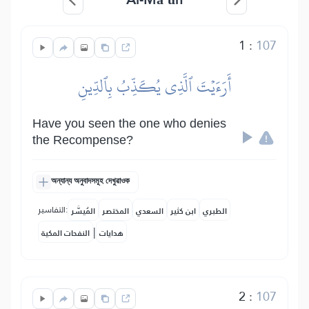
1
:
107
أَرَءَيۡتَ ٱلَّذِي يُكَذِّبُ بِٱلدِّينِ
Have you seen the one who denies
the Recompense?
অন্যান্য অনুবাদসমূহ দেখুৱাওক
التفاسير:
الطبري
ابن كثير
السعدي
المختصر
المُيسَّر
|
هدايات
النفحات المكية
2
:
107