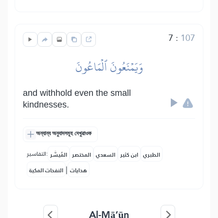
7
:
107
وَيَمۡنَعُونَ ٱلۡمَاعُونَ
and withhold even the small
kindnesses.
অন্যান্য অনুবাদসমূহ দেখুৱাওক
التفاسير:
الطبري
ابن كثير
السعدي
المختصر
المُيسَّر
|
هدايات
النفحات المكية
Al-Mā‘ūn