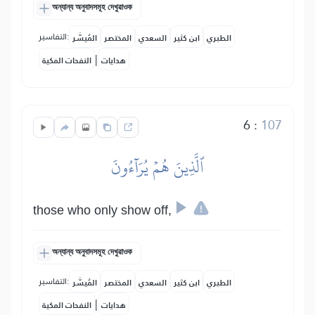
অন্যান্য অনুবাদসমূহ দেখুৱাওক
التفاسير:
الطبري
ابن كثير
السعدي
المختصر
المُيسَّر
|
هدايات
النفحات المكية
6
:
107
ٱلَّذِينَ هُمۡ يُرَآءُونَ
those who only show off,
অন্যান্য অনুবাদসমূহ দেখুৱাওক
التفاسير:
الطبري
ابن كثير
السعدي
المختصر
المُيسَّر
|
هدايات
النفحات المكية