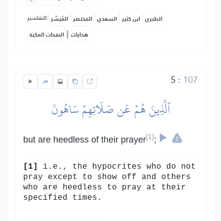
التفاسير:
الطبري
ابن كثير
السعدي
المختصر
المُيسَّر
|
هدايات
النفحات المكية
5
:
107
ٱلَّذِينَ هُمۡ عَن صَلَاتِهِمۡ سَاهُونَ
[1]
but are heedless of their prayer
;
[1]
i.e., the hypocrites who do not
pray except to show off and others
who are heedless to pray at their
specified times.