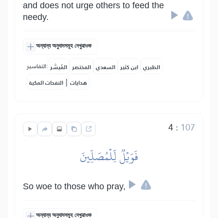
and does not urge others to feed the
needy.
অন্যান্য অনুবাদসমূহ দেখুৱাওক
التفاسير:
الطبري
ابن كثير
السعدي
المختصر
المُيسَّر
|
هدايات
النفحات المكية
4
:
107
فَوَيۡلٞ لِّلۡمُصَلِّينَ
So woe to those who pray,
অন্যান্য অনুবাদসমূহ দেখুৱাওক