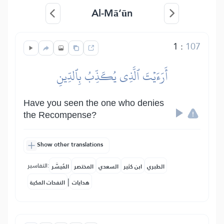
Al-Mā‘ūn
1
:
107
أَرَءَيۡتَ ٱلَّذِي يُكَذِّبُ بِٱلدِّينِ
Have you seen the one who denies
the Recompense?
Show other translations
التفاسير:
الطبري
ابن كثير
السعدي
المختصر
المُيسَّر
|
هدايات
النفحات المكية