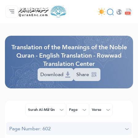
Home
Index of Translations
Audio
Developers' Services - API
About
Contact Us
Language
Browse Old Version
Translation of the Meanings of the Noble
Quran - English Translation - Rowwad
Translation Center
Download
Share
Surah Al-Mā‘ūn
Page
Verse
Page Number: 602