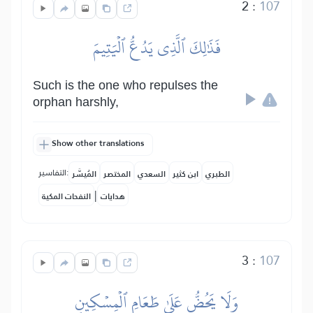
2
:
107
فَذَٰلِكَ ٱلَّذِي يَدُعُّ ٱلۡيَتِيمَ
Such is the one who repulses the
orphan harshly,
Show other translations
التفاسير:
الطبري
ابن كثير
السعدي
المختصر
المُيسَّر
|
هدايات
النفحات المكية
3
:
107
وَلَا يَحُضُّ عَلَىٰ طَعَامِ ٱلۡمِسۡكِينِ