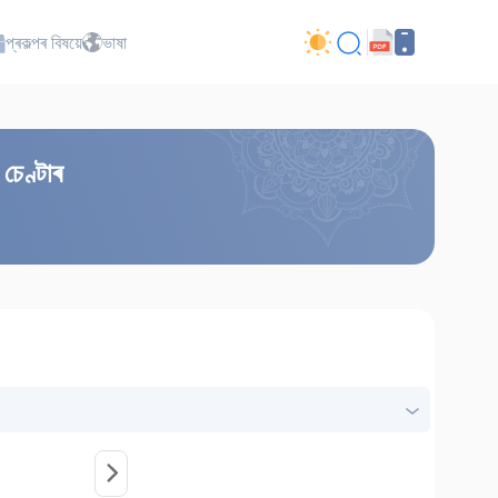
প্ৰকল্পৰ বিষয়ে
ভাষা
চেণ্টাৰ