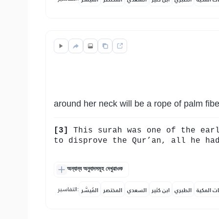
around her neck will be a rope of palm fibe
[3]
This surah was one of the earl
to disprove the Qur’an, all he ha
অন্যান্য অনুবাদসমূহ দেখুৱাওক
التفاسير:
ات المكية
الطبري
ابن كثير
السعدي
المختصر
المُيسَّر