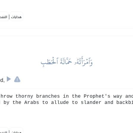
|
هدايات
النفح
وَٱمۡرَأَتُهُۥ حَمَّالَةَ ٱلۡحَطَبِ
od,
row thorny branches in the Prophet's way and s
d by the Arabs to allude to slander and backb
|
هدايات
النفح