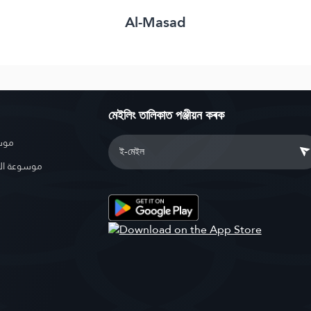
Al-Masad
মেইলিং তালিকাত পঞ্জীয়ন কৰক
موسو
موسوعة ال