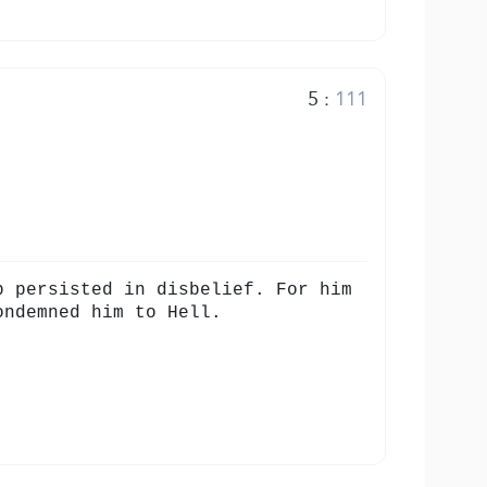
5
:
111
b persisted in disbelief. For him
ondemned him to Hell.