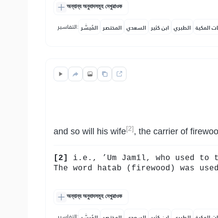
অন্যান্য অনুবাদসমূহ দেখুৱাওক
التفاسير:
ات المكية
الطبري
ابن كثير
السعدي
المختصر
المُيسَّر
[2]
and so will his wife
, the carrier of firewo
[2]
i.e., ’Um Jamīl, who used to th
The word hatab (firewood) was use
অন্যান্য অনুবাদসমূহ দেখুৱাওক
التفاسير:
ات المكية
الطبري
ابن كثير
السعدي
المختصر
المُيسَّر