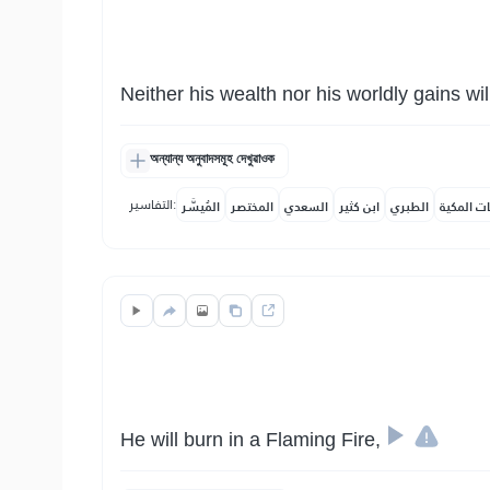
Neither his wealth nor his worldly gains wil
অন্যান্য অনুবাদসমূহ দেখুৱাওক
التفاسير:
ات المكية
الطبري
ابن كثير
السعدي
المختصر
المُيسَّر
He will burn in a Flaming Fire,