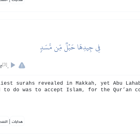
فِي جِيدِهَا حَبۡلٞ مِّن مَّسَدِۭ
[3]
r
.
iest surahs revealed in Makkah, yet Abu Laha
d to do was to accept Islam, for the Qur’an c
|
هدايات
النفح