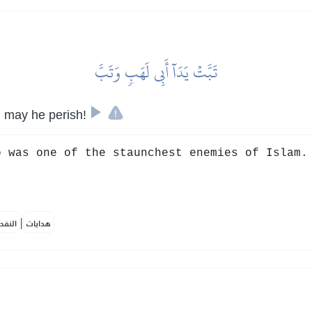
تَبَّتۡ يَدَآ أَبِي لَهَبٖ وَتَبَّ
 may he perish!
 was one of the staunchest enemies of Islam.
|
هدايات
النفح