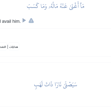
مَآ أَغۡنَىٰ عَنۡهُ مَالُهُۥ وَمَا كَسَبَ
l avail him.
|
هدايات
النفح
سَيَصۡلَىٰ نَارٗا ذَاتَ لَهَبٖ