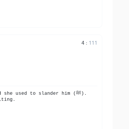
4
:
111
he used to slander him (ﷺ).
iting.