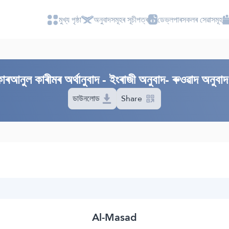
মুখ্য পৃষ্ঠা
অনুবাদসমূহৰ সূচীপত্ৰ
ডেভ্লপাৰসকলৰ সেৱাসমূহ
আনুল কাৰীমৰ অৰ্থানুবাদ - ইংৰাজী অনুবাদ- ৰুওৱাদ অনুবাদ 
ডাউনলোড
Share
Al-Masad