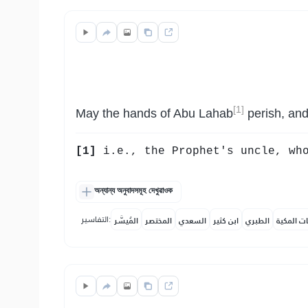
[1]
May the hands of Abu Lahab
perish, and
[1]
i.e., the Prophet's uncle, who
অন্যান্য অনুবাদসমূহ দেখুৱাওক
التفاسير:
ات المكية
الطبري
ابن كثير
السعدي
المختصر
المُيسَّر