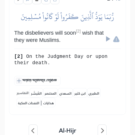
رُّبَمَا يَوَدُّ ٱلَّذِينَ كَفَرُواْ لَوۡ كَانُواْ مُسۡلِمِينَ
[2]
The disbelievers will soon
wish that
they were Muslims.
[2]
On the Judgment Day or upon
their death.
অন্যান্য অনুবাদসমূহ দেখুৱাওক
التفاسير:
الطبري
ابن كثير
السعدي
المختصر
المُيسَّر
|
هدايات
النفحات المكية
Al-Hijr