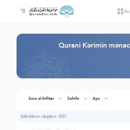
An
Ana səhifə
Tərcümənin mündəricatı
Audio
Tərtibatçıların xidməti - API
Layihə haqqında
Bizimlə əlaqə saxla
Dil
Browse Old Version
Qurani Kərimin mənaca 
Surə əl-İnfitar
Səhifə
Ayə
Səhifənin rəqəmi: 587