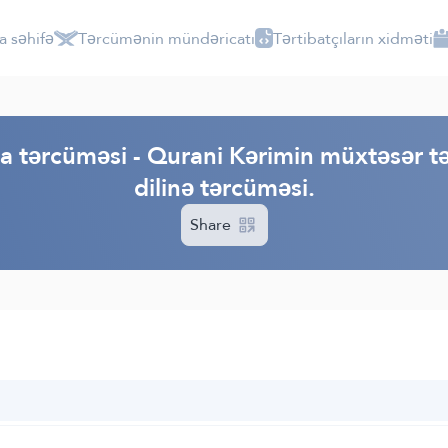
a səhifə
Tərcümənin mündəricatı
Tərtibatçıların xidməti
tərcüməsi - Qurani Kərimin müxtəsər tər
dilinə tərcüməsi.
Share