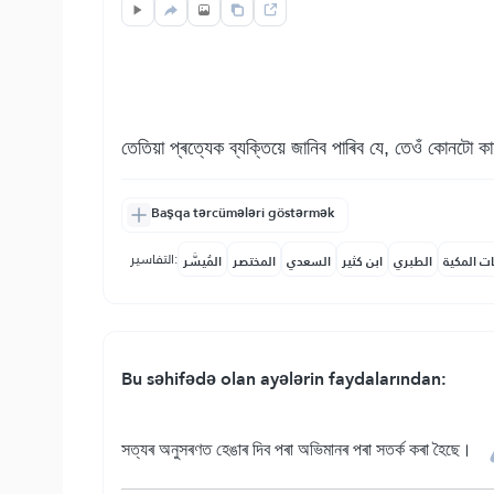
তেতিয়া প্ৰত্যেক ব্যক্তিয়ে জানিব পাৰিব যে, তেওঁ কোনটো
Başqa tərcümələri göstərmək
التفاسير:
ات المكية
الطبري
ابن كثير
السعدي
المختصر
المُيسَّر
Bu səhifədə olan ayələrin faydalarından:
সত্যৰ অনুসৰণত হেঙাৰ দিব পৰা অভিমানৰ পৰা সতৰ্ক কৰা হৈছে।