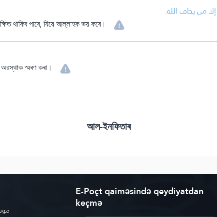
• ا من يخاف الله
ৰক্ষিত থাকিব পাৰে, যিয়ে আল্লাহক ভয় কৰে।
 অৱস্থাক স্মৰণ কৰা।
আল-ইনফিতাৰ
E-Poçt qaiməsində qeydiyatdan
keçmə
موسو