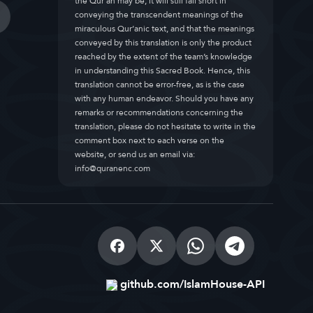
the Qur’an may be, it will still fall short in
conveying the transcendent meanings of the
miraculous Qur’anic text, and that the meanings
conveyed by this translation is only the product
reached by the extent of the team’s knowledge
in understanding this Sacred Book. Hence, this
translation cannot be error-free, as is the case
with any human endeavor. Should you have any
remarks or recommendations concerning the
translation, please do not hesitate to write in the
comment box next to each verse on the
website, or send us an email via:
info@quranenc.com
github.com/IslamHouse-API