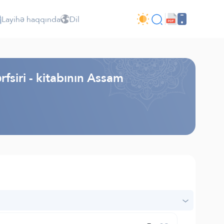
Layihə haqqında
Dil
fsiri - kitabının Assam