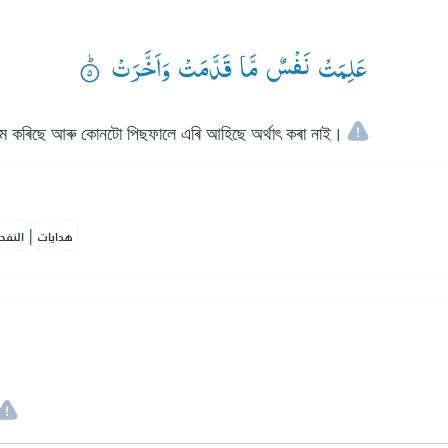
عَلِمَتْ نَفْسٌ مَّا قَدَّمَتْ وَاَخَّرَتْ ۟ؕ
 কাম কৰিছে আৰু কোনটো পিছফালে এৰি আহিছে অৰ্থাৎ কৰা নাই।
|
هدايات
النفح