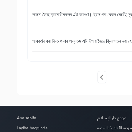
লালসা হৈছে ব্যৱসায়ীসকলৰ এটা অৱগুণ। ইয়াৰ পৰা কেৱল তেৱেঁই সু
পাপকৰ্মৰ পৰা বিৰত থকাৰ অন্যতম এটা উপায় হৈছে ক্বিয়ামতৰ ভয়াৱহ
Ana səhifə
موقع دار الإسلام
Layihə haqqında
عة الأحاديث النبوية