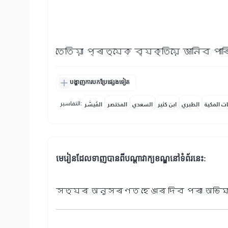
তেতিয়া প্ৰত্যেক ব্যক্তিয়ে জানিব পা
បង្ហាញការបកប្រែផ្សេងទៀត
التفاسير:
ات المكية
الطبري
ابن كثير
السعدي
المختصر
المُيسَّر
មេរៀនដែលទាញបានពីបណ្តាវាក្យខណ្ឌនៅទំព័រនេះ:
সত্যৰ অনুসৰণত হেঙাৰ দিব পৰা অভিম