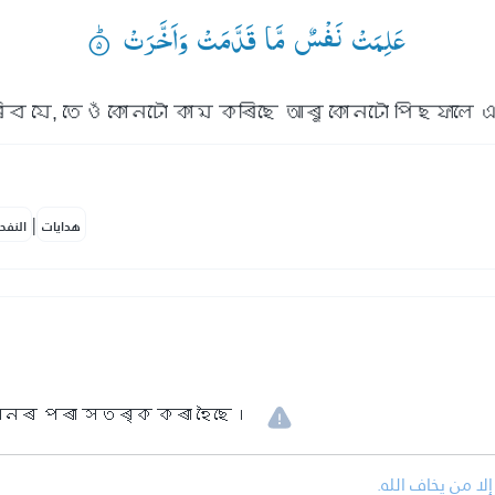
عَلِمَتْ نَفْسٌ مَّا قَدَّمَتْ وَاَخَّرَتْ ۟ؕ
ৰিব যে, তেওঁ কোনটো কাম কৰিছে আৰু কোনটো পিছফাল
|
هدايات
النفح
ানৰ পৰা সতৰ্ক কৰা হৈছে।
• ا من يخاف الله