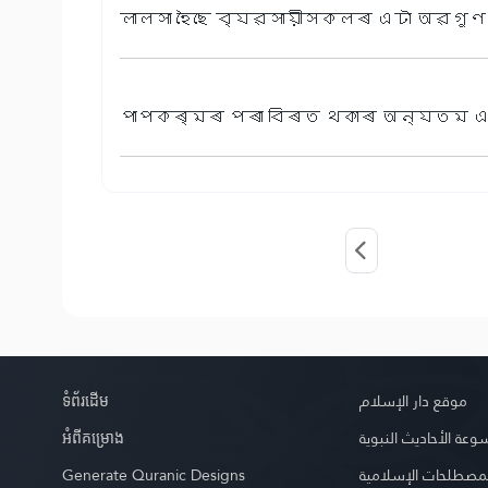
লালসা হৈছে ব্যৱসায়ীসকলৰ এটা অৱগুণ। 
পাপকৰ্মৰ পৰা বিৰত থকাৰ অন্যতম এট
ទំព័រ​ដេីម
موقع دار الإسلام
អំពី​គម្រោង
عة الأحاديث النبوية
Generate Quranic Designs
مصطلحات الإسلامية