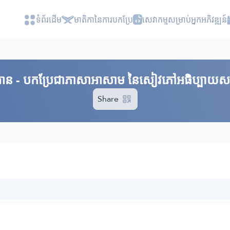
ទំព័រ​ដេីម
មាតិកានៃការបកប្រែ
សេវាកម្មសម្រាប់អ្នកអភិវឌ្ឍន៍
គួរអាន - បកប្រែជាភាសាអាសាម នៃសៀវភៅអធិប្បាយសង្ខ
Share