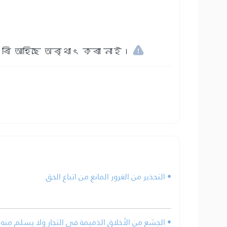
ে এৰি আহিছে অৰ্থাৎ কৰা নাই।
• التحذير من الغرور المانع من اتباع الحق.
الجشع من الأخلاق الذميمة في التجار ولا يسلم منه إل.