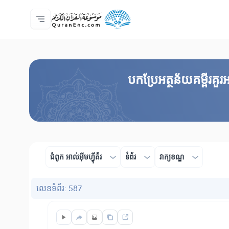
ទំព័រ​ដេីម
មាតិកានៃការបកប្រែ
Audio
សេវាកម្មសម្រាប់អ្នកអភិវឌ្ឍន៍ - API
អំពី​គម្រោង
ទំនាក់ទំងមកកាន់យើងខ្ញុំ
ភាសា
Browse Old Version
បកប្រែអត្ថន័យគម្ពីរ
ជំពូក​ អាល់អ៊ីមហ្វុីត័រ
ទំព័រ
វាក្យខណ្ឌ
លេខ​ទំព័រ: 587