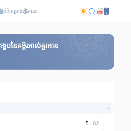
អំពី​គម្រោង
ភាសា
េបនៃគម្ពីរអាល់គួរអាន
5
:
82