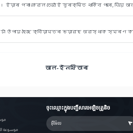
ইয়াৰ পৰা কেৱল তেৱেঁই সুৰক্ষিত থাকিব পাৰে, যিয়ে 
া উপায় হৈছে ক্বিয়ামতৰ ভয়াৱহ অৱস্থাক স্মৰণ ক
আল-ইনফিতাৰ
ចុះឈ្មោះ​ក្នុងបញ្ជីសារអេឡិចត្រូនិច
موسو
موسوعة ال