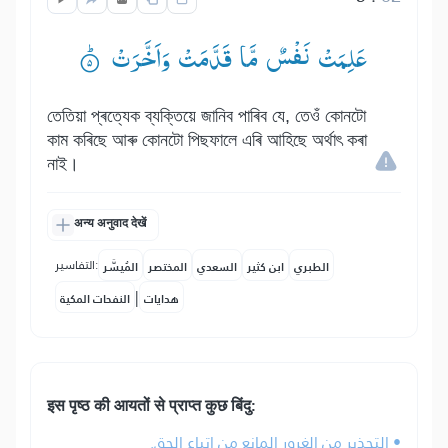
عَلِمَتْ نَفْسٌ مَّا قَدَّمَتْ وَاَخَّرَتْ ۟ؕ
তেতিয়া প্ৰত্যেক ব্যক্তিয়ে জানিব পাৰিব যে, তেওঁ কোনটো
কাম কৰিছে আৰু কোনটো পিছফালে এৰি আহিছে অৰ্থাৎ কৰা
নাই।
अन्य अनुवाद देखें
التفاسير:
الطبري
ابن كثير
السعدي
المختصر
المُيسَّر
|
هدايات
النفحات المكية
इस पृष्ठ की आयतों से प्राप्त कुछ बिंदु:
• التحذير من الغرور المانع من اتباع الحق.