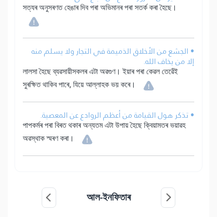
সত্যৰ অনুসৰণত হেঙাৰ দিব পৰা অভিমানৰ পৰা সতৰ্ক কৰা হৈছে।
• الجشع من الأخلاق الذميمة في التجار ولا يسلم منه
إلا من يخاف الله.
লালসা হৈছে ব্যৱসায়ীসকলৰ এটা অৱগুণ। ইয়াৰ পৰা কেৱল তেৱেঁই
সুৰক্ষিত থাকিব পাৰে, যিয়ে আল্লাহক ভয় কৰে।
• تذكر هول القيامة من أعظم الروادع عن المعصية.
পাপকৰ্মৰ পৰা বিৰত থকাৰ অন্যতম এটা উপায় হৈছে ক্বিয়ামতৰ ভয়াৱহ
অৱস্থাক স্মৰণ কৰা।
আল-ইনফিতাৰ