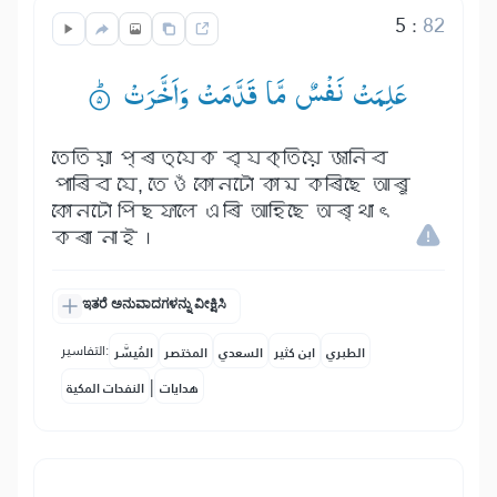
5
:
82
عَلِمَتْ نَفْسٌ مَّا قَدَّمَتْ وَاَخَّرَتْ ۟ؕ
তেতিয়া প্ৰত্যেক ব্যক্তিয়ে জানিব
পাৰিব যে, তেওঁ কোনটো কাম কৰিছে আৰু
কোনটো পিছফালে এৰি আহিছে অৰ্থাৎ
কৰা নাই।
ಇತರೆ ಅನುವಾದಗಳನ್ನು ವೀಕ್ಷಿಸಿ
التفاسير:
الطبري
ابن كثير
السعدي
المختصر
المُيسَّر
|
هدايات
النفحات المكية