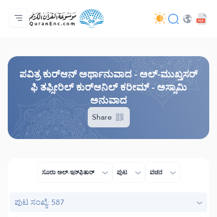
ಮುಖಪುಟ
ಅನುವಾದಗಳ ಸೂಚಿ
Audio
ಡೆವಲಪರ್ ಸೇವೆಗಳು - API
ಯೋಜನೆಯ ಬಗ್ಗೆ
ನಮ್ಮನ್ನು ಕರೆ ಮಾಡಿ
ಭಾಷೆ
Browse Old Version
ಪವಿತ್ರ ಕುರ್‌ಆನ್ ಅರ್ಥಾನುವಾದ - ಅಲ್-ಮುಖ್ತಸರ್
ಫಿ ತಫ್ಸೀರಿಲ್ ಕುರ್‌ಆನಿಲ್ ಕರೀಮ್ - ಅಸ್ಸಾಮಿ
ಅನುವಾದ
Share
ಸೂರಾ ಅಲ್-ಇನ್ ಫಿತಾರ್
ಪುಟ
ವಚನ
ಪುಟ ಸಂಖ್ಯೆ: 587