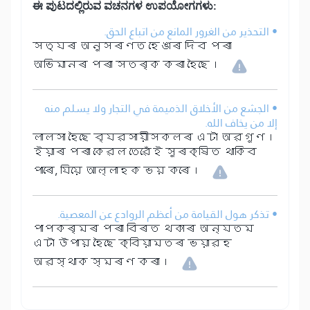
ಈ ಪುಟದಲ್ಲಿರುವ ವಚನಗಳ ಉಪಯೋಗಗಳು:
• التحذير من الغرور المانع من اتباع الحق.
সত্যৰ অনুসৰণত হেঙাৰ দিব পৰা
অভিমানৰ পৰা সতৰ্ক কৰা হৈছে।
• الجشع من الأخلاق الذميمة في التجار ولا يسلم منه
إلا من يخاف الله.
লালসা হৈছে ব্যৱসায়ীসকলৰ এটা অৱগুণ।
ইয়াৰ পৰা কেৱল তেৱেঁই সুৰক্ষিত থাকিব
পাৰে, যিয়ে আল্লাহক ভয় কৰে।
• تذكر هول القيامة من أعظم الروادع عن المعصية.
পাপকৰ্মৰ পৰা বিৰত থকাৰ অন্যতম
এটা উপায় হৈছে ক্বিয়ামতৰ ভয়াৱহ
অৱস্থাক স্মৰণ কৰা।