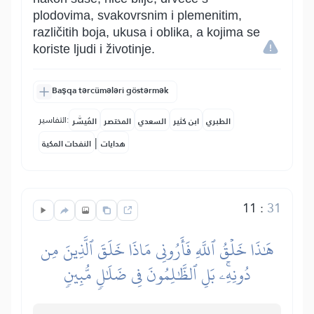
plodovima, svakovrsnim i plemenitim,
različitih boja, ukusa i oblika, a kojima se
koriste ljudi i životinje.
Başqa tərcümələri göstərmək
التفاسير:
الطبري
ابن كثير
السعدي
المختصر
المُيسَّر
|
هدايات
النفحات المكية
11
:
31
هَٰذَا خَلۡقُ ٱللَّهِ فَأَرُونِي مَاذَا خَلَقَ ٱلَّذِينَ مِن
دُونِهِۦۚ بَلِ ٱلظَّٰلِمُونَ فِي ضَلَٰلٖ مُّبِينٖ