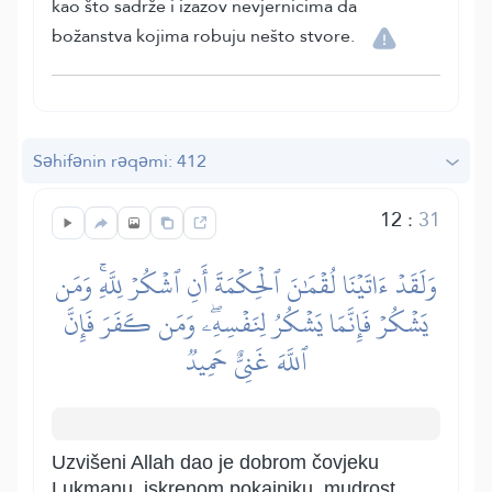
kao što sadrže i izazov nevjernicima da
božanstva kojima robuju nešto stvore.
Səhifənin rəqəmi: 412
12
:
31
وَلَقَدۡ ءَاتَيۡنَا لُقۡمَٰنَ ٱلۡحِكۡمَةَ أَنِ ٱشۡكُرۡ لِلَّهِۚ وَمَن
يَشۡكُرۡ فَإِنَّمَا يَشۡكُرُ لِنَفۡسِهِۦۖ وَمَن كَفَرَ فَإِنَّ
ٱللَّهَ غَنِيٌّ حَمِيدٞ
Uzvišeni Allah dao je dobrom čovjeku
Lukmanu, iskrenom pokajniku, mudrost