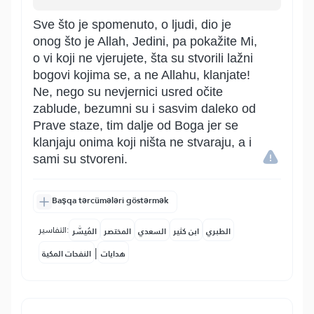
Sve što je spomenuto, o ljudi, dio je
onog što je Allah, Jedini, pa pokažite Mi,
o vi koji ne vjerujete, šta su stvorili lažni
bogovi kojima se, a ne Allahu, klanjate!
Ne, nego su nevjernici usred očite
zablude, bezumni su i sasvim daleko od
Prave staze, tim dalje od Boga jer se
klanjaju onima koji ništa ne stvaraju, a i
sami su stvoreni.
Başqa tərcümələri göstərmək
التفاسير:
الطبري
ابن كثير
السعدي
المختصر
المُيسَّر
|
هدايات
النفحات المكية