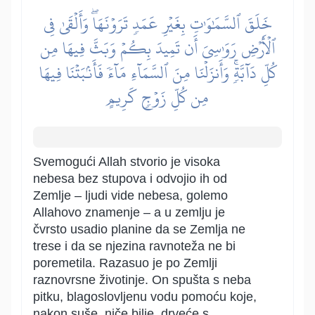
خَلَقَ ٱلسَّمَٰوَٰتِ بِغَيۡرِ عَمَدٖ تَرَوۡنَهَاۖ وَأَلۡقَىٰ فِي
ٱلۡأَرۡضِ رَوَٰسِيَ أَن تَمِيدَ بِكُمۡ وَبَثَّ فِيهَا مِن
كُلِّ دَآبَّةٖۚ وَأَنزَلۡنَا مِنَ ٱلسَّمَآءِ مَآءٗ فَأَنۢبَتۡنَا فِيهَا
مِن كُلِّ زَوۡجٖ كَرِيمٍ
Svemogući Allah stvorio je visoka
nebesa bez stupova i odvojio ih od
Zemlje – ljudi vide nebesa, golemo
Allahovo znamenje – a u zemlju je
čvrsto usadio planine da se Zemlja ne
trese i da se njezina ravnoteža ne bi
poremetila. Razasuo je po Zemlji
raznovrsne životinje. On spušta s neba
pitku, blagoslovljenu vodu pomoću koje,
nakon suše, niče bilje, drveće s