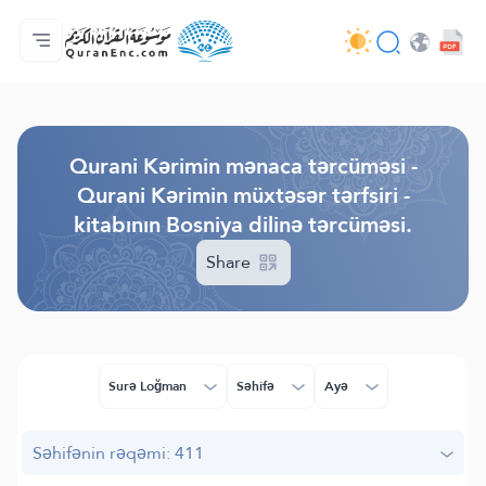
Ana səhifə
Tərcümənin mündəricatı
Audio
Tərtibatçıların xidməti - API
Layihə haqqında
Bizimlə əlaqə saxla
Dil
Browse Old Version
Qurani Kərimin mənaca tərcüməsi -
Qurani Kərimin müxtəsər tərfsiri -
kitabının Bosniya dilinə tərcüməsi.
Share
Surə Loğman
Səhifə
Ayə
Səhifənin rəqəmi: 411