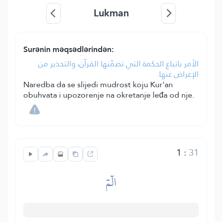
Lukman
Surənin məqsədlərindən:
الأمر باتباع الحكمة التي تضمّنها القرآن، والتحذير من
الإعراض عنها.
Naredba da se slijedi mudrost koju Kur'an
obuhvata i upozorenje na okretanje leđa od nje.
1
:
31
الٓمٓ