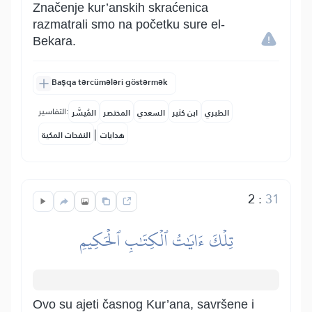
Značenje kur’anskih skraćenica
razmatrali smo na početku sure el-
Bekara.
Başqa tərcümələri göstərmək
التفاسير:
الطبري
ابن كثير
السعدي
المختصر
المُيسَّر
|
هدايات
النفحات المكية
2
:
31
تِلۡكَ ءَايَٰتُ ٱلۡكِتَٰبِ ٱلۡحَكِيمِ
Ovo su ajeti časnog Kur’ana, savršene i