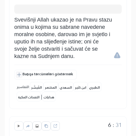
Svevišnji Allah ukazao je na Pravu stazu
onima u kojima su sabrane navedene
moralne osobine, darovao im je svjetlo i
uputio ih na slijeđenje istine; oni će
svoje želje ostvariti i sačuvat će se
kazne na Sudnjem danu.
Başqa tərcümələri göstərmək
التفاسير:
الطبري
ابن كثير
السعدي
المختصر
المُيسَّر
|
هدايات
النفحات المكية
6
:
31