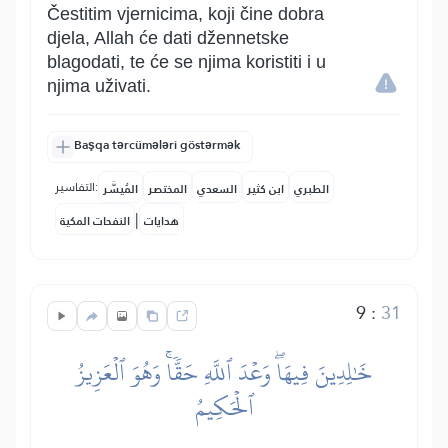
Čestitim vjernicima, koji čine dobra
djela, Allah će dati džennetske
blagodati, te će se njima koristiti i u
njima uživati.
Başqa tərcümələri göstərmək
التفاسير:
الطبري
ابن كثير
السعدي
المختصر
المُيسَّر
|
هدايات
النفحات المكية
9
:
31
خَٰلِدِينَ فِيهَاۖ وَعۡدَ ٱللَّهِ حَقّٗاۚ وَهُوَ ٱلۡعَزِيزُ
ٱلۡحَكِيمُ