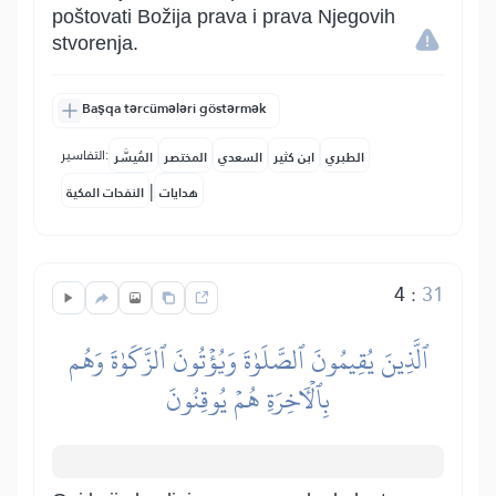
poštovati Božija prava i prava Njegovih
stvorenja.
Başqa tərcümələri göstərmək
التفاسير:
الطبري
ابن كثير
السعدي
المختصر
المُيسَّر
|
هدايات
النفحات المكية
4
:
31
ٱلَّذِينَ يُقِيمُونَ ٱلصَّلَوٰةَ وَيُؤۡتُونَ ٱلزَّكَوٰةَ وَهُم
بِٱلۡأٓخِرَةِ هُمۡ يُوقِنُونَ