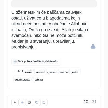
U džennetskim će baščama zauvijek
ostati, uživat će u blagodatima kojih
nikad neće nestati. A obećanje Allahovo
istina je, On će ga izvršiti. Allah je silan i
svemoćan, niko Ga ne može potčiniti.
Mudar je u stvaranju, upravljanju,
propisivanju.
Başqa tərcümələri göstərmək
التفاسير:
الطبري
ابن كثير
السعدي
المختصر
المُيسَّر
|
هدايات
النفحات المكية
10
:
31