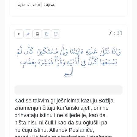
|
هدايات
النفحات المكية
7
:
31
وَإِذَا تُتۡلَىٰ عَلَيۡهِ ءَايَٰتُنَا وَلَّىٰ مُسۡتَكۡبِرٗا كَأَن لَّمۡ
يَسۡمَعۡهَا كَأَنَّ فِيٓ أُذُنَيۡهِ وَقۡرٗاۖ فَبَشِّرۡهُ بِعَذَابٍ
أَلِيمٍ
Kad se takvim griješnicima kazuju Božija
znamenja i čitaju kur’anski ajeti, oni ne
prihvataju istinu i ne slijede je, kao da
ništa nisu ni čuli i kao da su oglušili pa
ne čuju istinu. Allahov Poslaniče,