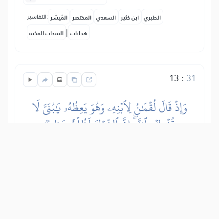
التفاسير:
الطبري
ابن كثير
السعدي
المختصر
المُيسَّر
|
هدايات
النفحات المكية
13
:
31
وَإِذۡ قَالَ لُقۡمَٰنُ لِٱبۡنِهِۦ وَهُوَ يَعِظُهُۥ يَٰبُنَيَّ لَا
تُشۡرِكۡ بِٱللَّهِۖ إِنَّ ٱلشِّرۡكَ لَظُلۡمٌ عَظِيمٞ
I spomeni, Poslaniče, dan kad se
Lukman obratio svom sinu, potičući ga
na dobro, a odvraćajući ga od zla: "O
sinčiću moj, nikog ne obožavaj osim
Allaha, jer je to najveća nepravda prema