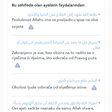
Bu səhifədə olan ayələrin faydalarından:
• طاعة الله تقود إلى الفلاح في الدنيا والآخرة.
Poslušnost Allahu ima za posljedicu spas na oba
svijeta.
• تحريم كل ما يصد عن الصراط المستقيم من قول أو
فعل.
Zabranjeno je sve, bez obzira na to radilo se o
riječima ili djelima, što odvraća od Pravog puta.
• التكبر مانع من اتباع الحق.
Oholost ljude odvraća od slijeđenja istine.
• انفراد الله بالخلق، وتحدي الكفار أن تخلق آلهتهم شيئًا.
Ovi ajeti sadrže naznaku da samo Allah stvara,