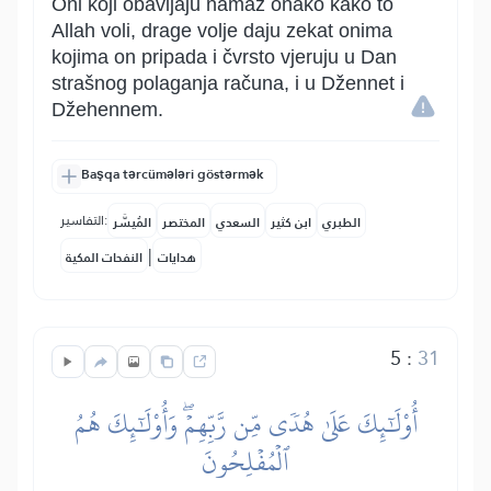
Oni koji obavljaju namaz onako kako to
Allah voli, drage volje daju zekat onima
kojima on pripada i čvrsto vjeruju u Dan
strašnog polaganja računa, i u Džennet i
Džehennem.
Başqa tərcümələri göstərmək
التفاسير:
الطبري
ابن كثير
السعدي
المختصر
المُيسَّر
|
هدايات
النفحات المكية
5
:
31
أُوْلَٰٓئِكَ عَلَىٰ هُدٗى مِّن رَّبِّهِمۡۖ وَأُوْلَٰٓئِكَ هُمُ
ٱلۡمُفۡلِحُونَ