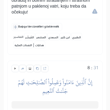
obraduj ih bolnim stradanjem i strašnom
patnjom u paklenoj vatri, koju treba da
očekuju!
Başqa tərcümələri göstərmək
التفاسير:
الطبري
ابن كثير
السعدي
المختصر
المُيسَّر
|
هدايات
النفحات المكية
8
:
31
إِنَّ ٱلَّذِينَ ءَامَنُواْ وَعَمِلُواْ ٱلصَّٰلِحَٰتِ لَهُمۡ
جَنَّٰتُ ٱلنَّعِيمِ