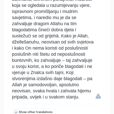
koja se ogledala u razumijevanju vjere,
ispravnom promišljanju i mudrim
savjetima, i naredio mu je da se
zahvaljuje dragom Allahu na tim
blagodatima čineći dobra djela i
sustežući se od grijehā. Kako je Allah,
džellešanuhu, neovisan od svih svjetova
i kako On nema koristi od poslušnosti
poslušnih niti štetu od neposlušnosti
buntovnih, ko zahvaljuje – taj zahvaljuje
u svoju korist, a ko poriče blagodati i ne
vjeruje u Znalca svih tajni, Koji
stvorenjima izdašno daje blagodati – pa
Allah je samodovoljan, apsolutno
neovisan, svaka hvala i zahvala Njemu
pripada, uvijek i u svakom stanju.
Show other translations