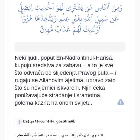
وَمِنَ ٱلنَّاسِ مَن يَشۡتَرِي لَهۡوَ ٱلۡحَدِيثِ لِيُضِلَّ
عَن سَبِيلِ ٱللَّهِ بِغَيۡرِ عِلۡمٖ وَيَتَّخِذَهَا هُزُوًاۚ
أُوْلَٰٓئِكَ لَهُمۡ عَذَابٞ مُّهِينٞ
Neki ljudi, poput En-Nadra ibnul-Harisa,
kupuju sredstva za zabavu – a to je sve
što odvraća od slijeđenja Pravog puta – i
rugaju se Allahovim ajetima, upravo zato
što su nevjernici iskvareni. Njih čeka
ponižavajuće stradanje i sramotna,
golema kazna na onom svijetu.
Başqa tərcümələri göstərmək
التفاسير:
الطبري
ابن كثير
السعدي
المختصر
المُيسَّر