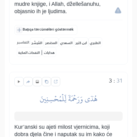
mudre knjige, i Allah, džellešanuhu,
objasnio ih je ljudima.
Başqa tərcümələri göstərmək
التفاسير:
الطبري
ابن كثير
السعدي
المختصر
المُيسَّر
|
هدايات
النفحات المكية
3
:
31
هُدٗى وَرَحۡمَةٗ لِّلۡمُحۡسِنِينَ
Kur’anski su ajeti milost vjernicima, koji
dobra djela čine i naputak su im kako će