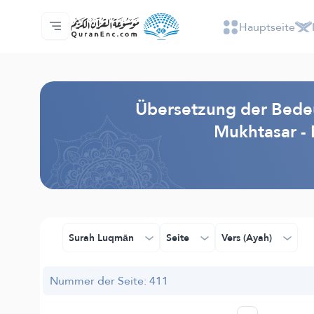
Hauptseite
Hauptseite
Inhaltsverzeichnis der Übersetzungen
Audio
Service der Entwickler - API
Über das Projekt
Kontakt
Sprache
Browse Old Version
Übersetzung der Bedeu
Mukhtasar -
Surah Luqmān
Seite
Vers (Ayah)
Nummer der Seite: 411