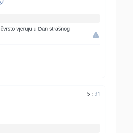
ٱلّ
 čvrsto vjeruju u Dan strašnog
5
:
31