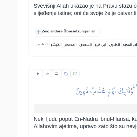
Svevišnji Allah ukazao je na Pravu stazu 
slijeđenje istine; oni će svoje želje ostva
Zeig andere Übersetzungen an.
التفاسير:
ات المكية
الطبري
ابن كثير
السعدي
المختصر
المُيسَّر
أُوْلَٰٓئِكَ لَهُمۡ عَذَابٞ مُّهِينٞ
Neki ljudi, poput En-Nadra ibnul-Harisa, k
Allahovim ajetima, upravo zato što su nevj