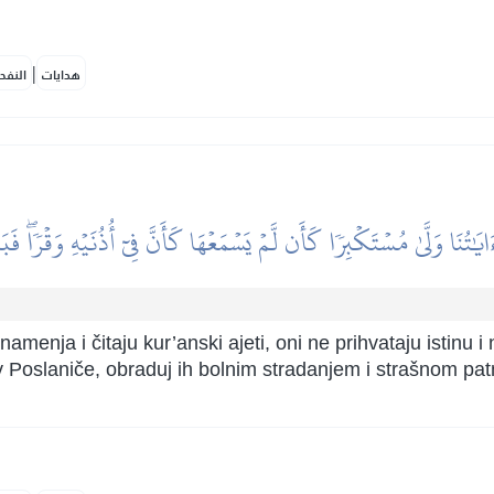
|
هدايات
النفح
َايَٰتُنَا وَلَّىٰ مُسۡتَكۡبِرٗا كَأَن لَّمۡ يَسۡمَعۡهَا كَأَنَّ فِيٓ أُذُنَيۡهِ وَقۡرٗاۖ فَب
enja i čitaju kur’anski ajeti, oni ne prihvataju istinu i ne
ov Poslaniče, obraduj ih bolnim stradanjem i strašnom pat