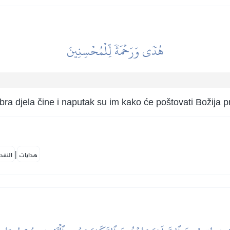
هُدٗى وَرَحۡمَةٗ لِّلۡمُحۡسِنِينَ
dobra djela čine i naputak su im kako će poštovati Božija 
|
هدايات
النفح