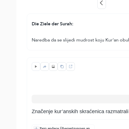
Die Ziele der Surah:
Naredba da se slijedi mudrost koju Kur'an obuh
Značenje kur’anskih skraćenica razmatral
Zeig andere Übersetzungen an.