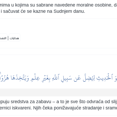
onima u kojima su sabrane navedene moralne osobine, daro
riti i sačuvat će se kazne na Sudnjem danu.
|
هدايات
النفح
ٱلۡحَدِيثِ لِيُضِلَّ عَن سَبِيلِ ٱللَّهِ بِغَيۡرِ عِلۡمٖ وَيَتَّخِذَهَا هُزُوًاۚ 
upuju sredstva za zabavu – a to je sve što odvraća od sli
ernici iskvareni. Njih čeka ponižavajuće stradanje i sr