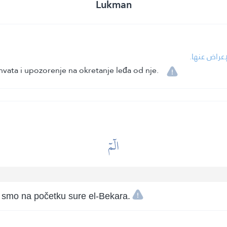
Lukman
لإعراض عنها
vata i upozorenje na okretanje leđa od nje.
الٓمٓ
i smo na početku sure el-Bekara.