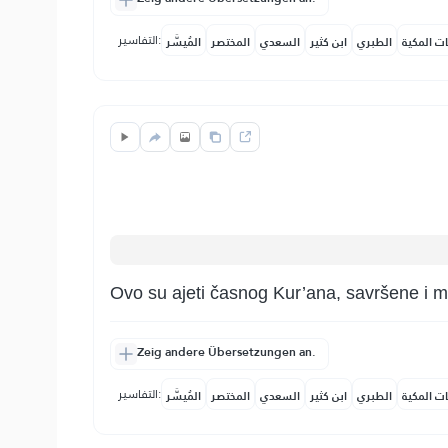
التفاسير:
ات المكية
الطبري
ابن كثير
السعدي
المختصر
المُيسَّر
Ovo su ajeti časnog Kur’ana, savršene i mud
Zeig andere Übersetzungen an.
التفاسير:
ات المكية
الطبري
ابن كثير
السعدي
المختصر
المُيسَّر