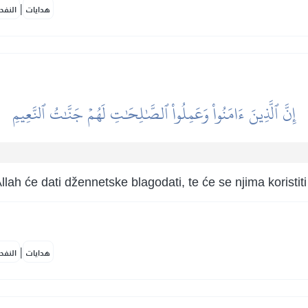
|
هدايات
النفح
إِنَّ ٱلَّذِينَ ءَامَنُواْ وَعَمِلُواْ ٱلصَّٰلِحَٰتِ لَهُمۡ جَنَّٰتُ ٱلنَّعِيمِ
llah će dati džennetske blagodati, te će se njima koristiti 
|
هدايات
النفح