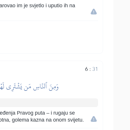
vao im je svjetlo i uputio ih na
6
:
31
وَمِنَ ٱلنَّاسِ مَن يَشۡتَرِي لَهۡوَ 
jeđenja Pravog puta – i rugaju se
amotna, golema kazna na onom svijetu.