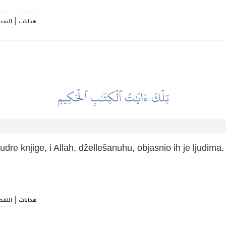
|
هدايات
النفح
تِلۡكَ ءَايَٰتُ ٱلۡكِتَٰبِ ٱلۡحَكِيمِ
re knjige, i Allah, džellešanuhu, objasnio ih je ljudima.
|
هدايات
النفح