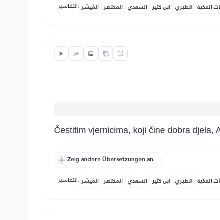
التفاسير:
ات المكية
الطبري
ابن كثير
السعدي
المختصر
المُيسَّر
Čestitim vjernicima, koji čine dobra djela, A
Zeig andere Übersetzungen an.
التفاسير:
ات المكية
الطبري
ابن كثير
السعدي
المختصر
المُيسَّر