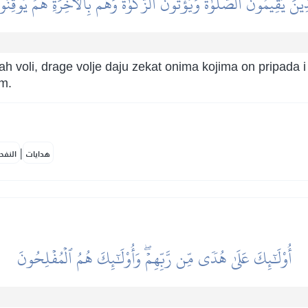
َذِينَ يُقِيمُونَ ٱلصَّلَوٰةَ وَيُؤۡتُونَ ٱلزَّكَوٰةَ وَهُم بِٱلۡأٓخِرَةِ هُمۡ يُوقِنُو
ah voli, drage volje daju zekat onima kojima on pripada i
em.
|
هدايات
النفح
أُوْلَٰٓئِكَ عَلَىٰ هُدٗى مِّن رَّبِّهِمۡۖ وَأُوْلَٰٓئِكَ هُمُ ٱلۡمُفۡلِحُونَ