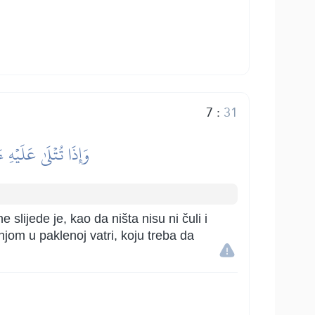
7
:
31
وَإِذَا تُتۡلَىٰ عَلَيۡهِ ء
 slijede je, kao da ništa nisu ni čuli i
njom u paklenoj vatri, koju treba da