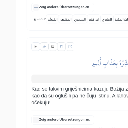
Zeig andere Übersetzungen an.
التفاسير:
ات المكية
الطبري
ابن كثير
السعدي
المختصر
المُيسَّر
َشِّرۡهُ بِعَذَابٍ أَلِيمٍ
Kad se takvim griješnicima kazuju Božija znam
kao da su oglušili pa ne čuju istinu. Allah
očekuju!
Zeig andere Übersetzungen an.