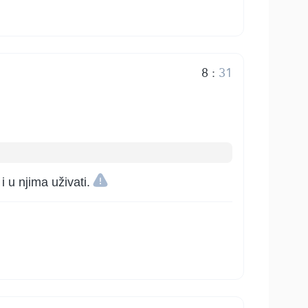
8
:
31
i u njima uživati.