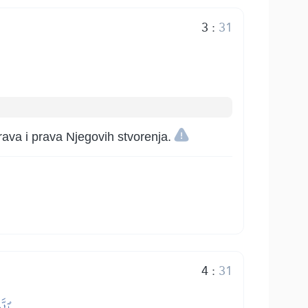
3
:
31
prava i prava Njegovih stvorenja.
4
:
31