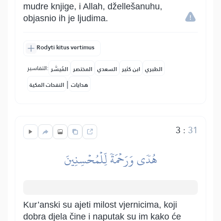
mudre knjige, i Allah, džellešanuhu,
objasnio ih je ljudima.
Rodyti kitus vertimus
التفاسير:
الطبري
ابن كثير
السعدي
المختصر
المُيسَّر
|
هدايات
النفحات المكية
3
:
31
هُدٗى وَرَحۡمَةٗ لِّلۡمُحۡسِنِينَ
Kur’anski su ajeti milost vjernicima, koji
dobra djela čine i naputak su im kako će