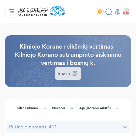
Pagrindinis
Vertimų turinys
Audio
Programuotojų paslaugos - API
Apie projektą
Susisiekite su mumis
Kalba
Browse Old Version
Kilniojo Korano reikšmių vertimas -
Kilniojo Korano sutrumpinto aiškinimo
vertimas į bosnių k.
Share
Sūra Lukman
Puslapis
Aja (Korano eilutė)
Puslapio numeris: 411