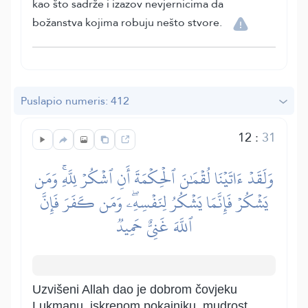
kao što sadrže i izazov nevjernicima da
božanstva kojima robuju nešto stvore.
Puslapio numeris: 412
12
:
31
وَلَقَدۡ ءَاتَيۡنَا لُقۡمَٰنَ ٱلۡحِكۡمَةَ أَنِ ٱشۡكُرۡ لِلَّهِۚ وَمَن
يَشۡكُرۡ فَإِنَّمَا يَشۡكُرُ لِنَفۡسِهِۦۖ وَمَن كَفَرَ فَإِنَّ
ٱللَّهَ غَنِيٌّ حَمِيدٞ
Uzvišeni Allah dao je dobrom čovjeku
Lukmanu, iskrenom pokajniku, mudrost