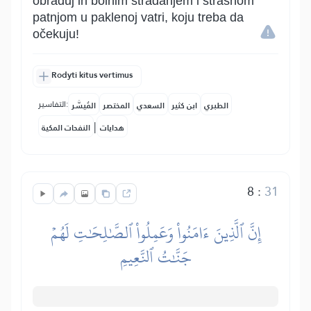
obraduj ih bolnim stradanjem i strašnom
patnjom u paklenoj vatri, koju treba da
očekuju!
Rodyti kitus vertimus
التفاسير:
الطبري
ابن كثير
السعدي
المختصر
المُيسَّر
|
هدايات
النفحات المكية
8
:
31
إِنَّ ٱلَّذِينَ ءَامَنُواْ وَعَمِلُواْ ٱلصَّٰلِحَٰتِ لَهُمۡ
جَنَّٰتُ ٱلنَّعِيمِ