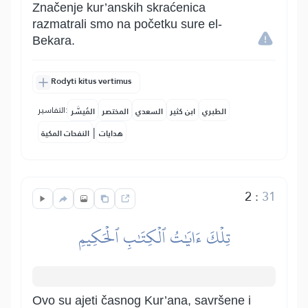
Značenje kur’anskih skraćenica
razmatrali smo na početku sure el-
Bekara.
Rodyti kitus vertimus
التفاسير:
الطبري
ابن كثير
السعدي
المختصر
المُيسَّر
|
هدايات
النفحات المكية
2
:
31
تِلۡكَ ءَايَٰتُ ٱلۡكِتَٰبِ ٱلۡحَكِيمِ
Ovo su ajeti časnog Kur’ana, savršene i