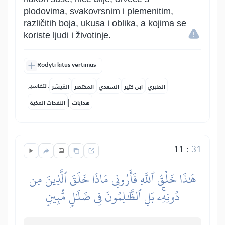
plodovima, svakovrsnim i plemenitim,
različitih boja, ukusa i oblika, a kojima se
koriste ljudi i životinje.
Rodyti kitus vertimus
التفاسير:
الطبري
ابن كثير
السعدي
المختصر
المُيسَّر
|
هدايات
النفحات المكية
11
:
31
هَٰذَا خَلۡقُ ٱللَّهِ فَأَرُونِي مَاذَا خَلَقَ ٱلَّذِينَ مِن
دُونِهِۦۚ بَلِ ٱلظَّٰلِمُونَ فِي ضَلَٰلٖ مُّبِينٖ