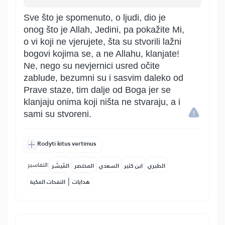
Sve što je spomenuto, o ljudi, dio je
onog što je Allah, Jedini, pa pokažite Mi,
o vi koji ne vjerujete, šta su stvorili lažni
bogovi kojima se, a ne Allahu, klanjate!
Ne, nego su nevjernici usred očite
zablude, bezumni su i sasvim daleko od
Prave staze, tim dalje od Boga jer se
klanjaju onima koji ništa ne stvaraju, a i
sami su stvoreni.
Rodyti kitus vertimus
التفاسير:
الطبري
ابن كثير
السعدي
المختصر
المُيسَّر
|
هدايات
النفحات المكية