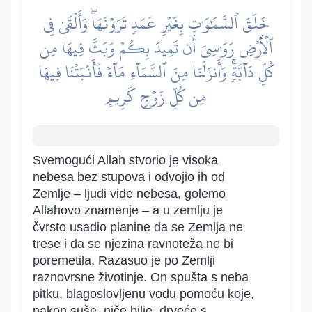
خَلَقَ ٱلسَّمَٰوَٰتِ بِغَيۡرِ عَمَدٖ تَرَوۡنَهَاۖ وَأَلۡقَىٰ فِي
ٱلۡأَرۡضِ رَوَٰسِيَ أَن تَمِيدَ بِكُمۡ وَبَثَّ فِيهَا مِن
كُلِّ دَآبَّةٖۚ وَأَنزَلۡنَا مِنَ ٱلسَّمَآءِ مَآءٗ فَأَنۢبَتۡنَا فِيهَا
مِن كُلِّ زَوۡجٖ كَرِيمٍ
Svemogući Allah stvorio je visoka
nebesa bez stupova i odvojio ih od
Zemlje – ljudi vide nebesa, golemo
Allahovo znamenje – a u zemlju je
čvrsto usadio planine da se Zemlja ne
trese i da se njezina ravnoteža ne bi
poremetila. Razasuo je po Zemlji
raznovrsne životinje. On spušta s neba
pitku, blagoslovljenu vodu pomoću koje,
nakon suše, niče bilje, drveće s