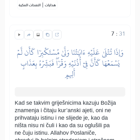
|
هدايات
النفحات المكية
7
:
31
وَإِذَا تُتۡلَىٰ عَلَيۡهِ ءَايَٰتُنَا وَلَّىٰ مُسۡتَكۡبِرٗا كَأَن لَّمۡ
يَسۡمَعۡهَا كَأَنَّ فِيٓ أُذُنَيۡهِ وَقۡرٗاۖ فَبَشِّرۡهُ بِعَذَابٍ
أَلِيمٍ
Kad se takvim griješnicima kazuju Božija
znamenja i čitaju kur’anski ajeti, oni ne
prihvataju istinu i ne slijede je, kao da
ništa nisu ni čuli i kao da su oglušili pa
ne čuju istinu. Allahov Poslaniče,