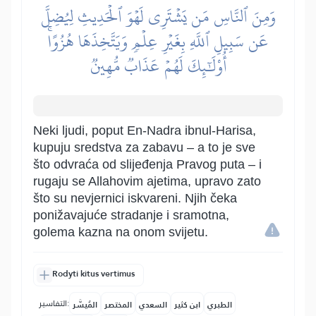
وَمِنَ ٱلنَّاسِ مَن يَشۡتَرِي لَهۡوَ ٱلۡحَدِيثِ لِيُضِلَّ
عَن سَبِيلِ ٱللَّهِ بِغَيۡرِ عِلۡمٖ وَيَتَّخِذَهَا هُزُوًاۚ
أُوْلَٰٓئِكَ لَهُمۡ عَذَابٞ مُّهِينٞ
Neki ljudi, poput En-Nadra ibnul-Harisa,
kupuju sredstva za zabavu – a to je sve
što odvraća od slijeđenja Pravog puta – i
rugaju se Allahovim ajetima, upravo zato
što su nevjernici iskvareni. Njih čeka
ponižavajuće stradanje i sramotna,
golema kazna na onom svijetu.
Rodyti kitus vertimus
التفاسير:
الطبري
ابن كثير
السعدي
المختصر
المُيسَّر