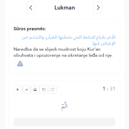
Lukman
Sūros prasmės:
الأمر باتباع الحكمة التي تضمّنها القرآن، والتحذير من
الإعراض عنها.
Naredba da se slijedi mudrost koju Kur'an
obuhvata i upozorenje na okretanje leđa od nje.
1
:
31
الٓمٓ