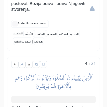
poštovati Božija prava i prava Njegovih
stvorenja.
Rodyti kitus vertimus
التفاسير:
الطبري
ابن كثير
السعدي
المختصر
المُيسَّر
|
هدايات
النفحات المكية
4
:
31
ٱلَّذِينَ يُقِيمُونَ ٱلصَّلَوٰةَ وَيُؤۡتُونَ ٱلزَّكَوٰةَ وَهُم
بِٱلۡأٓخِرَةِ هُمۡ يُوقِنُونَ