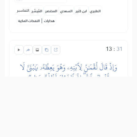
التفاسير:
الطبري
ابن كثير
السعدي
المختصر
المُيسَّر
|
هدايات
النفحات المكية
13
:
31
وَإِذۡ قَالَ لُقۡمَٰنُ لِٱبۡنِهِۦ وَهُوَ يَعِظُهُۥ يَٰبُنَيَّ لَا
تُشۡرِكۡ بِٱللَّهِۖ إِنَّ ٱلشِّرۡكَ لَظُلۡمٌ عَظِيمٞ
I spomeni, Poslaniče, dan kad se
Lukman obratio svom sinu, potičući ga
na dobro, a odvraćajući ga od zla: "O
sinčiću moj, nikog ne obožavaj osim
Allaha, jer je to najveća nepravda prema