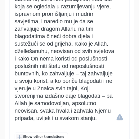
koja se ogledala u razumijevanju vjere,
ispravnom promišljanju i mudrim
savjetima, i naredio mu je da se
zahvaljuje dragom Allahu na tim
blagodatima čineći dobra djela i
sustežući se od grijehā. Kako je Allah,
džellešanuhu, neovisan od svih svjetova
i kako On nema koristi od poslušnosti
poslušnih niti štetu od neposlušnosti
buntovnih, ko zahvaljuje – taj zahvaljuje
u svoju korist, a ko poriče blagodati i ne
vjeruje u Znalca svih tajni, Koji
stvorenjima izdašno daje blagodati – pa
Allah je samodovoljan, apsolutno
neovisan, svaka hvala i zahvala Njemu
pripada, uvijek i u svakom stanju.
Show other translations