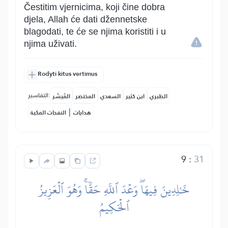
Čestitim vjernicima, koji čine dobra
djela, Allah će dati džennetske
blagodati, te će se njima koristiti i u
njima uživati.
Rodyti kitus vertimus
التفاسير:
الطبري
ابن كثير
السعدي
المختصر
المُيسَّر
|
هدايات
النفحات المكية
9
:
31
خَٰلِدِينَ فِيهَاۖ وَعۡدَ ٱللَّهِ حَقّٗاۚ وَهُوَ ٱلۡعَزِيزُ
ٱلۡحَكِيمُ