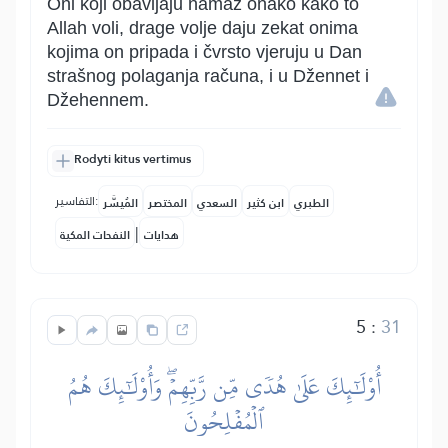
Oni koji obavljaju namaz onako kako to
Allah voli, drage volje daju zekat onima
kojima on pripada i čvrsto vjeruju u Dan
strašnog polaganja računa, i u Džennet i
Džehennem.
Rodyti kitus vertimus
التفاسير:
الطبري
ابن كثير
السعدي
المختصر
المُيسَّر
|
هدايات
النفحات المكية
5
:
31
أُوْلَٰٓئِكَ عَلَىٰ هُدٗى مِّن رَّبِّهِمۡۖ وَأُوْلَٰٓئِكَ هُمُ
ٱلۡمُفۡلِحُونَ