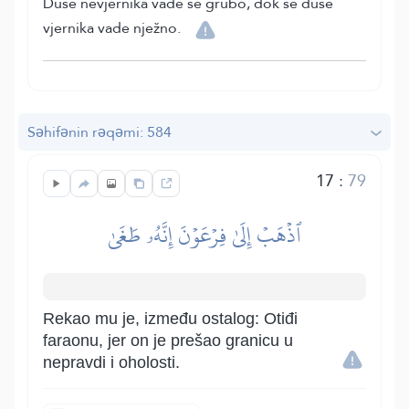
Duše nevjernika vade se grubo, dok se duše
vjernika vade nježno.
Səhifənin rəqəmi: 584
17
:
79
ٱذۡهَبۡ إِلَىٰ فِرۡعَوۡنَ إِنَّهُۥ طَغَىٰ
Rekao mu je, između ostalog: Otiđi
faraonu, jer on je prešao granicu u
nepravdi i oholosti.