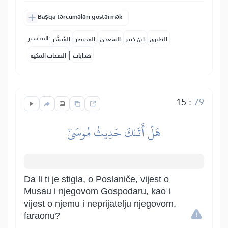
Başqa tərcümələri göstərmək
التفاسير:
الطبري
ابن كثير
السعدي
المختصر
المُيسَّر
|
هدايات
النفحات المكية
15
:
79
هَلۡ أَتَىٰكَ حَدِيثُ مُوسَىٰٓ
Da li ti je stigla, o Poslaniče, vijest o
Musau i njegovom Gospodaru, kao i
vijest o njemu i neprijatelju njegovom,
faraonu?