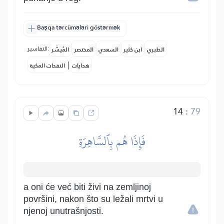
Başqa tərcümələri göstərmək
التفاسير:
الطبري
ابن كثير
السعدي
المختصر
المُيسَّر
|
هدايات
النفحات المكية
14
:
79
فَإِذَا هُم بِٱلسَّاهِرَةِ
a oni će već biti živi na zemljinoj
površini, nakon što su ležali mrtvi u
njenoj unutrašnjosti.