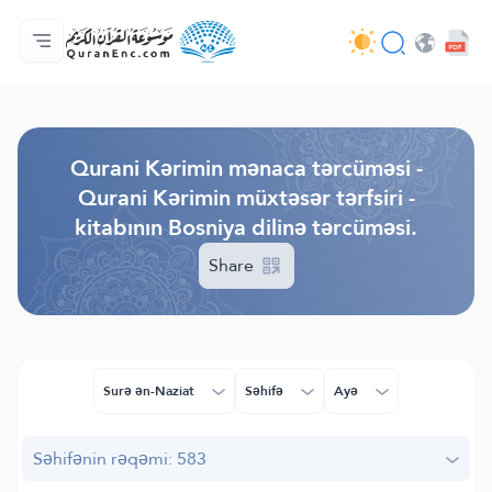
Ana səhifə
Tərcümənin mündəricatı
Audio
Tərtibatçıların xidməti - API
Layihə haqqında
Bizimlə əlaqə saxla
Dil
Browse Old Version
Qurani Kərimin mənaca tərcüməsi -
Qurani Kərimin müxtəsər tərfsiri -
kitabının Bosniya dilinə tərcüməsi.
Share
Surə ən-Naziat
Səhifə
Ayə
Səhifənin rəqəmi: 583