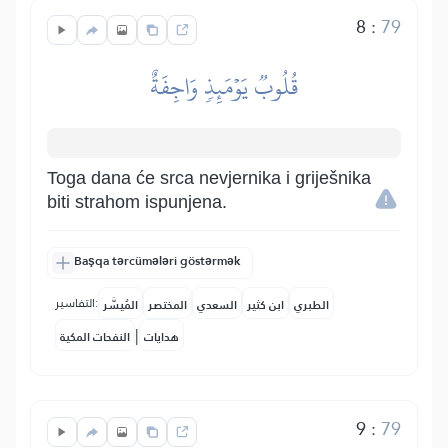
8
:
79
قُلُوبٞ يَوۡمَئِذٖ وَاجِفَةٌ
Toga dana će srca nevjernika i griješnika
biti strahom ispunjena.
Başqa tərcümələri göstərmək
التفاسير:
الطبري
ابن كثير
السعدي
المختصر
المُيسَّر
|
هدايات
النفحات المكية
9
:
79