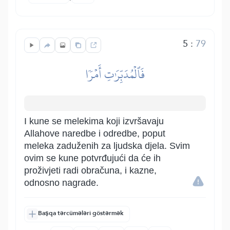
5
:
79
فَٱلۡمُدَبِّرَٰتِ أَمۡرٗا
I kune se melekima koji izvršavaju
Allahove naredbe i odredbe, poput
meleka zaduženih za ljudska djela. Svim
ovim se kune potvrđujući da će ih
proživjeti radi obračuna, i kazne,
odnosno nagrade.
Başqa tərcümələri göstərmək