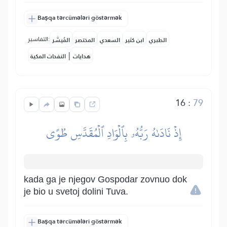
Başqa tərcümələri göstərmək
التفاسير:
الطبري
ابن كثير
السعدي
المختصر
المُيسَّر
|
هدايات
النفحات المكية
16
:
79
إِذۡ نَادَىٰهُ رَبُّهُۥ بِٱلۡوَادِ ٱلۡمُقَدَّسِ طُوًى
kada ga je njegov Gospodar zovnuo dok
je bio u svetoj dolini Tuva.
Başqa tərcümələri göstərmək