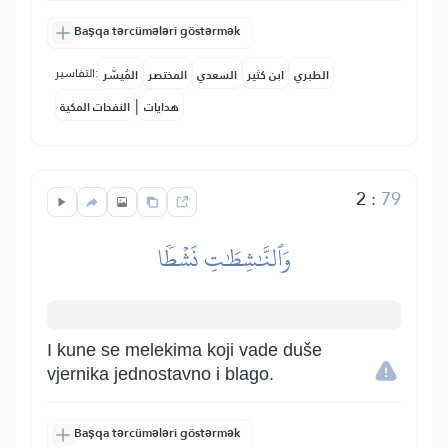
Başqa tərcümələri göstərmək
التفاسير:
الطبري
ابن كثير
السعدي
المختصر
المُيسَّر
|
هدايات
النفحات المكية
2
:
79
وَٱلنَّٰشِطَٰتِ نَشۡطٗا
I kune se melekima koji vade duše
vjernika jednostavno i blago.
Başqa tərcümələri göstərmək