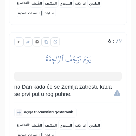
التفاسير:
الطبري
ابن كثير
السعدي
المختصر
المُيسَّر
|
هدايات
النفحات المكية
6
:
79
يَوۡمَ تَرۡجُفُ ٱلرَّاجِفَةُ
na Dan kada će se Zemlja zatresti, kada
se prvi put u rog puhne.
Başqa tərcümələri göstərmək
التفاسير:
الطبري
ابن كثير
السعدي
المختصر
المُيسَّر
|
هدايات
النفحات المكية