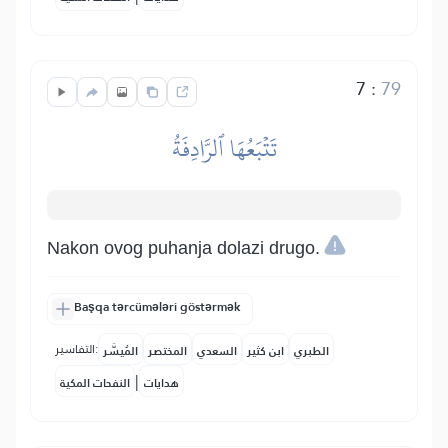
7
:
79
تَتۡبَعُهَا ٱلرَّادِفَةُ
Nakon ovog puhanja dolazi drugo.
Başqa tərcümələri göstərmək
التفاسير:
الطبري
ابن كثير
السعدي
المختصر
المُيسَّر
|
هدايات
النفحات المكية