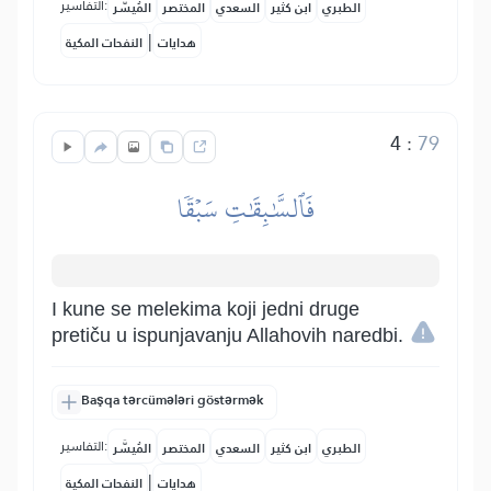
التفاسير:
الطبري
ابن كثير
السعدي
المختصر
المُيسَّر
|
هدايات
النفحات المكية
4
:
79
فَٱلسَّٰبِقَٰتِ سَبۡقٗا
I kune se melekima koji jedni druge
pretiču u ispunjavanju Allahovih naredbi.
Başqa tərcümələri göstərmək
التفاسير:
الطبري
ابن كثير
السعدي
المختصر
المُيسَّر
|
هدايات
النفحات المكية