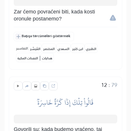
Zar ćemo povraćeni biti, kada kosti
oronule postanemo?
Başqa tərcümələri göstərmək
التفاسير:
الطبري
ابن كثير
السعدي
المختصر
المُيسَّر
|
هدايات
النفحات المكية
12
:
79
قَالُواْ تِلۡكَ إِذٗا كَرَّةٌ خَاسِرَةٞ
Govorili su: kada budemo vraćeno, taj