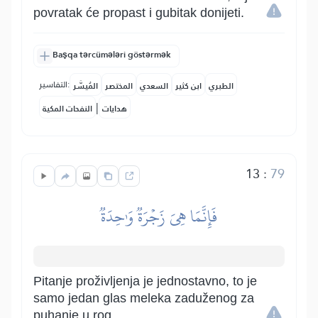
povratak će propast i gubitak donijeti.
Başqa tərcümələri göstərmək
التفاسير:
الطبري
ابن كثير
السعدي
المختصر
المُيسَّر
|
هدايات
النفحات المكية
13
:
79
فَإِنَّمَا هِيَ زَجۡرَةٞ وَٰحِدَةٞ
Pitanje proživljenja je jednostavno, to je
samo jedan glas meleka zaduženog za
puhanje u rog.