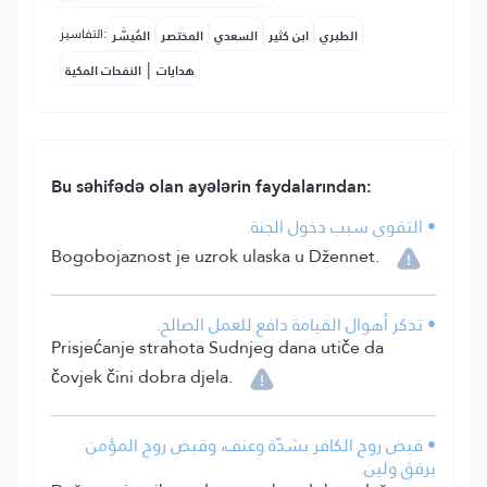
التفاسير:
الطبري
ابن كثير
السعدي
المختصر
المُيسَّر
|
هدايات
النفحات المكية
Bu səhifədə olan ayələrin faydalarından:
• التقوى سبب دخول الجنة.
Bogobojaznost je uzrok ulaska u Džennet.
• تذكر أهوال القيامة دافع للعمل الصالح.
Prisjećanje strahota Sudnjeg dana utiče da
čovjek čini dobra djela.
• قبض روح الكافر بشدّة وعنف، وقبض روح المؤمن
برفق ولين.