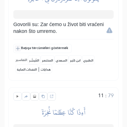
Govorili su: Zar ćemo u život biti vraćeni
nakon što umremo.
Başqa tərcümələri göstərmək
التفاسير:
الطبري
ابن كثير
السعدي
المختصر
المُيسَّر
|
هدايات
النفحات المكية
11
:
79
أَءِذَا كُنَّا عِظَٰمٗا نَّخِرَةٗ