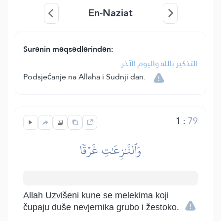
En-Naziat
Surənin məqsədlərindən:
التذكير بالله واليوم الآخر.
Podsjećanje na Allaha i Sudnji dan.
1
:
79
وَٱلنَّٰزِعَٰتِ غَرۡقٗا
Allah Uzvišeni kune se melekima koji
čupaju duše nevjernika grubo i žestoko.