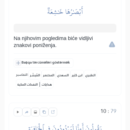
أَبۡصَٰرُهَا خَٰشِعَةٞ
Na njihovim pogledima biće vidljivi
znakovi poniženja.
Başqa tərcümələri göstərmək
التفاسير:
الطبري
ابن كثير
السعدي
المختصر
المُيسَّر
|
هدايات
النفحات المكية
10
:
79
يَقُولُونَ أَءِنَّا لَمَرۡدُودُونَ فِي ٱلۡحَافِرَةِ