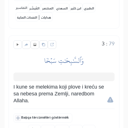
التفاسير:
الطبري
ابن كثير
السعدي
المختصر
المُيسَّر
|
هدايات
النفحات المكية
3
:
79
وَٱلسَّٰبِحَٰتِ سَبۡحٗا
I kune se melekima koji plove i kreću se
sa nebesa prema Zemlji, naredbom
Allaha.
Başqa tərcümələri göstərmək