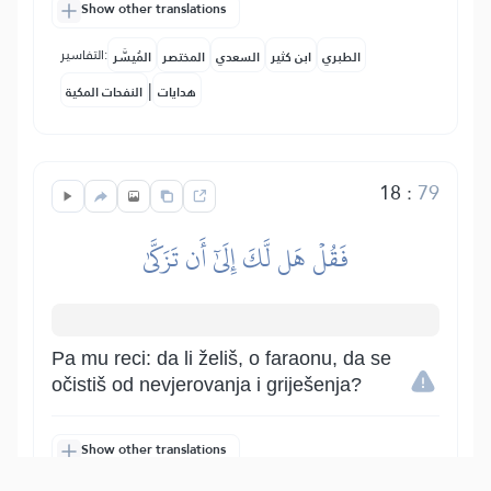
Show other translations
التفاسير:
الطبري
ابن كثير
السعدي
المختصر
المُيسَّر
|
هدايات
النفحات المكية
18
:
79
فَقُلۡ هَل لَّكَ إِلَىٰٓ أَن تَزَكَّىٰ
Pa mu reci: da li želiš, o faraonu, da se
očistiš od nevjerovanja i griješenja?
Show other translations