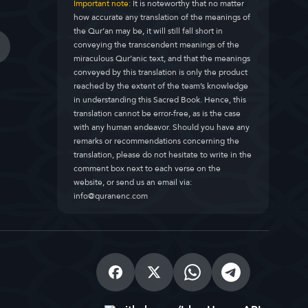
Important note:
It is noteworthy that no matter
how accurate any translation of the meanings of
the Qur’an may be, it will still fall short in
conveying the transcendent meanings of the
miraculous Qur’anic text, and that the meanings
conveyed by this translation is only the product
reached by the extent of the team’s knowledge
in understanding this Sacred Book. Hence, this
translation cannot be error-free, as is the case
with any human endeavor. Should you have any
remarks or recommendations concerning the
translation, please do not hesitate to write in the
comment box next to each verse on the
website, or send us an email via:
info@quranenc.com