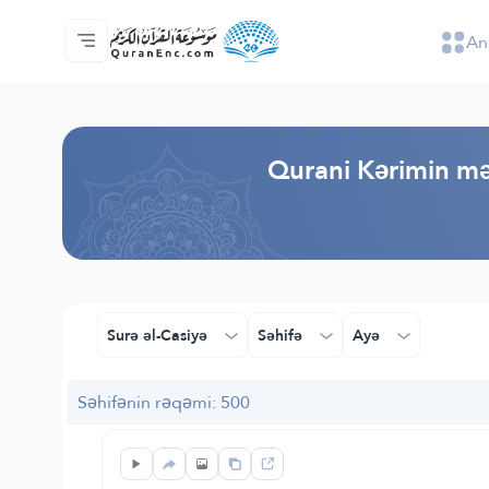
An
Ana səhifə
Tərcümənin mündəricatı
Audio
Tərtibatçıların xidməti - API
Layihə haqqında
Bizimlə əlaqə saxla
Dil
Browse Old Version
Qurani Kərimin mə
Surə əl-Casiyə
Səhifə
Ayə
Səhifənin rəqəmi: 500