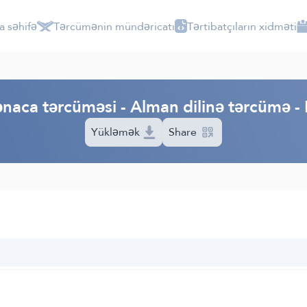
a səhifə
Tərcümənin mündəricatı
Tərtibatçıların xidməti
naca tərcüməsi - Alman dilinə tərcümə 
Yükləmək
Share