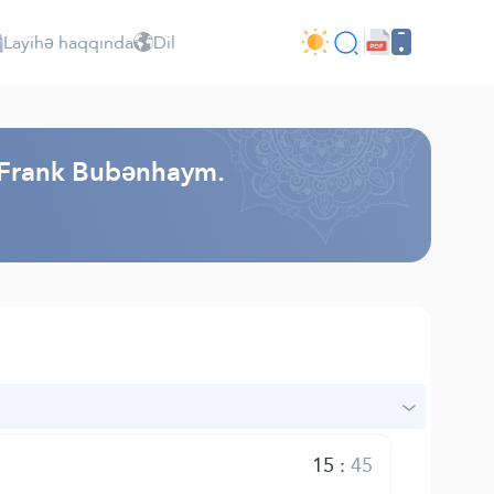
Layihə haqqında
Dil
- Frank Bubənhaym.
15
:
45