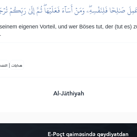
ِلَ صَٰلِحٗا فَلِنَفۡسِهِۦۖ وَمَنۡ أَسَآءَ فَعَلَيۡهَاۖ ثُمَّ إِلَىٰ رَبِّكُمۡ تُرۡ
 seinem eigenen Vorteil, und wer Böses tut, der (tut es) 
.
|
هدايات
النفح
Al-Jāthiyah
E-Poçt qaiməsində qeydiyatdan