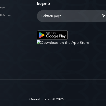
keçmə
موسو
موسوعة ال
QuranEnc.com © 2026