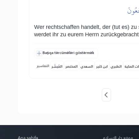
جَعُونَ
Wer rechtschaffen handelt, der (tut es) zu
werdet ihr zu eurem Herrn zurückgebracht
Başqa tərcümələri göstərmək
التفاسير:
ات المكية
الطبري
ابن كثير
السعدي
المختصر
المُيسَّر
Ana səhifə
موقع دار الإسلام