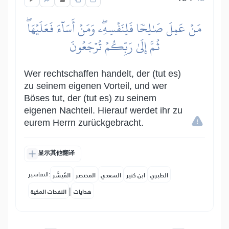
مَنۡ عَمِلَ صَٰلِحٗا فَلِنَفۡسِهِۦۖ وَمَنۡ أَسَآءَ فَعَلَيۡهَاۖ
ثُمَّ إِلَىٰ رَبِّكُمۡ تُرۡجَعُونَ
Wer rechtschaffen handelt, der (tut es)
zu seinem eigenen Vorteil, und wer
Böses tut, der (tut es) zu seinem
eigenen Nachteil. Hierauf werdet ihr zu
eurem Herrn zurückgebracht.
显示其他翻译
التفاسير:
الطبري
ابن كثير
السعدي
المختصر
المُيسَّر
|
هدايات
النفحات المكية