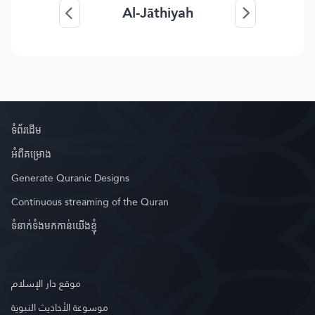
Al-Jāthiyah
ទំព័រ​ដេីម
អំពី​គម្រោង
Generate Quranic Designs
Continuous streaming of the Quran
ទំនាក់ទំងមកកាន់យើងខ្ញុំ
موقع دار الإسلام
موسوعة الأحاديث النبوية