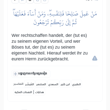
مَنۡ عَمِلَ صَٰلِحٗا فَلِنَفۡسِهِۦۖ وَمَنۡ أَسَآءَ فَعَلَيۡهَاۖ
ثُمَّ إِلَىٰ رَبِّكُمۡ تُرۡجَعُونَ
Wer rechtschaffen handelt, der (tut es)
zu seinem eigenen Vorteil, und wer
Böses tut, der (tut es) zu seinem
eigenen Nachteil. Hierauf werdet ihr zu
eurem Herrn zurückgebracht.
បង្ហាញការបកប្រែផ្សេងទៀត
التفاسير:
الطبري
ابن كثير
السعدي
المختصر
المُيسَّر
|
هدايات
النفحات المكية