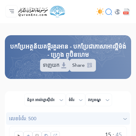
ទំព័រ​ដេីម
មាតិកានៃការបកប្រែ
Audio
សេវាកម្មសម្រាប់អ្នកអភិវឌ្ឍន៍ - API
អំពី​គម្រោង
ទំនាក់ទំងមកកាន់យើងខ្ញុំ
ភាសា
Browse Old Version
បកប្រែអត្ថន័យគម្ពីរគួរអាន - បកប្រែជាភាសាអាល្លឺម៉ង់
- ហ្វ្រេង ពូប៊ិនហេម
ទាញយក
Share
ជំពូក​ អាល់ហ្ជាស៊ីយ៉ះ
ទំព័រ
វាក្យខណ្ឌ
លេខ​ទំព័រ: 500
15
:
45