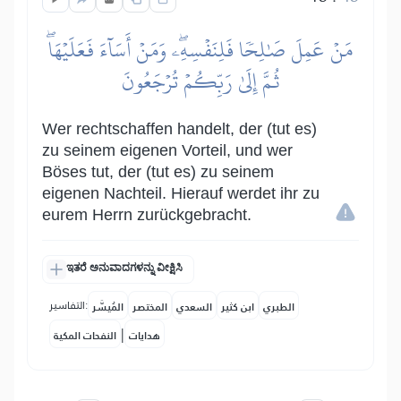
مَنۡ عَمِلَ صَٰلِحٗا فَلِنَفۡسِهِۦۖ وَمَنۡ أَسَآءَ فَعَلَيۡهَاۖ
ثُمَّ إِلَىٰ رَبِّكُمۡ تُرۡجَعُونَ
Wer rechtschaffen handelt, der (tut es)
zu seinem eigenen Vorteil, und wer
Böses tut, der (tut es) zu seinem
eigenen Nachteil. Hierauf werdet ihr zu
eurem Herrn zurückgebracht.
ಇತರೆ ಅನುವಾದಗಳನ್ನು ವೀಕ್ಷಿಸಿ
التفاسير:
الطبري
ابن كثير
السعدي
المختصر
المُيسَّر
|
هدايات
النفحات المكية