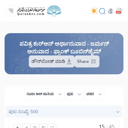
ಮುಖಪುಟ
ಅನುವಾದಗಳ ಸೂಚಿ
Audio
ಡೆವಲಪರ್ ಸೇವೆಗಳು - API
ಯೋಜನೆಯ ಬಗ್ಗೆ
ನಮ್ಮನ್ನು ಕರೆ ಮಾಡಿ
ಭಾಷೆ
Browse Old Version
ಪವಿತ್ರ ಕುರ್‌ಆನ್ ಅರ್ಥಾನುವಾದ - ಜರ್ಮನ್
ಅನುವಾದ - ಫ್ರಾಂಕ್ ಬೂಬಿನ್‌ಹೈಮ್
ಡೌನ್‌ಲೋಡ್ ಮಾಡಿ
Share
ಸೂರಾ ಅಲ್ -ಜಾಸಿಯ
ಪುಟ
ವಚನ
ಪುಟ ಸಂಖ್ಯೆ: 500
15
:
45