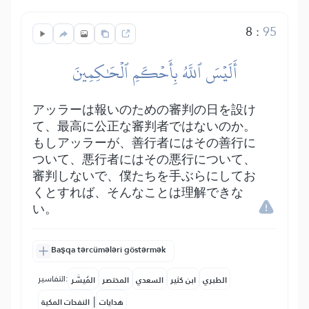
8
:
95
أَلَيۡسَ ٱللَّهُ بِأَحۡكَمِ ٱلۡحَٰكِمِينَ
アッラーは報いのための審判の日を設け
て、最高に公正な審判者ではないのか。
もしアッラーが、善行者にはその善行に
ついて、悪行者にはその悪行について、
審判しないで、僕たちを手ぶらにしてお
くとすれば、そんなことは理解できな
い。
Başqa tərcümələri göstərmək
التفاسير:
الطبري
ابن كثير
السعدي
المختصر
المُيسَّر
|
هدايات
النفحات المكية