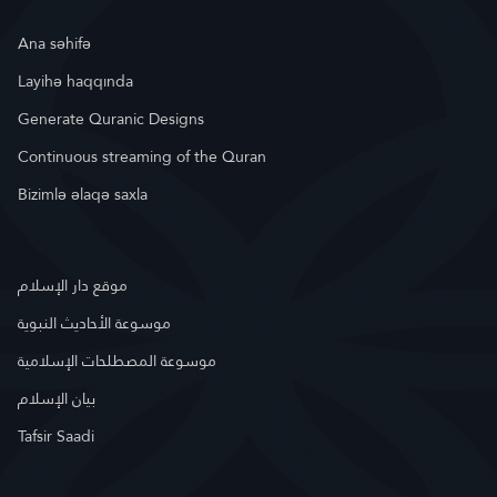
Ana səhifə
Layihə haqqında
Generate Quranic Designs
Continuous streaming of the Quran
Bizimlə əlaqə saxla
موقع دار الإسلام
موسوعة الأحاديث النبوية
موسوعة المصطلحات الإسلامية
بيان الإسلام
Tafsir Saadi