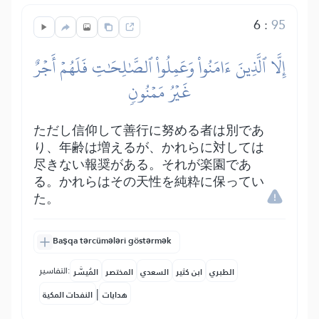
6
:
95
إِلَّا ٱلَّذِينَ ءَامَنُواْ وَعَمِلُواْ ٱلصَّٰلِحَٰتِ فَلَهُمۡ أَجۡرٌ
غَيۡرُ مَمۡنُونٖ
ただし信仰して善行に努める者は別であ
り、年齢は増えるが、かれらに対しては
尽きない報奨がある。それが楽園であ
る。かれらはその天性を純粋に保ってい
た。
Başqa tərcümələri göstərmək
التفاسير:
الطبري
ابن كثير
السعدي
المختصر
المُيسَّر
|
هدايات
النفحات المكية