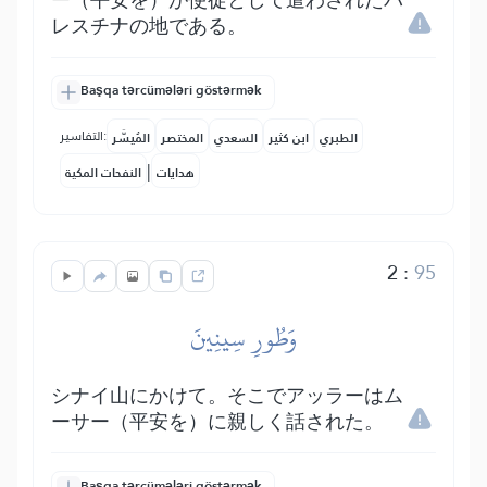
ー（平安を）が使徒として遣わされたパ
レスチナの地である。
Başqa tərcümələri göstərmək
التفاسير:
الطبري
ابن كثير
السعدي
المختصر
المُيسَّر
|
هدايات
النفحات المكية
2
:
95
وَطُورِ سِينِينَ
シナイ山にかけて。そこでアッラーはム
ーサー（平安を）に親しく話された。
Başqa tərcümələri göstərmək