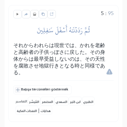
5
:
95
ثُمَّ رَدَدۡنَٰهُ أَسۡفَلَ سَٰفِلِينَ
それからわれらは現世では、かれを老齢
と高齢者の子供っぽさに戻した。その身
体からは最早受益しないのは、その天性
を腐敗させ地獄行きとなる時と同様であ
る。
Başqa tərcümələri göstərmək
التفاسير:
الطبري
ابن كثير
السعدي
المختصر
المُيسَّر
|
هدايات
النفحات المكية