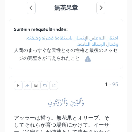
無花果章
Surənin məqsədlərindən:
امتنان الله على الإنسان باستقامة فطرته وخلقته،
وكمال الرسالة الخاتمة.
人間のまっすぐな天性とその性格と最後のメッセ
ージの完璧さが与えられたこと
1
:
95
وَٱلتِّينِ وَٱلزَّيۡتُونِ
アッラーは誓う。無花果とオリーブ、そ
してそれらが育つ場所にかけて。イーサ