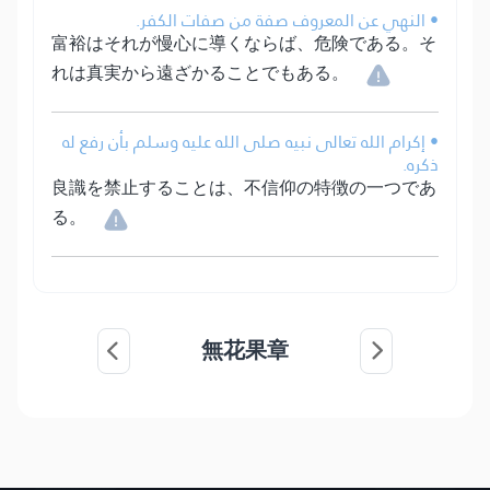
• النهي عن المعروف صفة من صفات الكفر.
富裕はそれが慢心に導くならば、危険である。そ
れは真実から遠ざかることでもある。
• إكرام الله تعالى نبيه صلى الله عليه وسلم بأن رفع له
ذكره.
良識を禁止することは、不信仰の特徴の一つであ
る。
無花果章