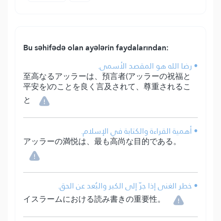
Bu səhifədə olan ayələrin faydalarından:
• رضا الله هو المقصد الأسمى.
至高なるアッラーは、預言者(アッラーの祝福と
平安を)のことを良く言及されて、尊重されるこ
と
• أهمية القراءة والكتابة في الإسلام.
アッラーの満悦は、最も高尚な目的である。
• خطر الغنى إذا جرّ إلى الكبر والبُعد عن الحق.
イスラームにおける読み書きの重要性。