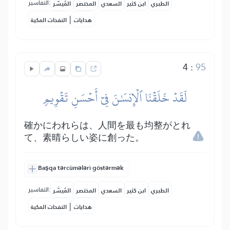
التفاسير:
الطبري
ابن كثير
السعدي
المختصر
المُيسَّر
|
هدايات
النفحات المكية
4
:
95
لَقَدۡ خَلَقۡنَا ٱلۡإِنسَٰنَ فِيٓ أَحۡسَنِ تَقۡوِيمٖ
確かにわれらは、人間を最も均整がとれ
て、素晴らしい姿に創った。
Başqa tərcümələri göstərmək
التفاسير:
الطبري
ابن كثير
السعدي
المختصر
المُيسَّر
|
هدايات
النفحات المكية