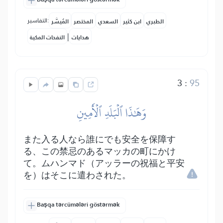
التفاسير:
الطبري
ابن كثير
السعدي
المختصر
المُيسَّر
|
هدايات
النفحات المكية
3
:
95
وَهَٰذَا ٱلۡبَلَدِ ٱلۡأَمِينِ
また入る人なら誰にでも安全を保障す
る、この禁忌のあるマッカの町にかけ
て。ムハンマド（アッラーの祝福と平安
を）はそこに遣わされた。
Başqa tərcümələri göstərmək