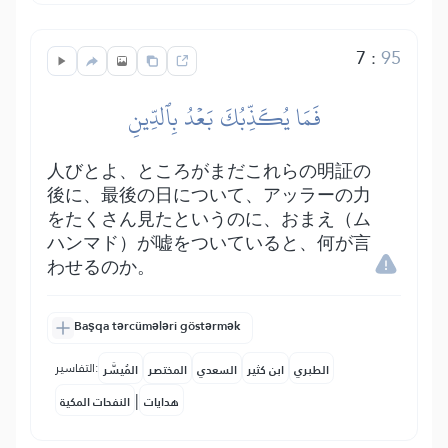
7
:
95
فَمَا يُكَذِّبُكَ بَعۡدُ بِٱلدِّينِ
人びとよ、ところがまだこれらの明証の
後に、最後の日について、アッラーの力
をたくさん見たというのに、おまえ（ム
ハンマド）が嘘をついていると、何が言
わせるのか。
Başqa tərcümələri göstərmək
التفاسير:
الطبري
ابن كثير
السعدي
المختصر
المُيسَّر
|
هدايات
النفحات المكية