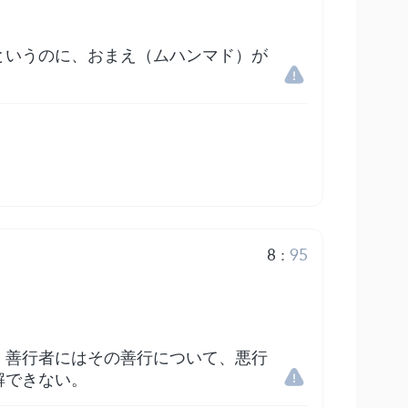
というのに、おまえ（ムハンマド）が
8
:
95
、善行者にはその善行について、悪行
解できない。