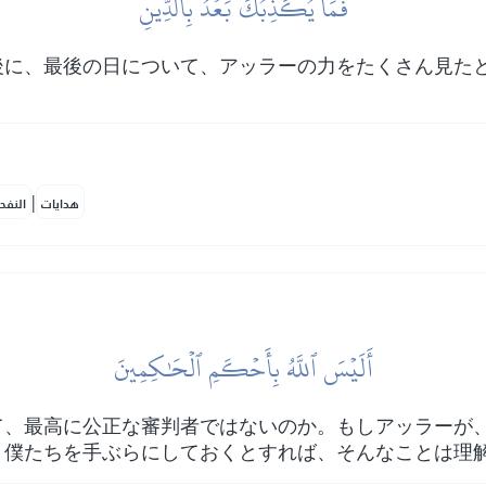
فَمَا يُكَذِّبُكَ بَعۡدُ بِٱلدِّينِ
後に、最後の日について、アッラーの力をたくさん見た
|
هدايات
النفح
أَلَيۡسَ ٱللَّهُ بِأَحۡكَمِ ٱلۡحَٰكِمِينَ
て、最高に公正な審判者ではないのか。もしアッラーが
、僕たちを手ぶらにしておくとすれば、そんなことは理