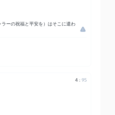
ッラーの祝福と平安を）はそこに遣わ
4
:
95