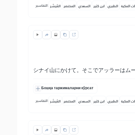
التفاسير:
ات المكية
الطبري
ابن كثير
السعدي
المختصر
المُيسَّر
シナイ山にかけて。そこでアッラーはム
Бошқа таржималарни кўрсат
التفاسير:
ات المكية
الطبري
ابن كثير
السعدي
المختصر
المُيسَّر