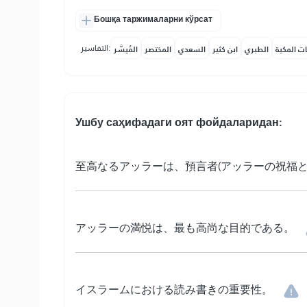
Бошқа таржималарни кўрсат
التفاسير:
ات المكية
الطبري
ابن كثير
السعدي
المختصر
المُيسَّر
Ушбу саҳифадаги оят фойдаларидан:
至高なるアッラーは、預言者(アッラーの祝福
アッラーの満悦は、最も高尚な目的である。
イスラームにおける読み書きの重要性。