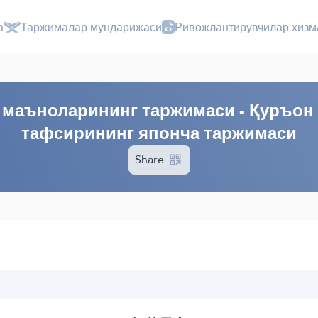
а
Таржималар мундарижаси
Ривожлантирувчилар хизм
маъноларининг таржимаси - Қуръон
тафсирининг японча таржимаси
Share