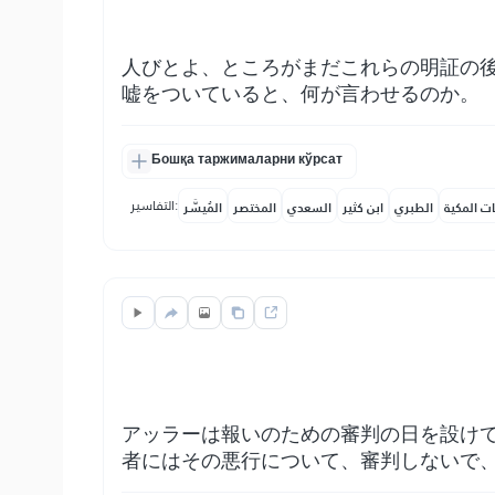
人びとよ、ところがまだこれらの明証の
嘘をついていると、何が言わせるのか。
Бошқа таржималарни кўрсат
التفاسير:
ات المكية
الطبري
ابن كثير
السعدي
المختصر
المُيسَّر
アッラーは報いのための審判の日を設け
者にはその悪行について、審判しないで