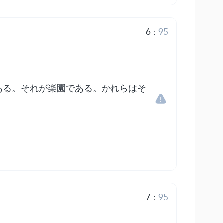
6
:
95
ある。それが楽園である。かれらはそ
7
:
95