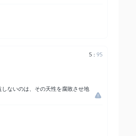
5
:
95
益しないのは、その天性を腐敗させ地