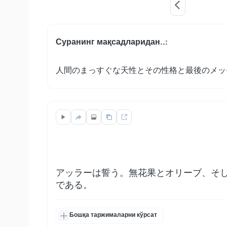
Суранинг мақсадларидан..:
人間のまっすぐな天性とその性格と最後のメッ
アッラーは誓う。無花果とオリーブ、そ
である。
Бошқа таржималарни кўрсат