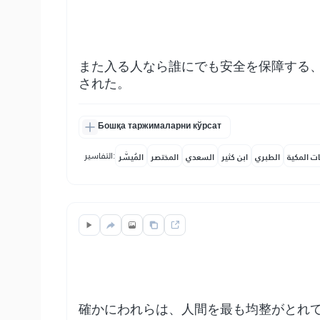
また入る人なら誰にでも安全を保障する
された。
Бошқа таржималарни кўрсат
التفاسير:
ات المكية
الطبري
ابن كثير
السعدي
المختصر
المُيسَّر
確かにわれらは、人間を最も均整がとれ