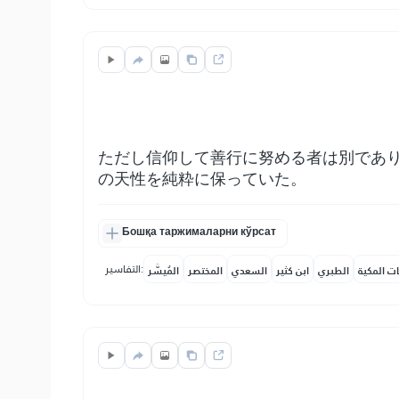
ただし信仰して善行に努める者は別であ
の天性を純粋に保っていた。
Бошқа таржималарни кўрсат
التفاسير:
ات المكية
الطبري
ابن كثير
السعدي
المختصر
المُيسَّر