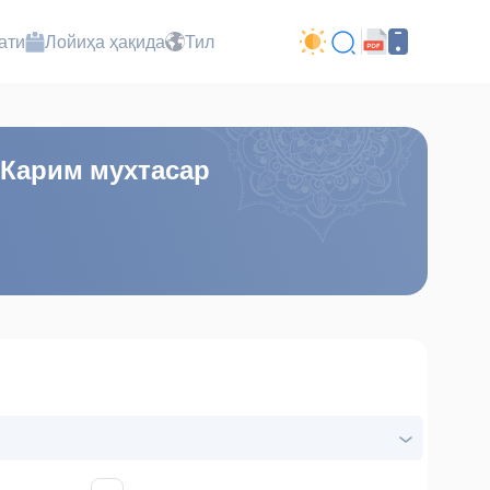
ати
Лойиҳа ҳақида
Тил
 Карим мухтасар