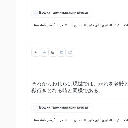
Бошқа таржималарни кўрсат
التفاسير:
ات المكية
الطبري
ابن كثير
السعدي
المختصر
المُيسَّر
それからわれらは現世では、かれを老齢
獄行きとなる時と同様である。
Бошқа таржималарни кўрсат
التفاسير:
ات المكية
الطبري
ابن كثير
السعدي
المختصر
المُيسَّر