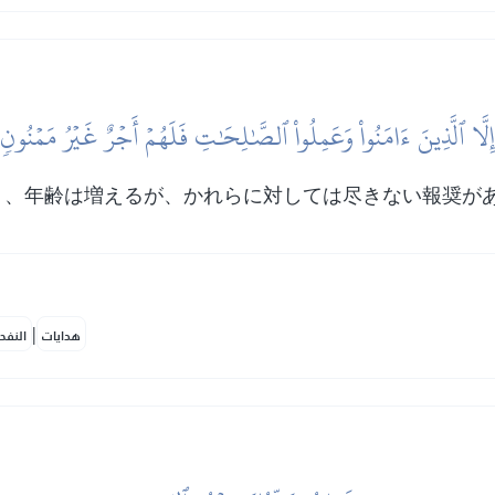
إِلَّا ٱلَّذِينَ ءَامَنُواْ وَعَمِلُواْ ٱلصَّٰلِحَٰتِ فَلَهُمۡ أَجۡرٌ غَيۡرُ مَمۡنُونٖ
り、年齢は増えるが、かれらに対しては尽きない報奨が
|
هدايات
النفح