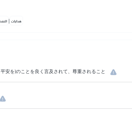
|
هدايات
النفح
と平安を)のことを良く言及されて、尊重されること