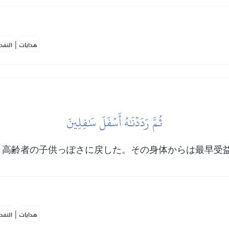
|
هدايات
النفح
ثُمَّ رَدَدۡنَٰهُ أَسۡفَلَ سَٰفِلِينَ
と高齢者の子供っぽさに戻した。その身体からは最早受
|
هدايات
النفح