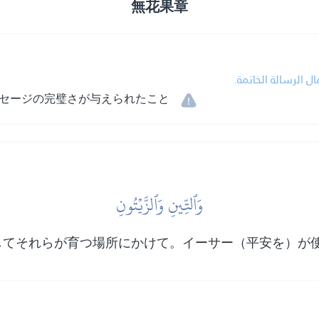
無花果章
ل الرسالة الخاتمة
セージの完璧さが与えられたこと
وَٱلتِّينِ وَٱلزَّيۡتُونِ
してそれらが育つ場所にかけて。イーサー（平安を）が