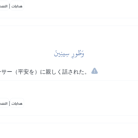
|
هدايات
النفح
وَطُورِ سِينِينَ
ーサー（平安を）に親しく話された。
|
هدايات
النفح