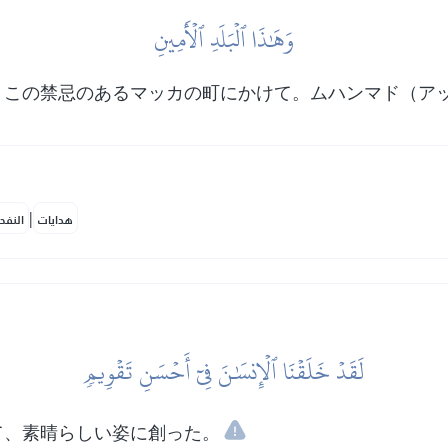
وَهَٰذَا ٱلۡبَلَدِ ٱلۡأَمِينِ
、この禁忌のあるマッカの町にかけて。ムハンマド（ア
|
هدايات
النفح
لَقَدۡ خَلَقۡنَا ٱلۡإِنسَٰنَ فِيٓ أَحۡسَنِ تَقۡوِيمٖ
て、素晴らしい姿に創った。