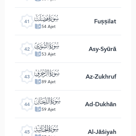
ﯖ
Fuṣṣilat
41
54 Ajet
ﯗ
Asy-Syūrā
42
53 Ajet
ﯘ
Az-Zukhruf
43
89 Ajet
ﯙ
Ad-Dukhān
44
59 Ajet
ﯚ
Al-Jāṡiyah
45