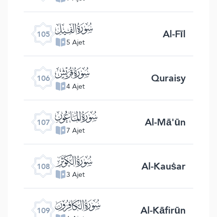
ﰖ
Al-Fīl
105
5 Ajet
ﰗ
Quraisy
106
4 Ajet
ﰘ
Al-Mā'ūn
107
7 Ajet
ﰙ
Al-Kauṡar
108
3 Ajet
ﰚ
Al-Kāfirūn
109