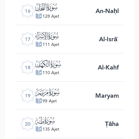
ﮜ
An-Naḥl
16
128 Ajet
ﮝ
Al-Isrā`
17
111 Ajet
ﮞ
Al-Kahf
18
110 Ajet
ﮟ
Maryam
19
98 Ajet
ﮠ
Ṭāha
20
135 Ajet