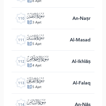
6 Ajet
ﰛ
An-Naṣr
110
3 Ajet
ﰜ
Al-Masad
111
5 Ajet
ﰝ
Al-Ikhlāṣ
112
4 Ajet
ﰞ
Al-Falaq
113
5 Ajet
ﰟ
An-Nās
114