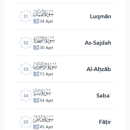
ﮫ
Luqmān
31
34 Ajet
ﮬ
As-Sajdah
32
30 Ajet
ﮭ
Al-Aḥzāb
33
73 Ajet
ﮮ
Saba`
34
54 Ajet
ﮯ
Fāṭir
35
45 Ajet