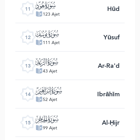
ﮗ
Hūd
11
123 Ajet
ﮘ
Yūsuf
12
111 Ajet
ﮙ
Ar-Ra'd
13
43 Ajet
ﮚ
Ibrāhīm
14
52 Ajet
ﮛ
Al-Ḥijr
15
99 Ajet