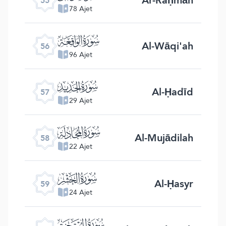
55
78 Ajet
ﯥ
Al-Wāqi'ah
56
96 Ajet
ﯦ
Al-Ḥadīd
57
29 Ajet
ﯧ
Al-Mujādilah
58
22 Ajet
ﯨ
Al-Ḥasyr
59
24 Ajet
ﯩ