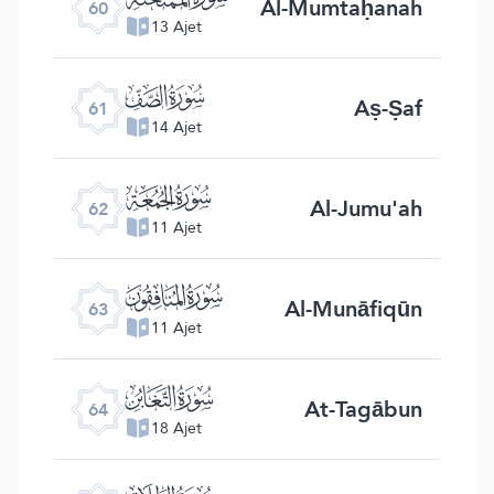
Al-Mumtaḥanah
60
13 Ajet
ﯪ
Aṣ-Ṣaf
61
14 Ajet
ﯫ
Al-Jumu'ah
62
11 Ajet
ﯬ
Al-Munāfiqūn
63
11 Ajet
ﯭ
At-Tagābun
64
18 Ajet