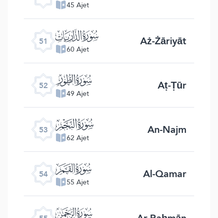
45 Ajet
ﯠ
Aż-Żāriyāt
51
60 Ajet
ﯡ
Aṭ-Ṭūr
52
49 Ajet
ﯢ
An-Najm
53
62 Ajet
ﯣ
Al-Qamar
54
55 Ajet
ﯤ
Ar-Raḥmān