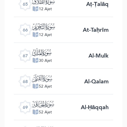
ﯮ
Aṭ-Ṭalāq
65
12 Ajet
ﯯ
At-Taḥrīm
66
12 Ajet
ﯰ
Al-Mulk
67
30 Ajet
ﯱ
Al-Qalam
68
52 Ajet
ﯲ
Al-Ḥāqqah
69
52 Ajet