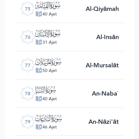
ﯸ
Al-Qiyāmah
75
40 Ajet
ﯹ
Al-Insān
76
31 Ajet
ﯺ
Al-Mursalāt
77
50 Ajet
ﯻ
An-Naba`
78
40 Ajet
ﯼ
An-Nāzi'āt
79
46 Ajet