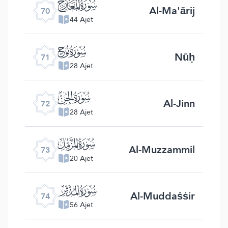
ﯳ
Al-Ma'ārij
70
44 Ajet
ﯴ
Nūḥ
71
28 Ajet
ﯵ
Al-Jinn
72
28 Ajet
ﯶ
Al-Muzzammil
73
20 Ajet
ﯷ
Al-Muddaṡṡir
74
56 Ajet