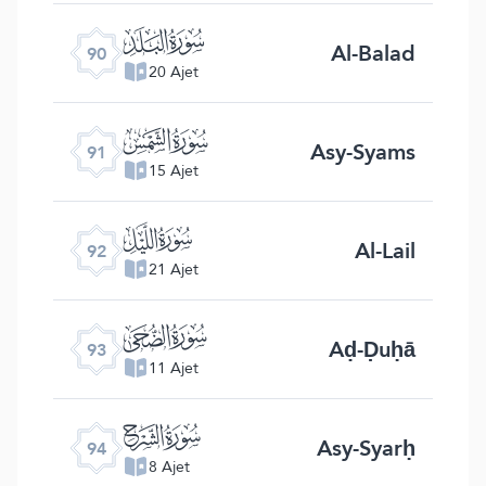
ﰇ
Al-Balad
90
20 Ajet
ﰈ
Asy-Syams
91
15 Ajet
ﰉ
Al-Lail
92
21 Ajet
ﰊ
Aḍ-Ḍuḥā
93
11 Ajet
ﰋ
Asy-Syarḥ
94
8 Ajet