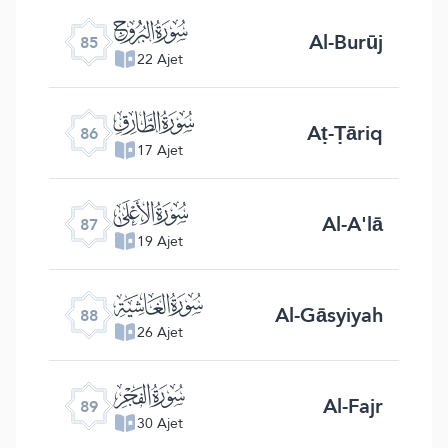
ﰂ
Al-Burūj
85
22 Ajet
ﰃ
Aṭ-Ṭāriq
86
17 Ajet
ﰄ
Al-A'lā
87
19 Ajet
ﰅ
Al-Gāsyiyah
88
26 Ajet
ﰆ
Al-Fajr
89
30 Ajet