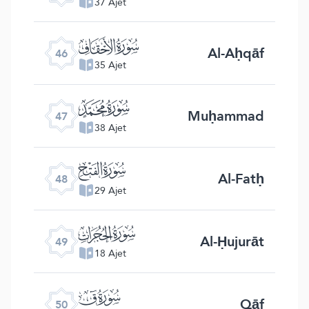
37 Ajet
ﯛ
Al-Aḥqāf
46
35 Ajet
ﯜ
Muḥammad
47
38 Ajet
ﯝ
Al-Fatḥ
48
29 Ajet
ﯞ
Al-Ḥujurāt
49
18 Ajet
ﯟ
Qāf
50