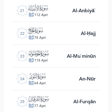
ﮡ
Al-Anbiyā`
21
112 Ajet
ﮢ
Al-Ḥajj
22
78 Ajet
ﮣ
Al-Mu`minūn
23
118 Ajet
ﮤ
An-Nūr
24
64 Ajet
ﮥ
Al-Furqān
25
77 Ajet