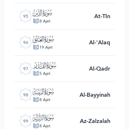
ﰌ
At-Tīn
95
8 Ajet
ﰍ
Al-'Alaq
96
19 Ajet
ﰎ
Al-Qadr
97
5 Ajet
ﰏ
Al-Bayyinah
98
8 Ajet
ﰐ
Az-Zalzalah
99
8 Ajet