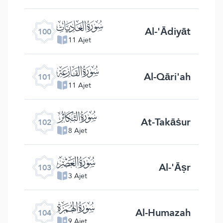
ﰑ
Al-'Ādiyāt
100
11 Ajet
ﰒ
Al-Qāri'ah
101
11 Ajet
ﰓ
At-Takāṡur
102
8 Ajet
ﰔ
Al-'Āṣr
103
3 Ajet
ﰕ
Al-Humazah
104
9 Ajet