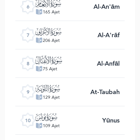
ﮒ
Al-An'ām
6
165 Ajet
ﮓ
Al-A'rāf
7
206 Ajet
ﮔ
Al-Anfāl
8
75 Ajet
ﮕ
At-Taubah
9
129 Ajet
ﮖ
Yūnus
10
109 Ajet