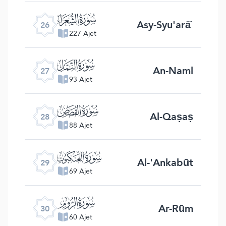
ﮦ
Asy-Syu'arā`
26
227 Ajet
ﮧ
An-Naml
27
93 Ajet
ﮨ
Al-Qaṣaṣ
28
88 Ajet
ﮩ
Al-'Ankabūt
29
69 Ajet
ﮪ
Ar-Rūm
30
60 Ajet