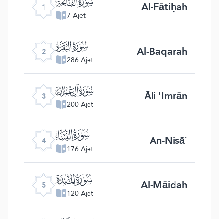
ﮍ
Al-Fātiḥah
1
7 Ajet
ﮎ
Al-Baqarah
2
286 Ajet
ﮏ
Āli 'Imrān
3
200 Ajet
ﮐ
An-Nisā`
4
176 Ajet
ﮑ
Al-Māidah
5
120 Ajet