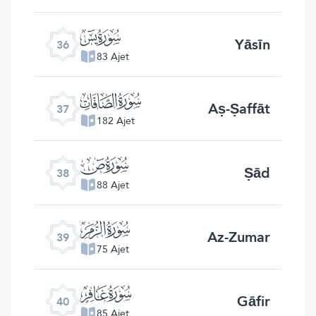
ﮰ
Yāsīn
36
83 Ajet
ﮱ
Aṣ-Ṣaffāt
37
182 Ajet
ﯓ
Ṣād
38
88 Ajet
ﯔ
Az-Zumar
39
75 Ajet
ﯕ
Gāfir
40
85 Ajet