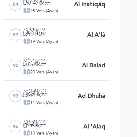
ﰁ
Al Inshiqâq
84
25 Vers (Ayah)
ﰄ
Al A'lâ
87
19 Vers (Ayah)
ﰇ
Al Balad
90
20 Vers (Ayah)
ﰊ
Ad Dhuhâ
93
11 Vers (Ayah)
ﰍ
Al 'Alaq
96
19 Vers (Ayah)