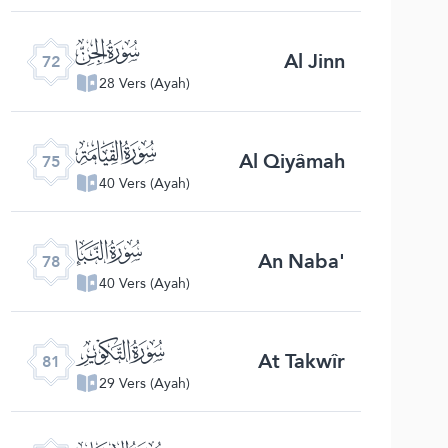
ﯵ
Al Jinn
72
28 Vers (Ayah)
ﯸ
Al Qiyâmah
75
40 Vers (Ayah)
ﯻ
An Naba'
78
40 Vers (Ayah)
ﯾ
At Takwîr
81
29 Vers (Ayah)