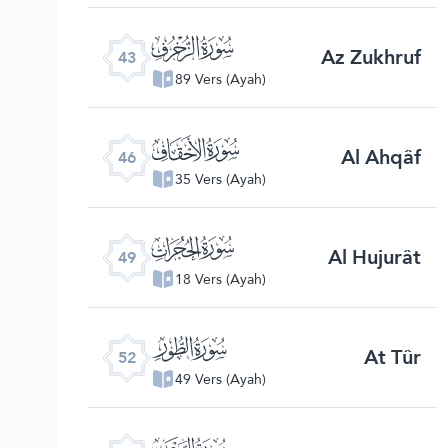
ﯘ
Az Zukhruf
43
89 Vers (Ayah)
ﯛ
Al Ahqâf
46
35 Vers (Ayah)
ﯞ
Al Hujurât
49
18 Vers (Ayah)
ﯡ
At Tûr
52
49 Vers (Ayah)
ﯤ