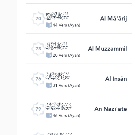
ﯳ
Al Mâ'ârij
70
44 Vers (Ayah)
ﯶ
Al Muzzammil
73
20 Vers (Ayah)
ﯹ
Al Insân
76
31 Vers (Ayah)
ﯼ
An Nazi'âte
79
46 Vers (Ayah)