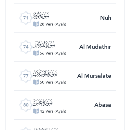
ﯴ
Nûh
71
28 Vers (Ayah)
ﯷ
Al Mudathir
74
56 Vers (Ayah)
ﯺ
Al Mursalâte
77
50 Vers (Ayah)
ﯽ
Abasa
80
42 Vers (Ayah)