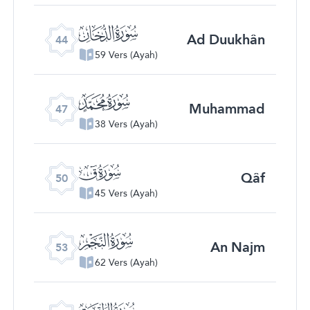
ﯙ
Ad Duukhân
44
59 Vers (Ayah)
ﯜ
Muhammad
47
38 Vers (Ayah)
ﯟ
Qâf
50
45 Vers (Ayah)
ﯢ
An Najm
53
62 Vers (Ayah)
ﯥ