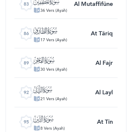
ﰀ
Al Mutaffifûne
83
36 Vers (Ayah)
ﰃ
At Târiq
86
17 Vers (Ayah)
ﰆ
Al Fajr
89
30 Vers (Ayah)
ﰉ
Al Layl
92
21 Vers (Ayah)
ﰌ
At Tîn
95
8 Vers (Ayah)