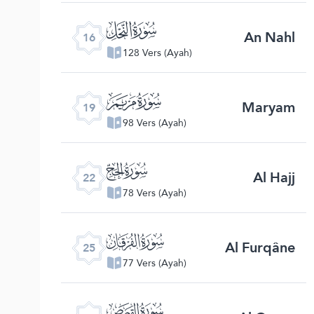
ﮜ
An Nahl
16
128 Vers (Ayah)
ﮟ
Maryam
19
98 Vers (Ayah)
ﮢ
Al Hajj
22
78 Vers (Ayah)
ﮥ
Al Furqâne
25
77 Vers (Ayah)
ﮨ