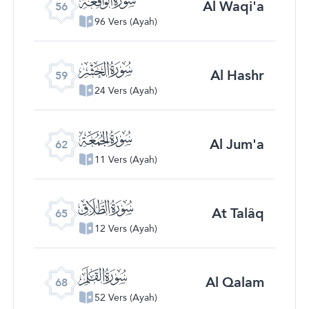
Al Waqi'a
56
96 Vers (Ayah)
ﯨ
Al Hashr
59
24 Vers (Ayah)
ﯫ
Al Jum'a
62
11 Vers (Ayah)
ﯮ
At Talâq
65
12 Vers (Ayah)
ﯱ
Al Qalam
68
52 Vers (Ayah)