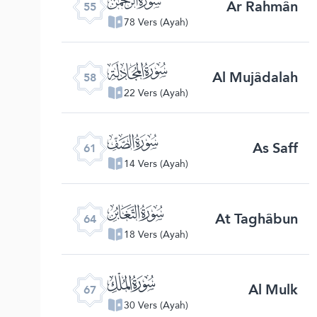
Ar Rahmân
55
78 Vers (Ayah)
ﯧ
Al Mujâdalah
58
22 Vers (Ayah)
ﯪ
As Saff
61
14 Vers (Ayah)
ﯭ
At Taghâbun
64
18 Vers (Ayah)
ﯰ
Al Mulk
67
30 Vers (Ayah)