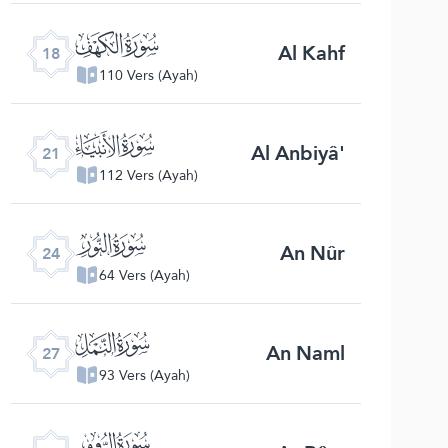
ﮞ
Al Kahf
18
110 Vers (Ayah)
ﮡ
Al Anbiyâ'
21
112 Vers (Ayah)
ﮤ
An Nûr
24
64 Vers (Ayah)
ﮧ
An Naml
27
93 Vers (Ayah)
ﮪ