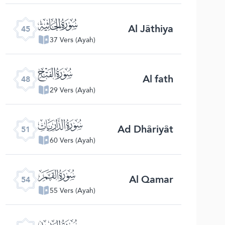
ﯚ
Al Jâthiya
45
37 Vers (Ayah)
ﯝ
Al fath
48
29 Vers (Ayah)
ﯠ
Ad Dhâriyât
51
60 Vers (Ayah)
ﯣ
Al Qamar
54
55 Vers (Ayah)
ﯦ