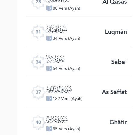
Al Qasas
28
88 Vers (Ayah)
ﮫ
Luqmân
31
34 Vers (Ayah)
ﮮ
Saba'
34
54 Vers (Ayah)
ﮱ
As Sâffât
37
182 Vers (Ayah)
ﯕ
Ghâfir
40
85 Vers (Ayah)