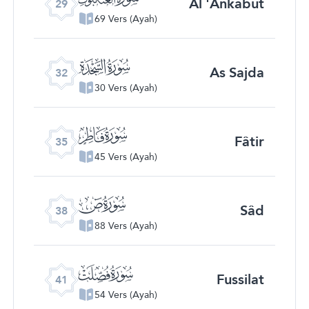
Al 'Ankabût
29
69 Vers (Ayah)
ﮬ
As Sajda
32
30 Vers (Ayah)
ﮯ
Fâtir
35
45 Vers (Ayah)
ﯓ
Sâd
38
88 Vers (Ayah)
ﯖ
Fussilat
41
54 Vers (Ayah)