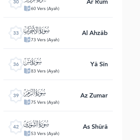
Ar Rûm
30
60 Vers (Ayah)
ﮭ
Al Ahzâb
33
73 Vers (Ayah)
ﮰ
Yâ Sîn
36
83 Vers (Ayah)
ﯔ
Az Zumar
39
75 Vers (Ayah)
ﯗ
As Shûrâ
42
53 Vers (Ayah)