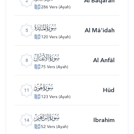
Al Baqarah
2
286 Vers (Ayah)
ﮑ
Al Mâ'idah
5
120 Vers (Ayah)
ﮔ
Al Anfâl
8
75 Vers (Ayah)
ﮗ
Hûd
11
123 Vers (Ayah)
ﮚ
Ibrahim
14
52 Vers (Ayah)