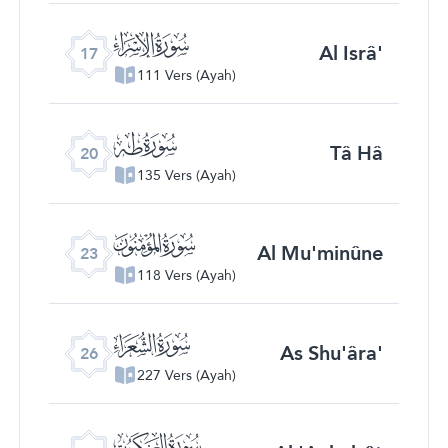
ﮝ
Al Isrâ'
17
111 Vers (Ayah)
ﮠ
Tâ Hâ
20
135 Vers (Ayah)
ﮣ
Al Mu'minûne
23
118 Vers (Ayah)
ﮦ
As Shu'âra'
26
227 Vers (Ayah)
ﮩ