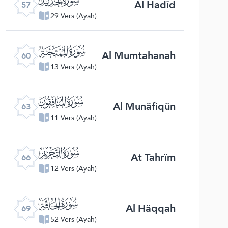
Al Hadîd
57
29 Vers (Ayah)
ﯩ
Al Mumtahanah
60
13 Vers (Ayah)
ﯬ
Al Munâfiqûn
63
11 Vers (Ayah)
ﯯ
At Tahrîm
66
12 Vers (Ayah)
ﯲ
Al Hâqqah
69
52 Vers (Ayah)