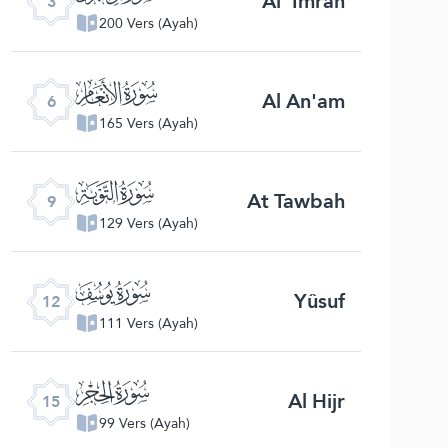
Al 'Imran
3
200 Vers (Ayah)
ﮒ
Al An'am
6
165 Vers (Ayah)
ﮕ
At Tawbah
9
129 Vers (Ayah)
ﮘ
Yûsuf
12
111 Vers (Ayah)
ﮛ
Al Hijr
15
99 Vers (Ayah)