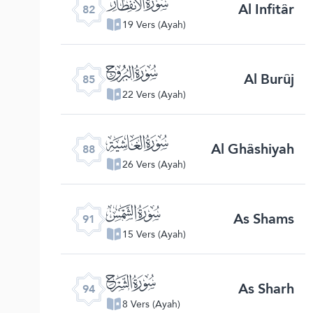
ﯿ
Al Infitâr
82
19 Vers (Ayah)
ﰂ
Al Burûj
85
22 Vers (Ayah)
ﰅ
Al Ghâshiyah
88
26 Vers (Ayah)
ﰈ
As Shams
91
15 Vers (Ayah)
ﰋ
As Sharh
94
8 Vers (Ayah)