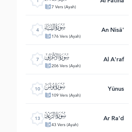
Al Fâtiha
1
7 Vers (Ayah)
ﮐ
An Nisâ'
4
176 Vers (Ayah)
ﮓ
Al A'raf
7
206 Vers (Ayah)
ﮖ
Yûnus
10
109 Vers (Ayah)
ﮙ
Ar Ra'd
13
43 Vers (Ayah)