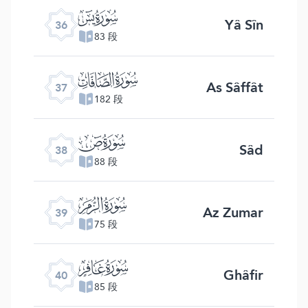
ﮰ
Yâ Sîn
36
83 段
ﮱ
As Sâffât
37
182 段
ﯓ
Sâd
38
88 段
ﯔ
Az Zumar
39
75 段
ﯕ
Ghâfir
40
85 段