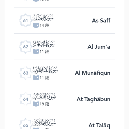
ﯪ
As Saff
61
14 段
ﯫ
Al Jum'a
62
11 段
ﯬ
Al Munâfiqûn
63
11 段
ﯭ
At Taghâbun
64
18 段
ﯮ
At Talâq
65