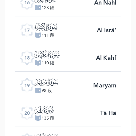
An Nahl
16
128 段
ﮝ
Al Isrâ'
17
111 段
ﮞ
Al Kahf
18
110 段
ﮟ
Maryam
19
98 段
ﮠ
Tâ Hâ
20
135 段