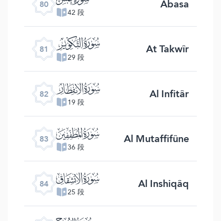
Abasa
80
42 段
ﯾ
At Takwîr
81
29 段
ﯿ
Al Infitâr
82
19 段
ﰀ
Al Mutaffifûne
83
36 段
ﰁ
Al Inshiqâq
84
25 段