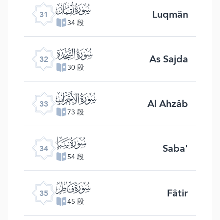
ﮫ
Luqmân
31
34 段
ﮬ
As Sajda
32
30 段
ﮭ
Al Ahzâb
33
73 段
ﮮ
Saba'
34
54 段
ﮯ
Fâtir
35
45 段