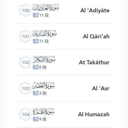
ﰑ
Al 'Adiyâte
100
11 段
ﰒ
Al Qâri'ah
101
11 段
ﰓ
At Takâthur
102
8 段
ﰔ
Al 'Asr
103
3 段
ﰕ
Al Humazah
104
9 段