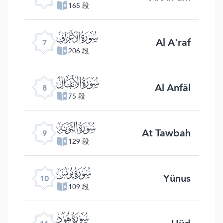
165 段
ﮓ
Al A'raf
7
206 段
ﮔ
Al Anfâl
8
75 段
ﮕ
At Tawbah
9
129 段
ﮖ
Yûnus
10
109 段
ﮗ