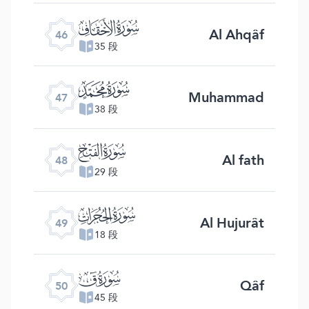
ﯛ
Al Ahqâf
46
35 段
ﯜ
Muhammad
47
38 段
ﯝ
Al fath
48
29 段
ﯞ
Al Hujurât
49
18 段
ﯟ
Qâf
50
45 段