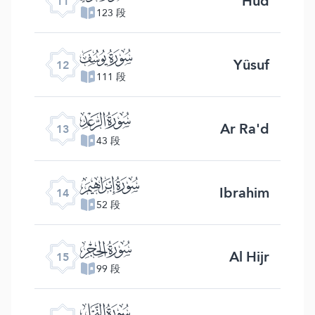
Hûd
11
123 段
ﮘ
Yûsuf
12
111 段
ﮙ
Ar Ra'd
13
43 段
ﮚ
Ibrahim
14
52 段
ﮛ
Al Hijr
15
99 段
ﮜ