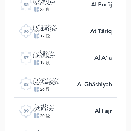
ﰂ
Al Burûj
85
22 段
ﰃ
At Târiq
86
17 段
ﰄ
Al A'lâ
87
19 段
ﰅ
Al Ghâshiyah
88
26 段
ﰆ
Al Fajr
89
30 段