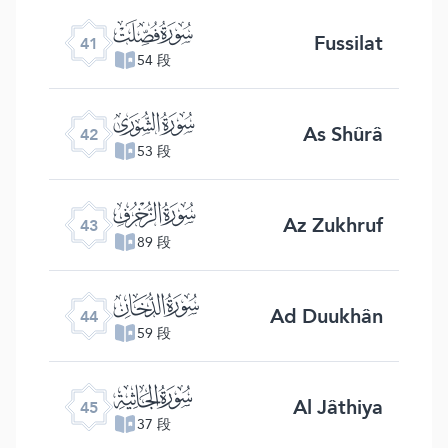
ﯖ
Fussilat
41
54 段
ﯗ
As Shûrâ
42
53 段
ﯘ
Az Zukhruf
43
89 段
ﯙ
Ad Duukhân
44
59 段
ﯚ
Al Jâthiya
45
37 段