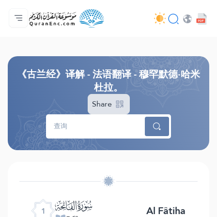
主页
译解目录
Audio
开发者服务 - API
关于此项目
联系我们
语言
Browse Old Version
《古兰经》译解 - 法语翻译 - 穆罕默德·哈米
杜拉。
Share
ﮍ
Al Fâtiha
1