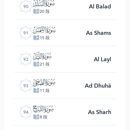
ﰇ
Al Balad
90
20 段
ﰈ
As Shams
91
15 段
ﰉ
Al Layl
92
21 段
ﰊ
Ad Dhuhâ
93
11 段
ﰋ
As Sharh
94
8 段