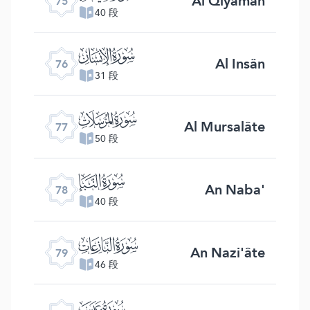
Al Qiyâmah
75
40 段
ﯹ
Al Insân
76
31 段
ﯺ
Al Mursalâte
77
50 段
ﯻ
An Naba'
78
40 段
ﯼ
An Nazi'âte
79
46 段
ﯽ