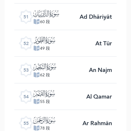
ﯠ
Ad Dhâriyât
51
60 段
ﯡ
At Tûr
52
49 段
ﯢ
An Najm
53
62 段
ﯣ
Al Qamar
54
55 段
ﯤ
Ar Rahmân
55
78 段