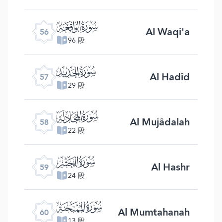
ﯥ
Al Waqi'a
56
96 段
ﯦ
Al Hadîd
57
29 段
ﯧ
Al Mujâdalah
58
22 段
ﯨ
Al Hashr
59
24 段
ﯩ
Al Mumtahanah
60
13 段