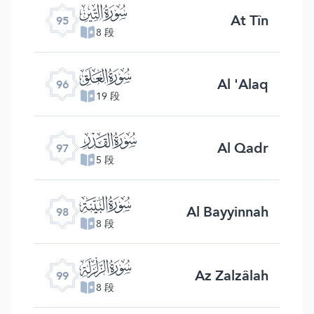
ﰌ
At Tîn
95
8 段
ﰍ
Al 'Alaq
96
19 段
ﰎ
Al Qadr
97
5 段
ﰏ
Al Bayyinnah
98
8 段
ﰐ
Az Zalzâlah
99
8 段