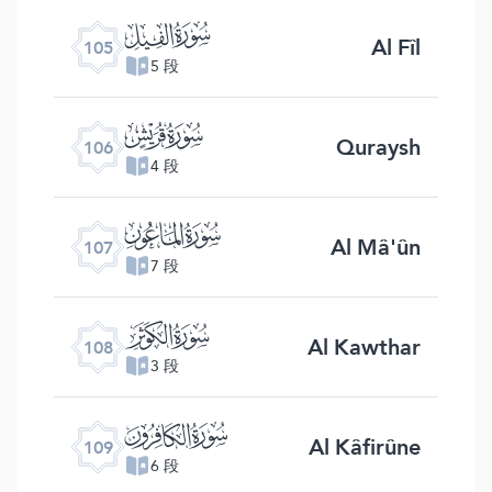
ﰖ
Al Fîl
105
5 段
ﰗ
Quraysh
106
4 段
ﰘ
Al Mâ'ûn
107
7 段
ﰙ
Al Kawthar
108
3 段
ﰚ
Al Kâfirûne
109
6 段