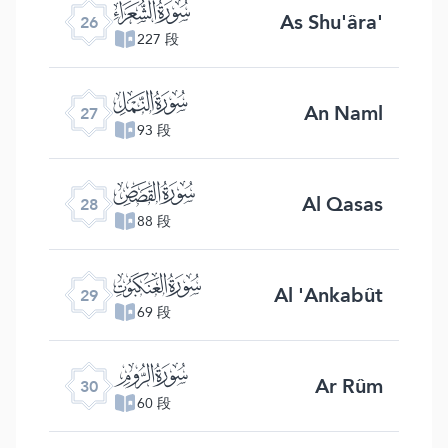
ﮦ
As Shu'âra'
26
227 段
ﮧ
An Naml
27
93 段
ﮨ
Al Qasas
28
88 段
ﮩ
Al 'Ankabût
29
69 段
ﮪ
Ar Rûm
30
60 段