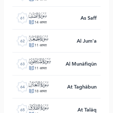
ﯪ
As Saff
61
14 आयत
ﯫ
Al Jum'a
62
11 आयत
ﯬ
Al Munâfiqûn
63
11 आयत
ﯭ
At Taghâbun
64
18 आयत
ﯮ
At Talâq
65