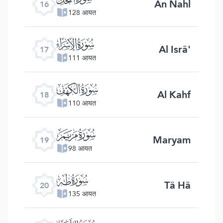
An Nahl
16
128 आयत
ﮝ
Al Isrâ'
17
111 आयत
ﮞ
Al Kahf
18
110 आयत
ﮟ
Maryam
19
98 आयत
ﮠ
Tâ Hâ
20
135 आयत