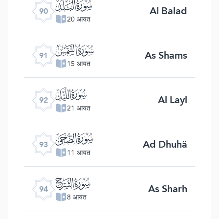
ﰇ
Al Balad
90
20 आयत
ﰈ
As Shams
91
15 आयत
ﰉ
Al Layl
92
21 आयत
ﰊ
Ad Dhuhâ
93
11 आयत
ﰋ
As Sharh
94
8 आयत