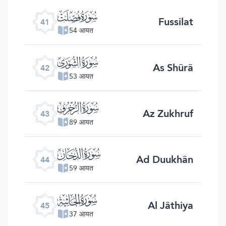
ﯖ
Fussilat
41
54 आयत
ﯗ
As Shûrâ
42
53 आयत
ﯘ
Az Zukhruf
43
89 आयत
ﯙ
Ad Duukhân
44
59 आयत
ﯚ
Al Jâthiya
45
37 आयत