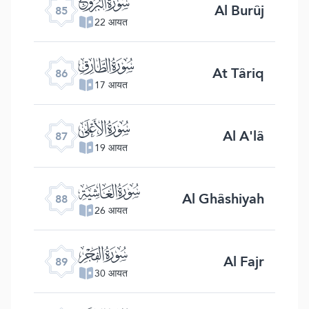
ﰂ
Al Burûj
85
22 आयत
ﰃ
At Târiq
86
17 आयत
ﰄ
Al A'lâ
87
19 आयत
ﰅ
Al Ghâshiyah
88
26 आयत
ﰆ
Al Fajr
89
30 आयत