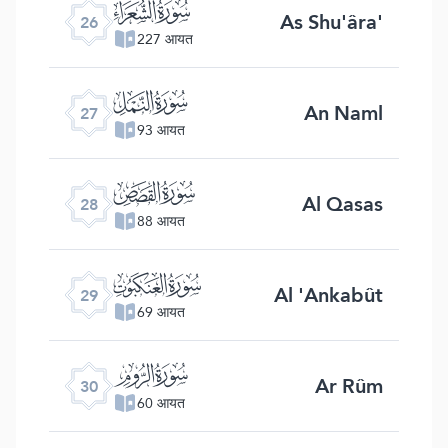
ﮦ
As Shu'âra'
26
227 आयत
ﮧ
An Naml
27
93 आयत
ﮨ
Al Qasas
28
88 आयत
ﮩ
Al 'Ankabût
29
69 आयत
ﮪ
Ar Rûm
30
60 आयत