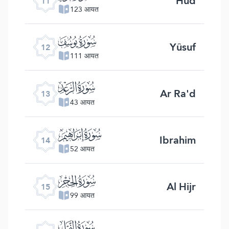
Hûd
11
123 आयत
ﮘ
Yûsuf
12
111 आयत
ﮙ
Ar Ra'd
13
43 आयत
ﮚ
Ibrahim
14
52 आयत
ﮛ
Al Hijr
15
99 आयत
ﮜ