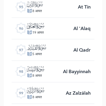
ﰌ
At Tîn
95
8 आयत
ﰍ
Al 'Alaq
96
19 आयत
ﰎ
Al Qadr
97
5 आयत
ﰏ
Al Bayyinnah
98
8 आयत
ﰐ
Az Zalzâlah
99
8 आयत