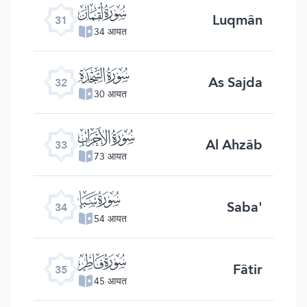
ﮫ
Luqmân
31
34 आयत
ﮬ
As Sajda
32
30 आयत
ﮭ
Al Ahzâb
33
73 आयत
ﮮ
Saba'
34
54 आयत
ﮯ
Fâtir
35
45 आयत