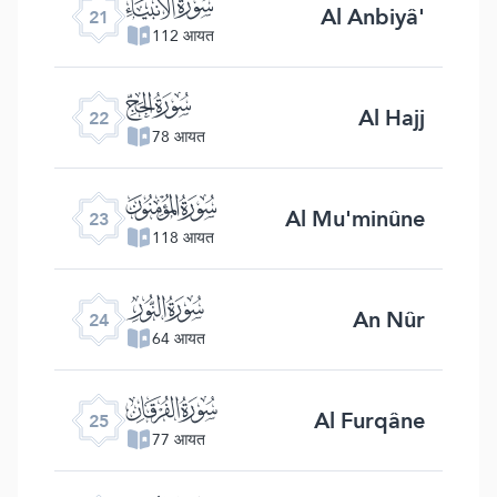
ﮡ
Al Anbiyâ'
21
112 आयत
ﮢ
Al Hajj
22
78 आयत
ﮣ
Al Mu'minûne
23
118 आयत
ﮤ
An Nûr
24
64 आयत
ﮥ
Al Furqâne
25
77 आयत