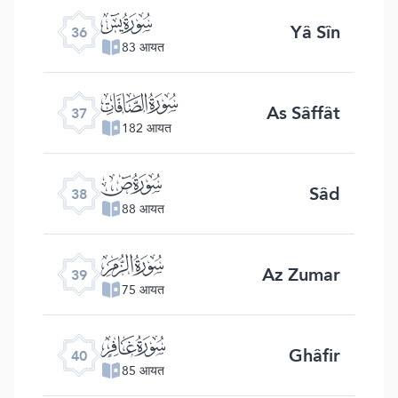
ﮰ
Yâ Sîn
36
83 आयत
ﮱ
As Sâffât
37
182 आयत
ﯓ
Sâd
38
88 आयत
ﯔ
Az Zumar
39
75 आयत
ﯕ
Ghâfir
40
85 आयत