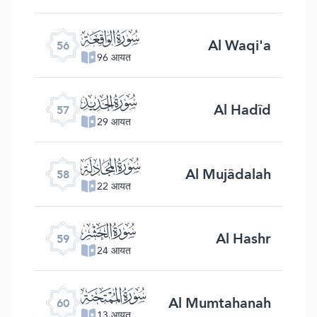
ﯥ
Al Waqi'a
56
96 आयत
ﯦ
Al Hadîd
57
29 आयत
ﯧ
Al Mujâdalah
58
22 आयत
ﯨ
Al Hashr
59
24 आयत
ﯩ
Al Mumtahanah
60
13 आयत