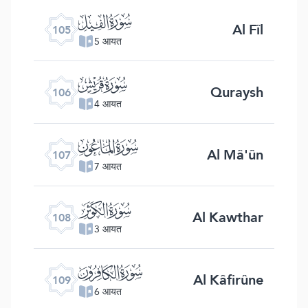
ﰖ
Al Fîl
105
5 आयत
ﰗ
Quraysh
106
4 आयत
ﰘ
Al Mâ'ûn
107
7 आयत
ﰙ
Al Kawthar
108
3 आयत
ﰚ
Al Kâfirûne
109
6 आयत