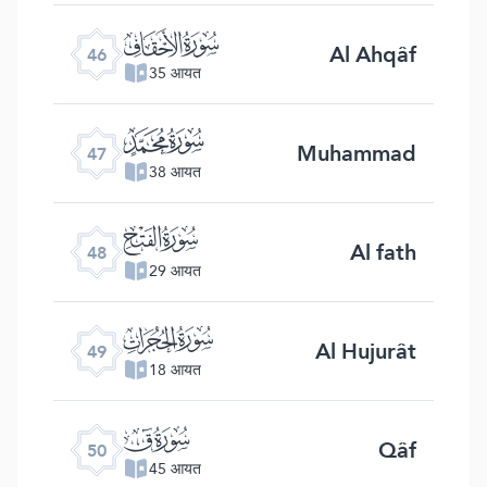
ﯛ
Al Ahqâf
46
35 आयत
ﯜ
Muhammad
47
38 आयत
ﯝ
Al fath
48
29 आयत
ﯞ
Al Hujurât
49
18 आयत
ﯟ
Qâf
50
45 आयत