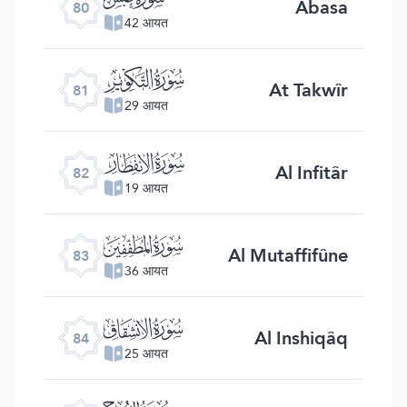
Abasa
80
42 आयत
ﯾ
At Takwîr
81
29 आयत
ﯿ
Al Infitâr
82
19 आयत
ﰀ
Al Mutaffifûne
83
36 आयत
ﰁ
Al Inshiqâq
84
25 आयत