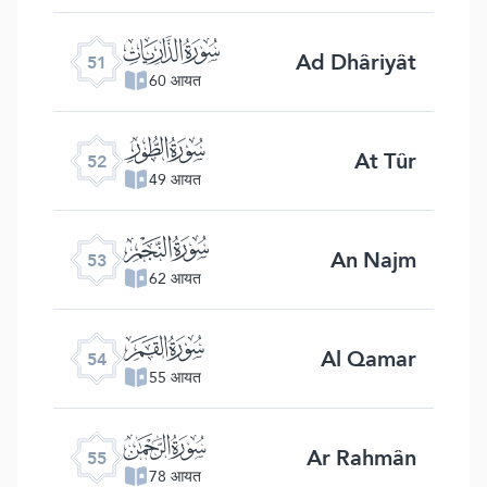
ﯠ
Ad Dhâriyât
51
60 आयत
ﯡ
At Tûr
52
49 आयत
ﯢ
An Najm
53
62 आयत
ﯣ
Al Qamar
54
55 आयत
ﯤ
Ar Rahmân
55
78 आयत