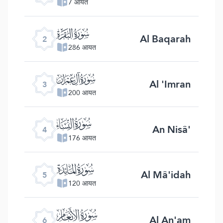
7 आयत
ﮎ
Al Baqarah
2
286 आयत
ﮏ
Al 'Imran
3
200 आयत
ﮐ
An Nisâ'
4
176 आयत
ﮑ
Al Mâ'idah
5
120 आयत
ﮒ
Al An'am
6