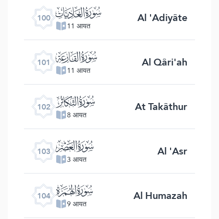
ﰑ
Al 'Adiyâte
100
11 आयत
ﰒ
Al Qâri'ah
101
11 आयत
ﰓ
At Takâthur
102
8 आयत
ﰔ
Al 'Asr
103
3 आयत
ﰕ
Al Humazah
104
9 आयत