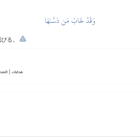
وَقَدۡ خَابَ مَن دَسَّىٰهَا
滅びる。
|
هدايات
النفح