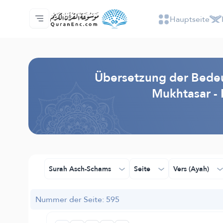
Hauptseite
Hauptseite
Inhaltsverzeichnis der Übersetzungen
Audio
Service der Entwickler - API
Über das Projekt
Kontakt
Sprache
Browse Old Version
Übersetzung der Bedeu
Mukhtasar -
Surah Asch-Schams
Seite
Vers (Ayah)
Nummer der Seite: 595