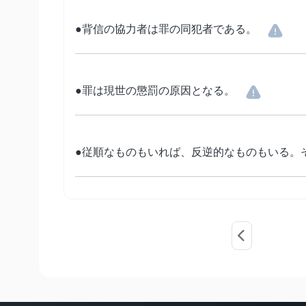
●背信の協力者は罪の同犯者である。
●罪は現世の懲罰の原因となる。
●従順なものもいれば、反逆的なものもいる。