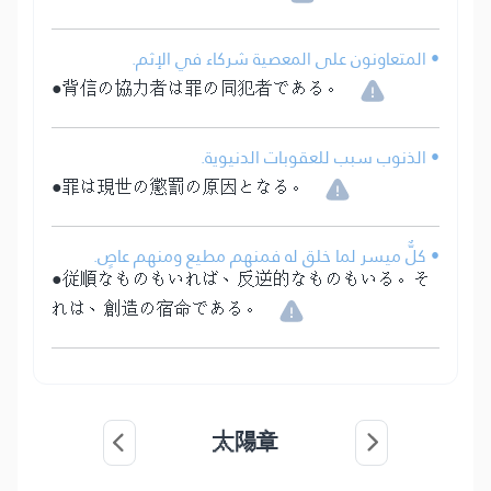
• المتعاونون على المعصية شركاء في الإثم.
●背信の協力者は罪の同犯者である。
• الذنوب سبب للعقوبات الدنيوية.
●罪は現世の懲罰の原因となる。
• كلٌّ ميسر لما خلق له فمنهم مطيع ومنهم عاصٍ.
●従順なものもいれば、反逆的なものもいる。そ
れは、創造の宿命である。
太陽章