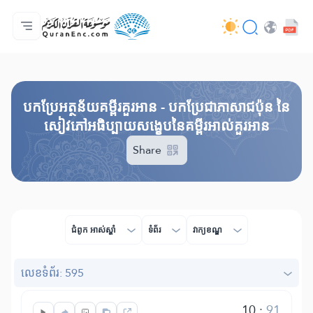
ទំព័រ​ដេីម
មាតិកានៃការបកប្រែ
Audio
សេវាកម្មសម្រាប់អ្នកអភិវឌ្ឍន៍ - API
អំពី​គម្រោង
ទំនាក់ទំងមកកាន់យើងខ្ញុំ
ភាសា
Browse Old Version
បកប្រែអត្ថន័យគម្ពីរគួរអាន - បកប្រែជាភាសាជប៉ុន នៃ
សៀវភៅអធិប្បាយសង្ខេបនៃគម្ពីរអាល់គួរអាន
Share
ជំពូក​ អាស់ស្ហាំ
ទំព័រ
វាក្យខណ្ឌ
លេខ​ទំព័រ: 595
10
:
91