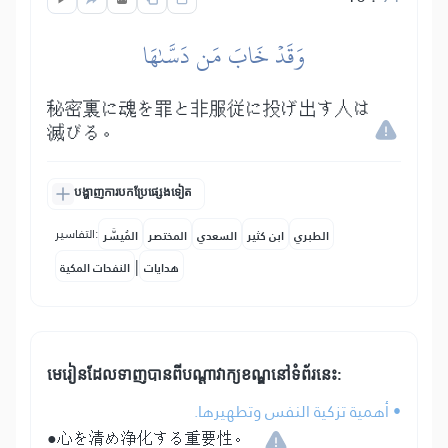
وَقَدۡ خَابَ مَن دَسَّىٰهَا
秘密裏に魂を罪と非服従に投げ出す人は
滅びる。
បង្ហាញការបកប្រែផ្សេងទៀត
التفاسير:
الطبري
ابن كثير
السعدي
المختصر
المُيسَّر
|
هدايات
النفحات المكية
មេរៀនដែលទាញបានពីបណ្តាវាក្យខណ្ឌនៅទំព័រនេះ:
• أهمية تزكية النفس وتطهيرها.
●心を清め浄化する重要性。