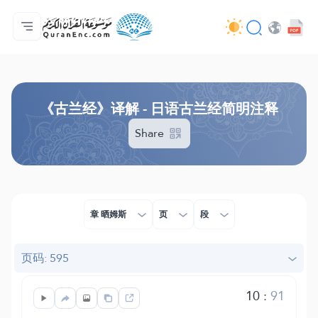
主页
译解目录
Audio
开发者服务 - API
关于此项目
联系我们
语言
Browse Old Version
《古兰经》译解 - 日语古兰经简明注释
Share
章 晒姆斯
页
段
页码: 595
10
:
91