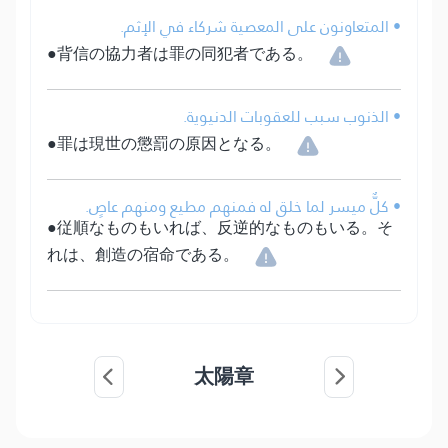
• المتعاونون على المعصية شركاء في الإثم.
●背信の協力者は罪の同犯者である。
• الذنوب سبب للعقوبات الدنيوية.
●罪は現世の懲罰の原因となる。
• كلٌّ ميسر لما خلق له فمنهم مطيع ومنهم عاصٍ.
●従順なものもいれば、反逆的なものもいる。そ
れは、創造の宿命である。
太陽章