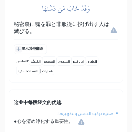
وَقَدۡ خَابَ مَن دَسَّىٰهَا
秘密裏に魂を罪と非服従に投げ出す人は
滅びる。
显示其他翻译
التفاسير:
الطبري
ابن كثير
السعدي
المختصر
المُيسَّر
|
هدايات
النفحات المكية
这业中每段经文的优越:
• أهمية تزكية النفس وتطهيرها.
●心を清め浄化する重要性。