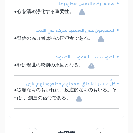
• أهمية تزكية النفس وتطهيرها.
●心を清め浄化する重要性。
• المتعاونون على المعصية شركاء في الإثم.
●背信の協力者は罪の同犯者である。
• الذنوب سبب للعقوبات الدنيوية.
●罪は現世の懲罰の原因となる。
• كلٌّ ميسر لما خلق له فمنهم مطيع ومنهم عاصٍ.
●従順なものもいれば、反逆的なものもいる。そ
れは、創造の宿命である。