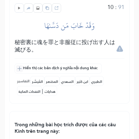
10
:
91
وَقَدۡ خَابَ مَن دَسَّىٰهَا
秘密裏に魂を罪と非服従に投げ出す人は
滅びる。
Hiển thị các bản dịch ý nghĩa nội dung khác
التفاسير:
الطبري
ابن كثير
السعدي
المختصر
المُيسَّر
|
هدايات
النفحات المكية
Trong những bài học trích được của các câu
Kinh trên trang này: