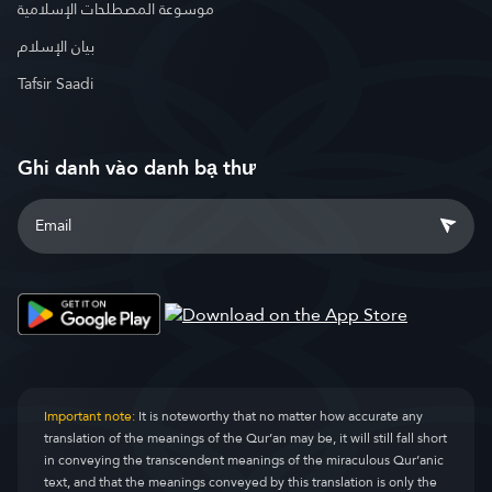
موسوعة المصطلحات الإسلامية
بيان الإسلام
Tafsir Saadi
Ghi danh vào danh bạ thư
Important note:
It is noteworthy that no matter how accurate any
translation of the meanings of the Qur’an may be, it will still fall short
in conveying the transcendent meanings of the miraculous Qur’anic
text, and that the meanings conveyed by this translation is only the