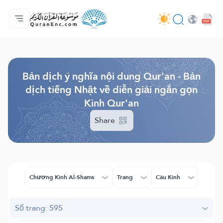
Trang chủ
Mục lục các bản dịch
Audio
Các dịch vụ của nhà phát triển - API
Về dự án
Liên hệ với chúng tôi
Ngôn ngữ
Browse Old Version
Bản dịch ý nghĩa nội dung Qur'an - Bản
dịch tiếng Nhật về diễn giải ngắn gọn
Kinh Qur'an
Share
Chương Kinh Al-Shams
Trang
Câu Kinh
Số trang: 595