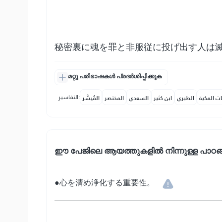
秘密裏に魂を罪と非服従に投げ出す人は
മറ്റു പരിഭാഷകൾ പ്രദർശിപ്പിക്കുക
التفاسير:
ات المكية
الطبري
ابن كثير
السعدي
المختصر
المُيسَّر
ഈ പേജിലെ ആയത്തുകളിൽ നിന്നുള്ള പാഠങ
●心を清め浄化する重要性。