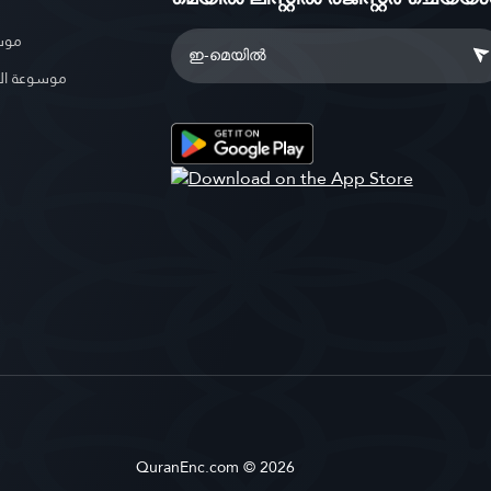
موسو
موسوعة ال
QuranEnc.com © 2026