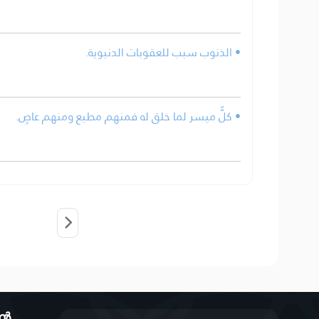
• الذنوب سبب للعقوبات الدنيوية.
• كلٌّ ميسر لما خلق له فمنهم مطيع ومنهم عاصٍ.
ാൻ