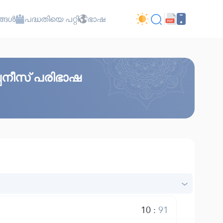
്ങൾ
പദ്ധതിയെ പറ്റി
ഭാഷ
പനീസ് പരിഭാഷ
10
:
91