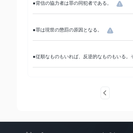
●背信の協力者は罪の同犯者である。
●罪は現世の懲罰の原因となる。
●従順なものもいれば、反逆的なものもいる。