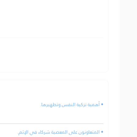
• أهمية تزكية النفس وتطهيرها.
• المتعاونون على المعصية شركاء في الإثم.