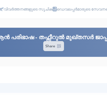
വിവർത്തനങ്ങളുടെ സൂചിക
ഡെവലപ്പർമാരുടെ സേവനങ
ആൻ പരിഭാഷ - തഫ്സീറുൽ മുഖ്തസർ ജാപ്
Share