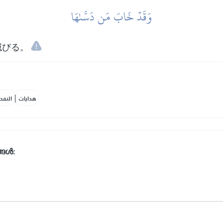
وَقَدۡ خَابَ مَن دَسَّىٰهَا
滅びる。
|
هدايات
النفح
്ങൾ: