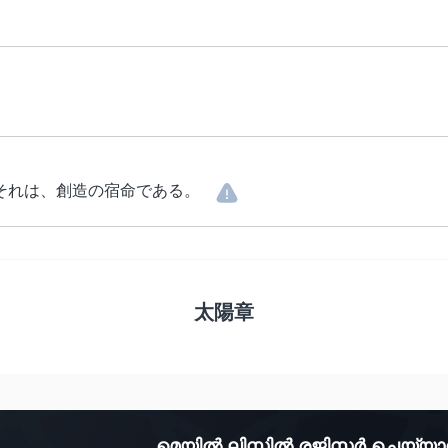
それは、創造の宿命である。
太陽章
മെയിൽ ലിസ്റ്റിൽ രജിസ്റ്റർ ചെയ്യ