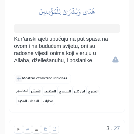
هُدٗى وَبُشۡرَىٰ لِلۡمُؤۡمِنِينَ
Kur’anski ajeti upućuju na put spasa na
ovom i na budućem svijetu, oni su
radosne vijesti onima koji vjeruju u
Allaha, džellešanuhu, i poslanike.
Mostrar otras traducciones
التفاسير:
الطبري
ابن كثير
السعدي
المختصر
المُيسَّر
|
هدايات
النفحات المكية
3
:
27