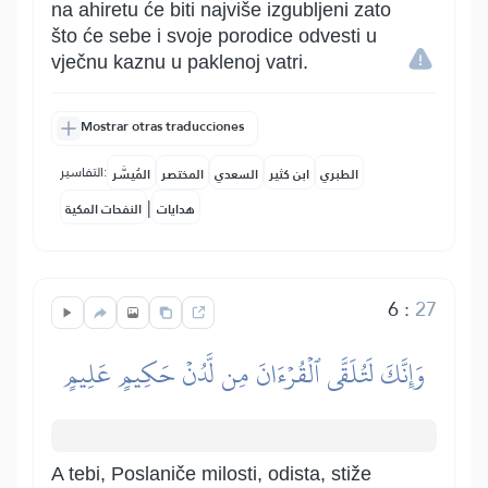
na ahiretu će biti najviše izgubljeni zato
što će sebe i svoje porodice odvesti u
vječnu kaznu u paklenoj vatri.
Mostrar otras traducciones
التفاسير:
الطبري
ابن كثير
السعدي
المختصر
المُيسَّر
|
هدايات
النفحات المكية
6
:
27
وَإِنَّكَ لَتُلَقَّى ٱلۡقُرۡءَانَ مِن لَّدُنۡ حَكِيمٍ عَلِيمٍ
A tebi, Poslaniče milosti, odista, stiže