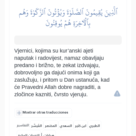
ٱلَّذِينَ يُقِيمُونَ ٱلصَّلَوٰةَ وَيُؤۡتُونَ ٱلزَّكَوٰةَ وَهُم
بِٱلۡأٓخِرَةِ هُمۡ يُوقِنُونَ
Vjernici, kojima su kur’anski ajeti
naputak i radovijest, namaz obavljaju
predano i brižno, te zekat izdvajaju,
dobrovoljno ga dajući onima koji ga
zaslužuju, i pritom u Dan ustanuća, kad
će Pravedni Allah dobre nagraditi, a
zločince kazniti, čvrsto vjeruju.
Mostrar otras traducciones
التفاسير:
الطبري
ابن كثير
السعدي
المختصر
المُيسَّر
|
هدايات
النفحات المكية