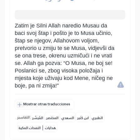
Zatim je Silni Allah naredio Musau da
baci svoj štap i pošto je to Musa učinio,
štap se njegov, Allahovom voljom,
pretvorio u zmiju te se Musa, vidjevši da
se ona trese, okrenu uzmičući i ne vrati
se. Allah ga pozva: “O Musa, ne boj se!
Poslanici se, zbog visoka položaja i
mjesta koje uživaju kod Mene, ničeg ne
boje, pa ni zmija!”
Mostrar otras traducciones
التفاسير:
الطبري
ابن كثير
السعدي
المختصر
المُيسَّر
|
هدايات
النفحات المكية