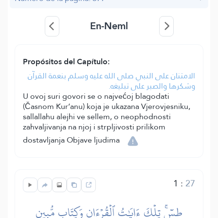
En-Neml
Propósitos del Capítulo:
الامتنان على النبي صلى الله عليه وسلم بنعمة القرآن
وشكرها والصبر على تبليغه.
U ovoj suri govori se o najvećoj blagodati
(Časnom Kur’anu) koja je ukazana Vjerovjesniku,
sallallahu alejhi ve sellem, o neophodnosti
zahvaljivanja na njoj i strpljivosti prilikom
dostavljanja Objave ljudima
1
:
27
طسٓۚ تِلۡكَ ءَايَٰتُ ٱلۡقُرۡءَانِ وَكِتَابٖ مُّبِينٍ