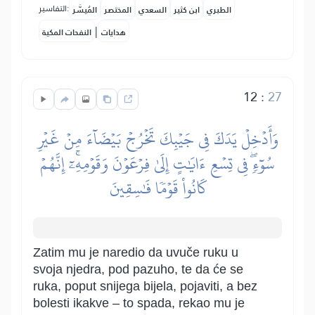
التفاسير:
الطبري
ابن كثير
السعدي
المختصر
المُيسَّر
|
هدايات
النفحات المكية
12
:
27
وَأَدۡخِلۡ يَدَكَ فِي جَيۡبِكَ تَخۡرُجۡ بَيۡضَآءَ مِنۡ غَيۡرِ
سُوٓءٖۖ فِي تِسۡعِ ءَايَٰتٍ إِلَىٰ فِرۡعَوۡنَ وَقَوۡمِهِۦٓۚ إِنَّهُمۡ
كَانُواْ قَوۡمٗا فَٰسِقِينَ
Zatim mu je naredio da uvuče ruku u
svoja njedra, pod pazuho, te da će se
ruka, poput snijega bijela, pojaviti, a bez
bolesti ikakve – to spada, rekao mu je