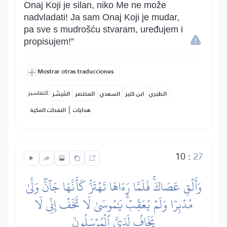
Onaj Koji je silan, niko Me ne može
nadvladati! Ja sam Onaj Koji je mudar,
pa sve s mudrošću stvaram, uređujem i
propisujem!”
Mostrar otras traducciones
التفاسير:
الطبري
ابن كثير
السعدي
المختصر
المُيسَّر
|
هدايات
النفحات المكية
10
:
27
وَأَلۡقِ عَصَاكَۚ فَلَمَّا رَءَاهَا تَهۡتَزُّ كَأَنَّهَا جَآنّٞ وَلَّىٰ
مُدۡبِرٗا وَلَمۡ يُعَقِّبۡۚ يَٰمُوسَىٰ لَا تَخَفۡ إِنِّي لَا
يَخَافُ لَدَيَّ ٱلۡمُرۡسَلُونَ