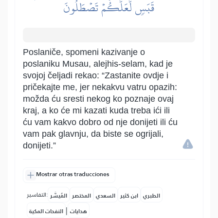
قَبَسٖ لَّعَلَّكُمۡ تَصۡطَلُونَ
Poslaniče, spomeni kazivanje o
poslaniku Musau, alejhis-selam, kad je
svojoj čeljadi rekao: “Zastanite ovdje i
pričekajte me, jer nekakvu vatru opazih:
možda ću sresti nekog ko poznaje ovaj
kraj, a ko će mi kazati kuda treba ići ili
ću vam kakvo dobro od nje donijeti ili ću
vam pak glavnju, da biste se ogrijali,
donijeti.”
Mostrar otras traducciones
التفاسير:
الطبري
ابن كثير
السعدي
المختصر
المُيسَّر
|
هدايات
النفحات المكية