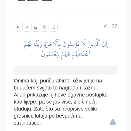
4
:
27
إِنَّ ٱلَّذِينَ لَا يُؤۡمِنُونَ بِٱلۡأٓخِرَةِ زَيَّنَّا لَهُمۡ
أَعۡمَٰلَهُمۡ فَهُمۡ يَعۡمَهُونَ
Onima koji poriču ahiret i oživljenje na
budućem svijetu te nagradu i kaznu,
Allah prikazuje njihove ogavne postupke
kao lijepe, pa se još više, zlo čineći,
otuđuju. Zato što su neopisivo veliki
grešnici, lutaju po bespućima
stranputice.