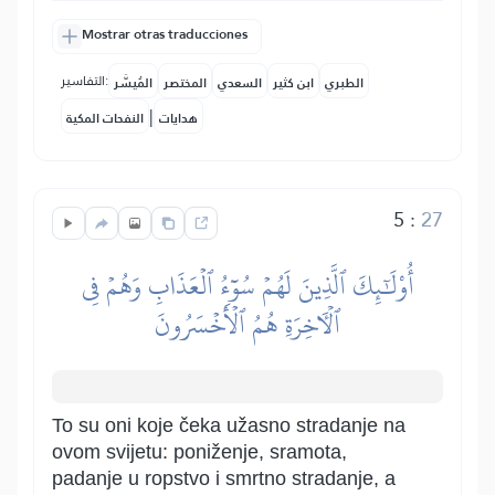
Mostrar otras traducciones
التفاسير:
الطبري
ابن كثير
السعدي
المختصر
المُيسَّر
|
هدايات
النفحات المكية
5
:
27
أُوْلَٰٓئِكَ ٱلَّذِينَ لَهُمۡ سُوٓءُ ٱلۡعَذَابِ وَهُمۡ فِي
ٱلۡأٓخِرَةِ هُمُ ٱلۡأَخۡسَرُونَ
To su oni koje čeka užasno stradanje na
ovom svijetu: poniženje, sramota,
padanje u ropstvo i smrtno stradanje, a