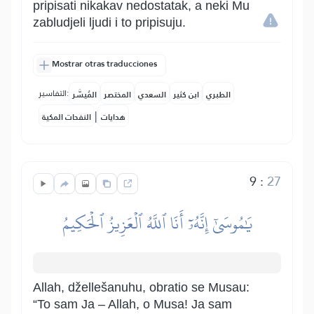
pripisati nikakav nedostatak, a neki Mu
zabludjeli ljudi i to pripisuju.
Mostrar otras traducciones
التفاسير:
الطبري
ابن كثير
السعدي
المختصر
المُيسَّر
|
هدايات
النفحات المكية
9
:
27
يَٰمُوسَىٰٓ إِنَّهُۥٓ أَنَا ٱللَّهُ ٱلۡعَزِيزُ ٱلۡحَكِيمُ
Allah, džellešanuhu, obratio se Musau:
“To sam Ja – Allah, o Musa! Ja sam