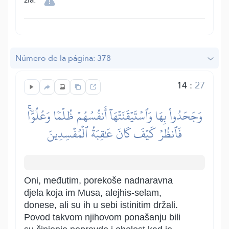
Número de la página: 378
14
:
27
وَجَحَدُواْ بِهَا وَٱسۡتَيۡقَنَتۡهَآ أَنفُسُهُمۡ ظُلۡمٗا وَعُلُوّٗاۚ
فَٱنظُرۡ كَيۡفَ كَانَ عَٰقِبَةُ ٱلۡمُفۡسِدِينَ
Oni, međutim, porekoše nadnaravna
djela koja im Musa, alejhis-selam,
donese, ali su ih u sebi istinitim držali.
Povod takvom njihovom ponašanju bili