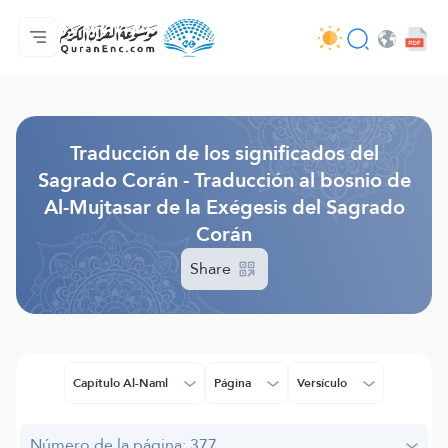
Página principal
Índice de traducciones
Audio
Servicios de desarrolladores - API
Sobre el proyecto
Contáctanos
Idioma
Browse Old Version
Traducción de los significados del
Sagrado Corán - Traducción al bosnio de
Al-Mujtasar de la Exégesis del Sagrado
Corán
Share
Capítulo Al-Naml
Página
Versículo
Número de la página: 377