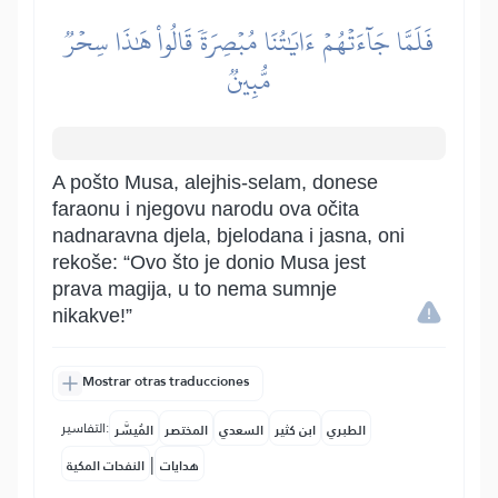
فَلَمَّا جَآءَتۡهُمۡ ءَايَٰتُنَا مُبۡصِرَةٗ قَالُواْ هَٰذَا سِحۡرٞ
مُّبِينٞ
A pošto Musa, alejhis-selam, donese
faraonu i njegovu narodu ova očita
nadnaravna djela, bjelodana i jasna, oni
rekoše: “Ovo što je donio Musa jest
prava magija, u to nema sumnje
nikakve!”
Mostrar otras traducciones
التفاسير:
الطبري
ابن كثير
السعدي
المختصر
المُيسَّر
|
هدايات
النفحات المكية