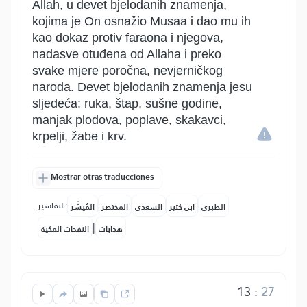
Allah, u devet bjelodanih znamenja,
kojima je On osnažio Musaa i dao mu ih
kao dokaz protiv faraona i njegova,
nadasve otuđena od Allaha i preko
svake mjere poročna, nevjerničkog
naroda. Devet bjelodanih znamenja jesu
sljedeća: ruka, štap, sušne godine,
manjak plodova, poplave, skakavci,
krpelji, žabe i krv.
Mostrar otras traducciones
التفاسير:
الطبري
ابن كثير
السعدي
المختصر
المُيسَّر
|
هدايات
النفحات المكية
13
:
27