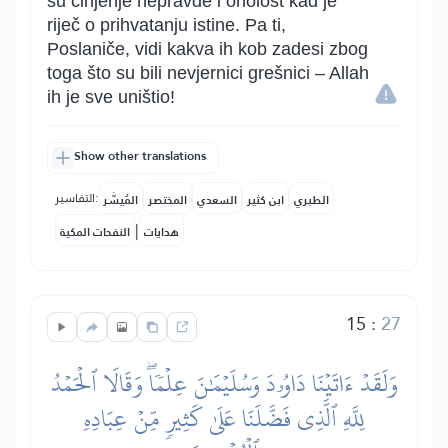
su činjenje nepravde i oholost kad je
riječ o prihvatanju istine. Pa ti,
Poslaniče, vidi kakva ih kob zadesi zbog
toga što su bili nevjernici grešnici – Allah
ih je sve uništio!
Show other translations
التفاسير:
الطبري
ابن كثير
السعدي
المختصر
المُيسَّر
|
هدايات
النفحات المكية
15
:
27
وَلَقَدۡ ءَاتَيۡنَا دَاوُۥدَ وَسُلَيۡمَٰنَ عِلۡمٗاۖ وَقَالَا ٱلۡحَمۡدُ
لِلَّهِ ٱلَّذِي فَضَّلَنَا عَلَىٰ كَثِيرٖ مِّنۡ عِبَادِهِ