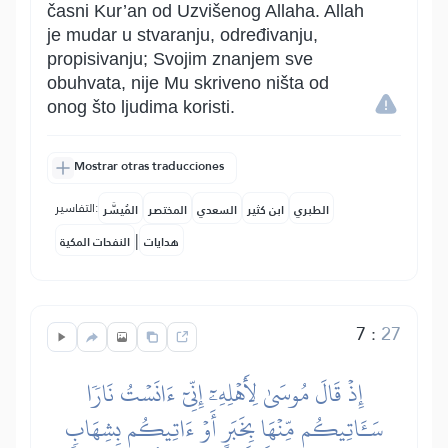
časni Kur’an od Uzvišenog Allaha. Allah
je mudar u stvaranju, određivanju,
propisivanju; Svojim znanjem sve
obuhvata, nije Mu skriveno ništa od
onog što ljudima koristi.
Mostrar otras traducciones
التفاسير:
الطبري
ابن كثير
السعدي
المختصر
المُيسَّر
|
هدايات
النفحات المكية
7
:
27
إِذۡ قَالَ مُوسَىٰ لِأَهۡلِهِۦٓ إِنِّيٓ ءَانَسۡتُ نَارٗا
سَـَٔاتِيكُم مِّنۡهَا بِخَبَرٍ أَوۡ ءَاتِيكُم بِشِهَابٖ