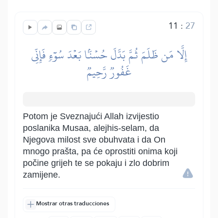
11
:
27
إِلَّا مَن ظَلَمَ ثُمَّ بَدَّلَ حُسۡنَۢا بَعۡدَ سُوٓءٖ فَإِنِّي
غَفُورٞ رَّحِيمٞ
Potom je Sveznajući Allah izvijestio
poslanika Musaa, alejhis-selam, da
Njegova milost sve obuhvata i da On
mnogo prašta, pa će oprostiti onima koji
počine grijeh te se pokaju i zlo dobrim
zamijene.
Mostrar otras traducciones