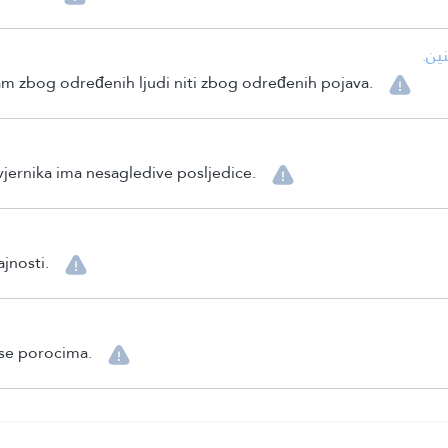
• ن
am zbog određenih ljudi niti zbog određenih pojava.
 vjernika ima nesagledive posljedice.
ajnosti.
 se porocima.