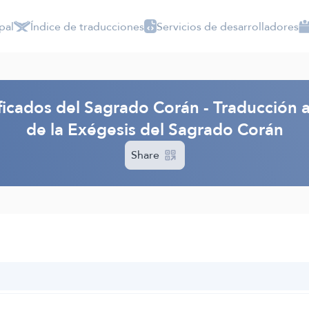
pal
Índice de traducciones
Servicios de desarrolladores
ficados del Sagrado Corán - Traducción 
de la Exégesis del Sagrado Corán
Share