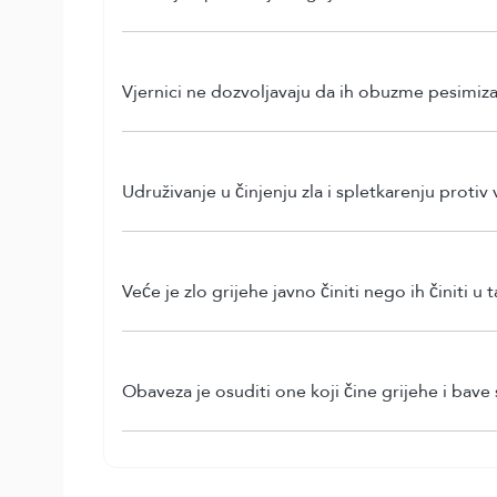
Vjernici ne dozvoljavaju da ih obuzme pesimiz
Udruživanje u činjenju zla i spletkarenju protiv
Veće je zlo grijehe javno činiti nego ih činiti u t
Obaveza je osuditi one koji čine grijehe i bave