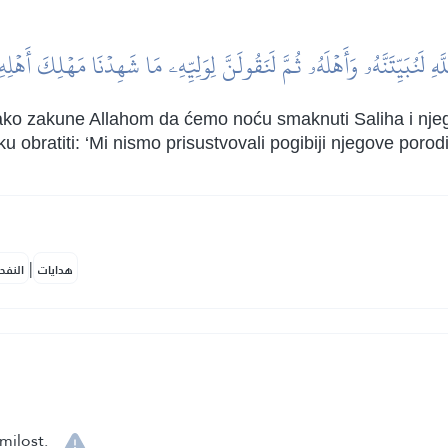
َّهِ لَنُبَيِّتَنَّهُۥ وَأَهۡلَهُۥ ثُمَّ لَنَقُولَنَّ لِوَلِيِّهِۦ مَا شَهِدۡنَا مَهۡلِكَ أَهۡل
ako zakune Allahom da ćemo noću smaknuti Saliha i nje
obratiti: ‘Mi nismo prisustvovali pogibiji njegove porodi
|
هدايات
النفح
milost.