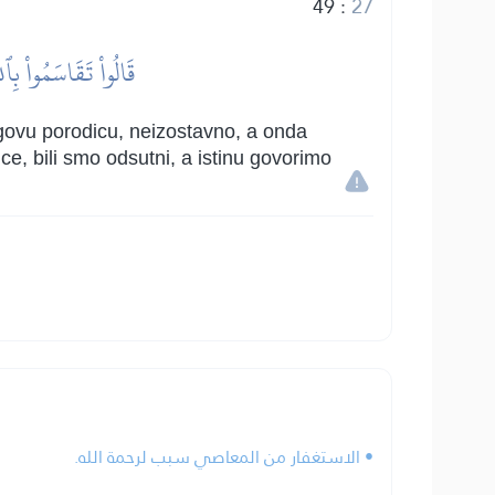
49
:
27
قَالُواْ تَقَاسَمُواْ بِٱلل
govu porodicu, neizostavno, a onda
ce, bili smo odsutni, a istinu govorimo
• الاستغفار من المعاصي سبب لرحمة الله.