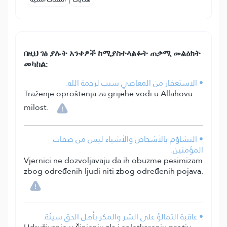
በዚህ ገፅ ያሉት አንቀፆች ከሚያስተላልፉት ጠቃሚ መልዕክት
መካከል:
• الاستغفار من المعاصي سبب لرحمة الله.
Traženje oproštenja za grijehe vodi u Allahovu
milost.
• التشاؤم بالأشخاص والأشياء ليس من صفات
المؤمنين.
Vjernici ne dozvoljavaju da ih obuzme pesimizam
zbog određenih ljudi niti zbog određenih pojava.
• عاقبة التمالؤ على الشر والمكر بأهل الحق سيئة.