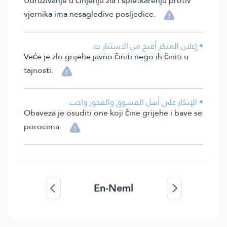
Udruživanje u činjenju zla i spletkarenju protiv
vjernika ima nesagledive posljedice.
• إعلان المنكر أقبح من الاستتار به.
Veće je zlo grijehe javno činiti nego ih činiti u
tajnosti.
• الإنكار على أهل الفسوق والفجور واجب.
Obaveza je osuditi one koji čine grijehe i bave se
porocima.
En-Neml