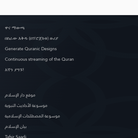
ዋና ማውጫ
በስራው እቅዱ (በፕሮጀክቱ) ዙሪያ
Generate Quranic Designs
Continuous streaming of the Quran
እኛን ያግኙ!
موقع دار الإسلام
موسوعة الأحاديث النبوية
موسوعة المصطلحات الإسلامية
بيان الإسلام
Tafsir Saadi