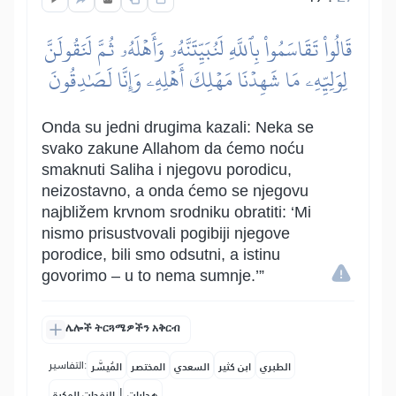
قَالُواْ تَقَاسَمُواْ بِٱللَّهِ لَنُبَيِّتَنَّهُۥ وَأَهۡلَهُۥ ثُمَّ لَنَقُولَنَّ
لِوَلِيِّهِۦ مَا شَهِدۡنَا مَهۡلِكَ أَهۡلِهِۦ وَإِنَّا لَصَٰدِقُونَ
Onda su jedni drugima kazali: Neka se
svako zakune Allahom da ćemo noću
smaknuti Saliha i njegovu porodicu,
neizostavno, a onda ćemo se njegovu
najbližem krvnom srodniku obratiti: ‘Mi
nismo prisustvovali pogibiji njegove
porodice, bili smo odsutni, a istinu
govorimo – u to nema sumnje.’”
ሌሎች ትርጓሜዎችን አቅርብ
التفاسير:
الطبري
ابن كثير
السعدي
المختصر
المُيسَّر
|
هدايات
النفحات المكية