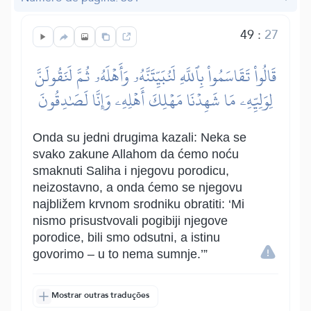
49
:
27
قَالُواْ تَقَاسَمُواْ بِٱللَّهِ لَنُبَيِّتَنَّهُۥ وَأَهۡلَهُۥ ثُمَّ لَنَقُولَنَّ
لِوَلِيِّهِۦ مَا شَهِدۡنَا مَهۡلِكَ أَهۡلِهِۦ وَإِنَّا لَصَٰدِقُونَ
Onda su jedni drugima kazali: Neka se
svako zakune Allahom da ćemo noću
smaknuti Saliha i njegovu porodicu,
neizostavno, a onda ćemo se njegovu
najbližem krvnom srodniku obratiti: ‘Mi
nismo prisustvovali pogibiji njegove
porodice, bili smo odsutni, a istinu
govorimo – u to nema sumnje.’”
Mostrar outras traduções