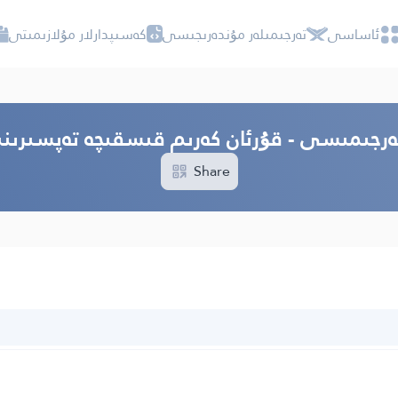
ئاساسى
تەرجىمىلەر مۇندەرىجىسى
كەسىپدارلار مۇلازىمىتى
 تەرجىمىسى - قۇرئان كەرىم قىسقىچە تەپسىرى
Share