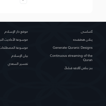
ئاساسى
موقع دار الإسلام
پىلان ھەققىدە
موسوعة الأحاديث النب
Generate Quranic Designs
موسوعة المصطلحات ا
Continuous streaming of the
بيان الإسلام
Quran
تفسير السعدي
بىز بىلەن ئالاقە قىلىڭ