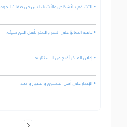
• التشاؤم بالأشخاص والأشياء ليس من صفات المؤمن
• عاقبة التمالؤ على الشر والمكر بأهل الحق سيئة.
• إعلان المنكر أقبح من الاستتار به.
• الإنكار على أهل الفسوق والفجور واجب.