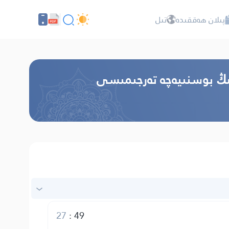
پىلان ھەققىدە
تىل
نىڭ بوسنىيەچە تەرجىمىسى
27
:
49