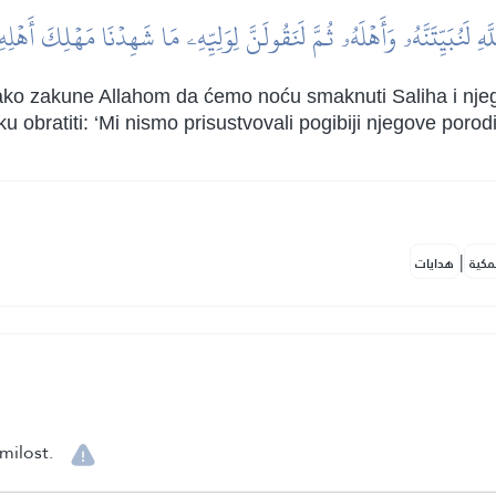
َّهِ لَنُبَيِّتَنَّهُۥ وَأَهۡلَهُۥ ثُمَّ لَنَقُولَنَّ لِوَلِيِّهِۦ مَا شَهِدۡنَا مَهۡلِكَ أَهۡل
ako zakune Allahom da ćemo noću smaknuti Saliha i nje
obratiti: ‘Mi nismo prisustvovali pogibiji njegove porodi
|
مكية
هدايات
milost.