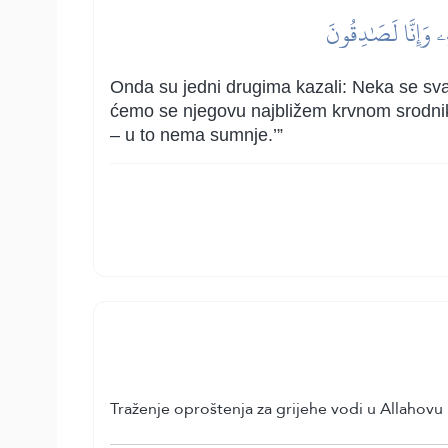
ِهِۦ وَإِنَّا لَصَٰدِقُونَ
Onda su jedni drugima kazali: Neka se sv
ćemo se njegovu najbližem krvnom srodniku 
– u to nema sumnje.’”
Traženje oproštenja za grijehe vodi u Allahovu 