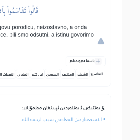
قَالُواْ تَقَاسَمُواْ بِٱلل
govu porodicu, neizostavno, a onda
ce, bili smo odsutni, a istinu govorimo
باشقا تەرجىمىلەر
التفاسير:
المُيسَّر
المختصر
السعدي
ابن كثير
الطبري
النفحات ال
بۇ بەتتىكى ئايەتلەردىن ئېلىنغان مەزمۇنلار:
• الاستغفار من المعاصي سبب لرحمة الله.