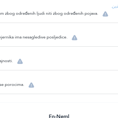
ين.
am zbog određenih ljudi niti zbog određenih pojava.
 vjernika ima nesagledive posljedice.
ajnosti.
 se porocima.
En-Neml