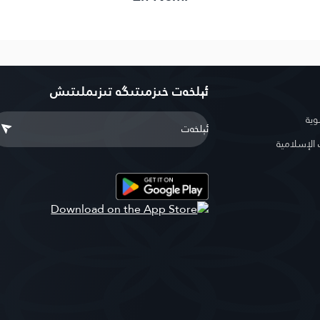
ئېلخەت خىزمىتىگە تىزىملىتىش
وية
لإسلامية