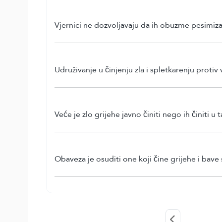
Vjernici ne dozvoljavaju da ih obuzme pesimiz
Udruživanje u činjenju zla i spletkarenju protiv
Veće je zlo grijehe javno činiti nego ih činiti u t
Obaveza je osuditi one koji čine grijehe i bave