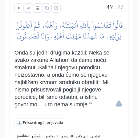
49
:
27
قَالُواْ تَقَاسَمُواْ بِٱللَّهِ لَنُبَيِّتَنَّهُۥ وَأَهۡلَهُۥ ثُمَّ لَنَقُولَنَّ
لِوَلِيِّهِۦ مَا شَهِدۡنَا مَهۡلِكَ أَهۡلِهِۦ وَإِنَّا لَصَٰدِقُونَ
Onda su jedni drugima kazali: Neka se
svako zakune Allahom da ćemo noću
smaknuti Saliha i njegovu porodicu,
neizostavno, a onda ćemo se njegovu
najbližem krvnom srodniku obratiti: ‘Mi
nismo prisustvovali pogibiji njegove
porodice, bili smo odsutni, a istinu
govorimo – u to nema sumnje.’”
Prikaz drugih prijevoda
التفاسير:
الطبري
ابن كثير
السعدي
المختصر
المُيسَّر