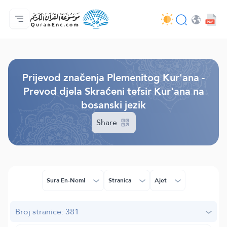
Početna stranica
Sadržaj prijevodā
Audio
Usluge programera - API
O projektu
Kontaktiraj nas
Jezik
Browse Old Version
Prijevod značenja Plemenitog Kur'ana -
Prevod djela Skraćeni tefsir Kur'ana na
bosanski jezik
Share
Sura En-Neml
Stranica
Ajet
Broj stranice: 381