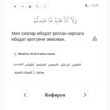
4
:
109
وَلَآ أَنَا۠ عَابِدٞ مَّا عَبَدتُّمۡ
Мен сизлар ибодат қилган нарсага
ибодат қилгувчи эмасман.
Mostrar otras traducciones
التفاسير:
الطبري
ابن كثير
السعدي
المختصر
المُيسَّر
|
هدايات
النفحات المكية
Кофирун