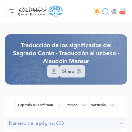
Página principal
Índice de traducciones
Audio
Servicios de desarrolladores - API
Sobre el proyecto
Contáctanos
Idioma
Browse Old Version
Traducción de los significados del
Sagrado Corán - Traducción al uzbeko -
Alauddin Mansur
Share
Capítulo Al-Kaafiroon
Página
Versículo
Número de la página: 603