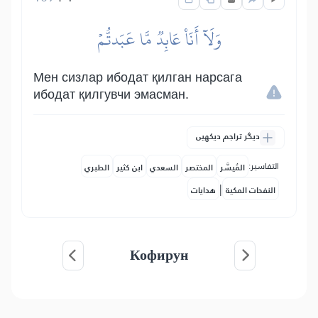
وَلَآ أَنَا۠ عَابِدٞ مَّا عَبَدتُّمۡ
Мен сизлар ибодат қилган нарсага
ибодат қилгувчи эмасман.
دیگر تراجم دیکھیں
التفاسير:
المُيسَّر
المختصر
السعدي
ابن كثير
الطبري
|
النفحات المكية
هدايات
Кофирун