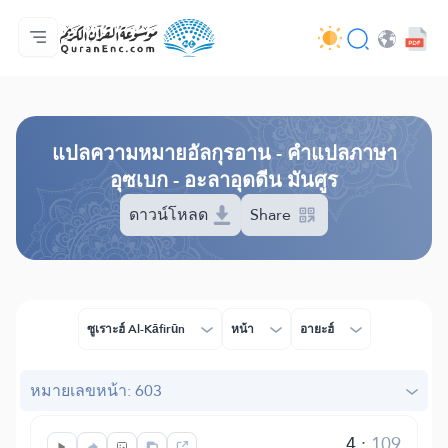
หน้าหลัก
สารบัญ​คำแปล
Audio
บริการสำหรับนักพัฒนา - API
เกี่ยวกับโครงการ
ติดต่อเรา
ภาษา
Browse Old Version
แปล​ความหมาย​อัลกุรอาน​ - คำแปลภาษา
อุซเบก - อะลาอุดดีน มันศูร
ดาวน์โหลด
Share
ซูเราะฮ์ Al-Kāfirūn
หน้า
อายะฮ์
หมายเลขหน้า: 603
4
:
109