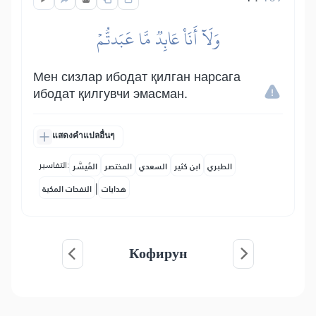
وَلَآ أَنَا۠ عَابِدٞ مَّا عَبَدتُّمۡ
Мен сизлар ибодат қилган нарсага
ибодат қилгувчи эмасман.
แสดงคำแปลอื่นๆ
التفاسير:
الطبري
ابن كثير
السعدي
المختصر
المُيسَّر
|
هدايات
النفحات المكية
Кофирун