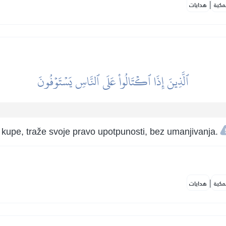
|
مكية
هدايات
ٱلَّذِينَ إِذَا ٱكۡتَالُواْ عَلَى ٱلنَّاسِ يَسۡتَوۡفُونَ
a kupe, traže svoje pravo upotpunosti, bez umanjivanja.
|
مكية
هدايات