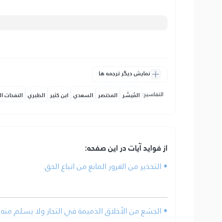
نمایش دیگر ترجمه ها
التفاسير:
المُيسَّر
المختصر
السعدي
ابن كثير
الطبري
النفحات ال
از فواید آیات در این صفحه:
• التحذير من الغرور المانع من اتباع الحق.
• الجشع من الأخلاق الذميمة في التجار ولا يسلم منه إ