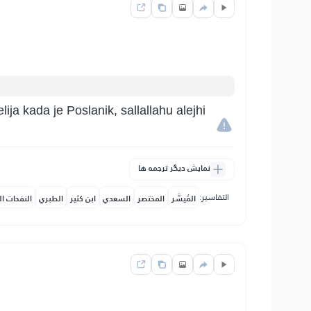
ija kada je Poslanik, sallallahu alejhi
نمایش دیگر ترجمه ها
التفاسير:
المُيسَّر
المختصر
السعدي
ابن كثير
الطبري
النفحات ال