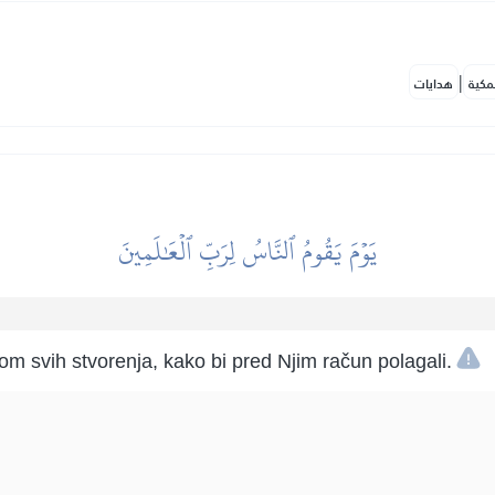
|
مكية
هدايات
يَوۡمَ يَقُومُ ٱلنَّاسُ لِرَبِّ ٱلۡعَٰلَمِينَ
m svih stvorenja, kako bi pred Njim račun polagali.
|
مكية
هدايات