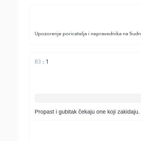
Upozorenje poricatelja i nepravednika na Sudnji
83
:
1
Propast i gubitak čekaju one koji zakidaju.