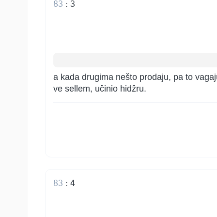
83
:
3
a kada drugima nešto prodaju, pa to vagaju,
ve sellem, učinio hidžru.
83
:
4