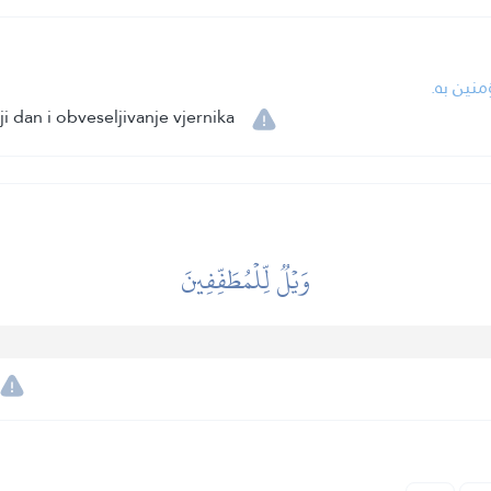
منين به.
 dan i obveseljivanje vjernika
وَيۡلٞ لِّلۡمُطَفِّفِينَ