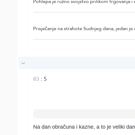
Pohlepa je ružno svojstvo prilikom trgovanja i 
Prisjećanje na strahote Sudnjeg dana, jedan je o
83
:
5
Na dan obračuna i kazne, a to je veliki dan