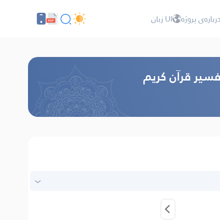
رباره‌ى پروژه
UI زبان
فسير قرآن كريم