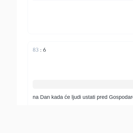
83
:
6
na Dan kada će ljudi ustati pred Gospodaro