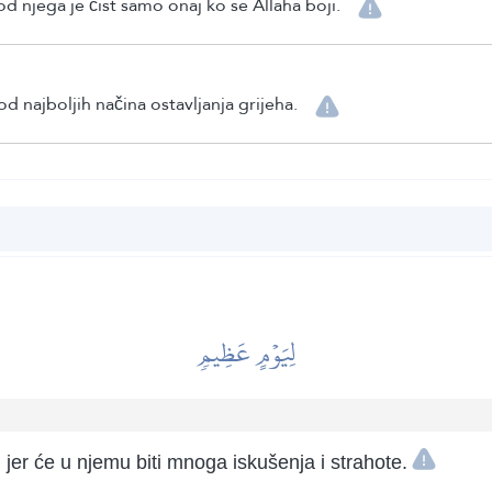
od njega je čist samo onaj ko se Allaha boji.
d najboljih načina ostavljanja grijeha.
لِيَوۡمٍ عَظِيمٖ
 jer će u njemu biti mnoga iskušenja i strahote.