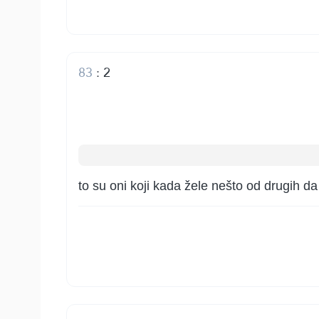
83
:
2
to su oni koji kada žele nešto od drugih d