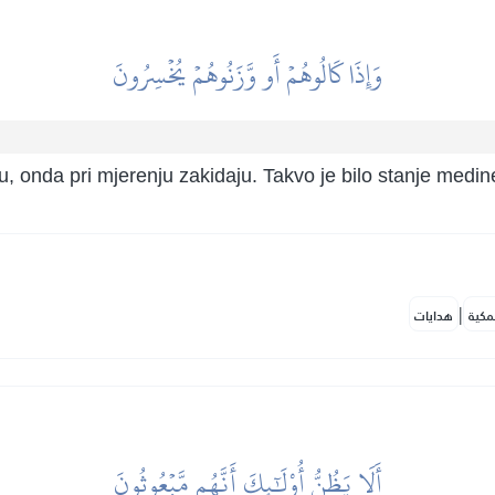
وَإِذَا كَالُوهُمۡ أَو وَّزَنُوهُمۡ يُخۡسِرُونَ
 onda pri mjerenju zakidaju. Takvo je bilo stanje medinel
|
مكية
هدايات
أَلَا يَظُنُّ أُوْلَٰٓئِكَ أَنَّهُم مَّبۡعُوثُونَ