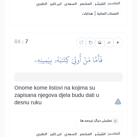
التفاسير:
المُيسَّر
المختصر
السعدي
ابن كثير
الطبري
|
النفحات المكية
هدايات
84
:
7
فَأَمَّا مَنۡ أُوتِيَ كِتَٰبَهُۥ بِيَمِينِهِۦ
Onome kome listovi na kojima su
zapisana njegova djela budu dati u
desnu ruku
نمایش دیگر ترجمه ها
التفاسير:
المُيسَّر
المختصر
السعدي
ابن كثير
الطبري