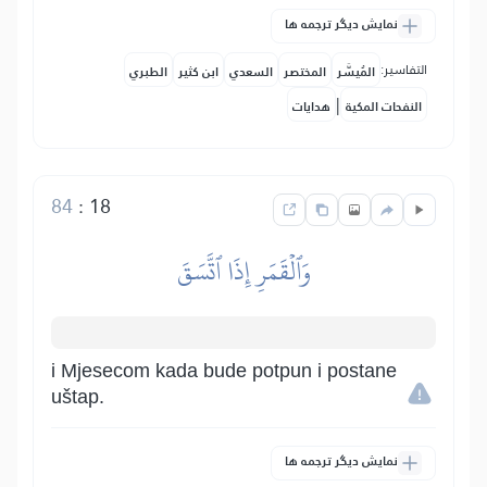
نمایش دیگر ترجمه ها
التفاسير:
المُيسَّر
المختصر
السعدي
ابن كثير
الطبري
|
النفحات المكية
هدايات
84
:
18
وَٱلۡقَمَرِ إِذَا ٱتَّسَقَ
i Mjesecom kada bude potpun i postane
uštap.
نمایش دیگر ترجمه ها