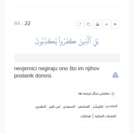
84
:
22
بَلِ ٱلَّذِينَ كَفَرُواْ يُكَذِّبُونَ
nevjernici negiraju ono što im njihov
poslanik donosi.
نمایش دیگر ترجمه ها
التفاسير:
المُيسَّر
المختصر
السعدي
ابن كثير
الطبري
|
النفحات المكية
هدايات