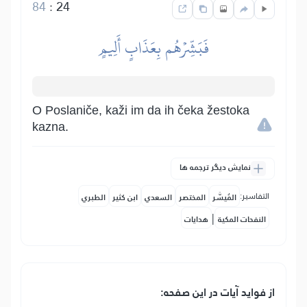
84
:
24
فَبَشِّرۡهُم بِعَذَابٍ أَلِيمٍ
O Poslaniče, kaži im da ih čeka žestoka
kazna.
نمایش دیگر ترجمه ها
التفاسير:
المُيسَّر
المختصر
السعدي
ابن كثير
الطبري
|
النفحات المكية
هدايات
از فواید آیات در این صفحه: