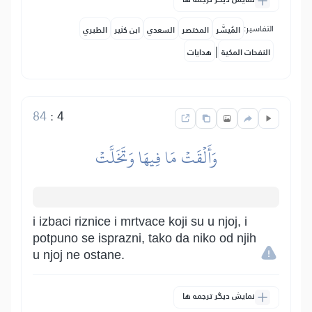
التفاسير:
المُيسَّر
المختصر
السعدي
ابن كثير
الطبري
|
النفحات المكية
هدايات
84
:
4
وَأَلۡقَتۡ مَا فِيهَا وَتَخَلَّتۡ
i izbaci riznice i mrtvace koji su u njoj, i
potpuno se isprazni, tako da niko od njih
u njoj ne ostane.
نمایش دیگر ترجمه ها