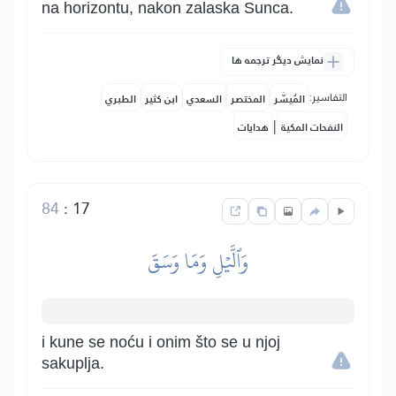
na horizontu, nakon zalaska Sunca.
نمایش دیگر ترجمه ها
التفاسير:
المُيسَّر
المختصر
السعدي
ابن كثير
الطبري
|
النفحات المكية
هدايات
84
:
17
وَٱلَّيۡلِ وَمَا وَسَقَ
i kune se noću i onim što se u njoj
sakuplja.