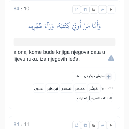
84
:
10
وَأَمَّا مَنۡ أُوتِيَ كِتَٰبَهُۥ وَرَآءَ ظَهۡرِهِۦ
a onaj kome bude knjiga njegova data u
lijevu ruku, iza njegovih leđa.
نمایش دیگر ترجمه ها
التفاسير:
المُيسَّر
المختصر
السعدي
ابن كثير
الطبري
|
النفحات المكية
هدايات
84
:
11