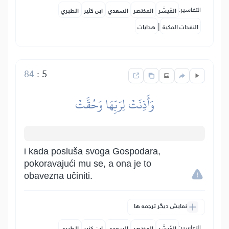
التفاسير:
المُيسَّر
المختصر
السعدي
ابن كثير
الطبري
|
النفحات المكية
هدايات
84
:
5
وَأَذِنَتۡ لِرَبِّهَا وَحُقَّتۡ
i kada posluša svoga Gospodara,
pokoravajući mu se, a ona je to
obavezna učiniti.
نمایش دیگر ترجمه ها
التفاسير:
المُيسَّر
المختصر
السعدي
ابن كثير
الطبري