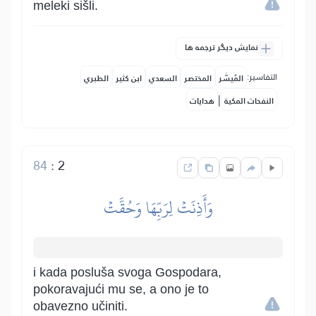
meleki sišli.
نمایش دیگر ترجمه ها
التفاسير:
المُيسَّر
المختصر
السعدي
ابن كثير
الطبري
|
النفحات المكية
هدايات
84
:
2
وَأَذِنَتۡ لِرَبِّهَا وَحُقَّتۡ
i kada posluša svoga Gospodara,
pokoravajući mu se, a ono je to
obavezno učiniti.