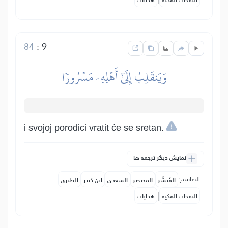
النفحات المكية
هدايات
84
:
9
وَيَنقَلِبُ إِلَىٰٓ أَهۡلِهِۦ مَسۡرُورٗا
i svojoj porodici vratit će se sretan.
نمایش دیگر ترجمه ها
التفاسير:
المُيسَّر
المختصر
السعدي
ابن كثير
الطبري
|
النفحات المكية
هدايات