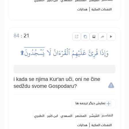
المُيسَّر
المختصر
السعدي
ابن كثير
الطبري
|
النفحات المكية
هدايات
84
:
21
وَإِذَا قُرِئَ عَلَيۡهِمُ ٱلۡقُرۡءَانُ لَا يَسۡجُدُونَۤ۩
i kada se njima Kur'an uči, oni ne čine
sedždu svome Gospodaru?
نمایش دیگر ترجمه ها
التفاسير:
المُيسَّر
المختصر
السعدي
ابن كثير
الطبري
|
النفحات المكية
هدايات