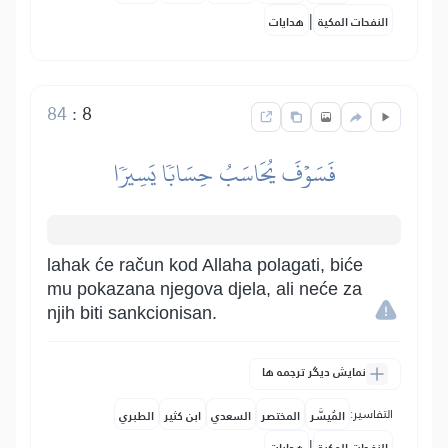
|
النفحات المكية
هدايات
84
:
8
فَسَوۡفَ يُحَاسَبُ حِسَابٗا يَسِيرٗا
lahak će račun kod Allaha polagati, biće
mu pokazana njegova djela, ali neće za
njih biti sankcionisan.
نمایش دیگر ترجمه ها
التفاسير:
المُيسَّر
المختصر
السعدي
ابن كثير
الطبري
|