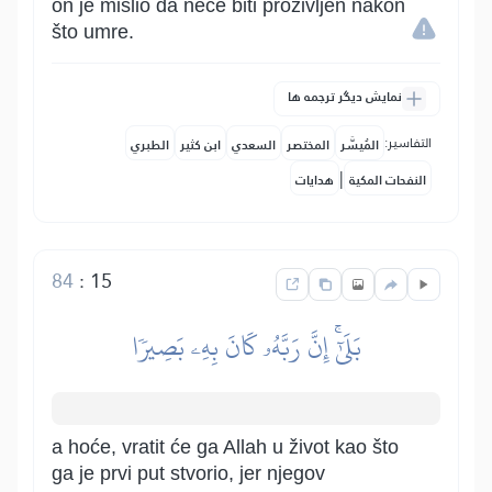
on je mislio da neće biti proživljen nakon
što umre.
نمایش دیگر ترجمه ها
التفاسير:
المُيسَّر
المختصر
السعدي
ابن كثير
الطبري
|
النفحات المكية
هدايات
84
:
15
بَلَىٰٓۚ إِنَّ رَبَّهُۥ كَانَ بِهِۦ بَصِيرٗا
a hoće, vratit će ga Allah u život kao što
ga je prvi put stvorio, jer njegov