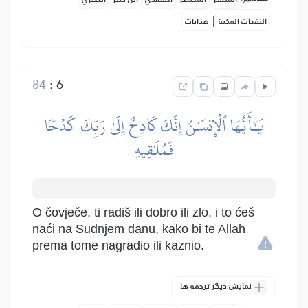
|
النفحات المكية
هدايات
84
:
6
يَٰٓأَيُّهَا ٱلۡإِنسَٰنُ إِنَّكَ كَادِحٌ إِلَىٰ رَبِّكَ كَدۡحٗا
فَمُلَٰقِيهِ
O čovječe, ti radiš ili dobro ili zlo, i to ćeš
naći na Sudnjem danu, kako bi te Allah
prema tome nagradio ili kaznio.
نمایش دیگر ترجمه ها