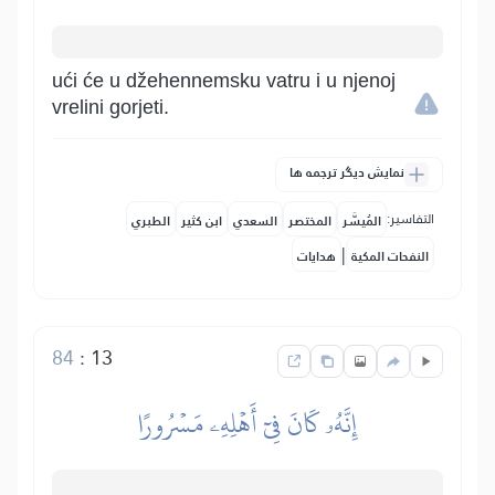
ući će u džehennemsku vatru i u njenoj
vrelini gorjeti.
نمایش دیگر ترجمه ها
التفاسير:
المُيسَّر
المختصر
السعدي
ابن كثير
الطبري
|
النفحات المكية
هدايات
84
:
13
إِنَّهُۥ كَانَ فِيٓ أَهۡلِهِۦ مَسۡرُورًا