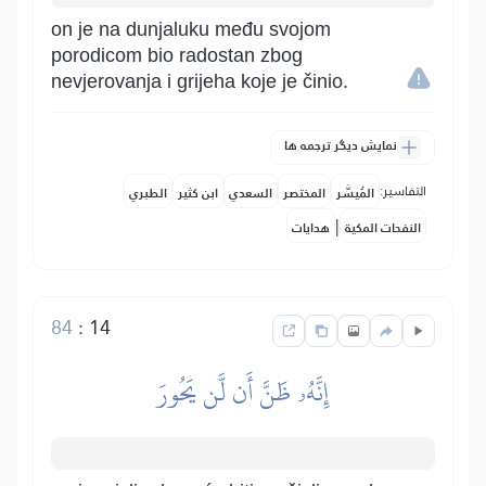
on je na dunjaluku među svojom
porodicom bio radostan zbog
nevjerovanja i grijeha koje je činio.
نمایش دیگر ترجمه ها
التفاسير:
المُيسَّر
المختصر
السعدي
ابن كثير
الطبري
|
النفحات المكية
هدايات
84
:
14
إِنَّهُۥ ظَنَّ أَن لَّن يَحُورَ