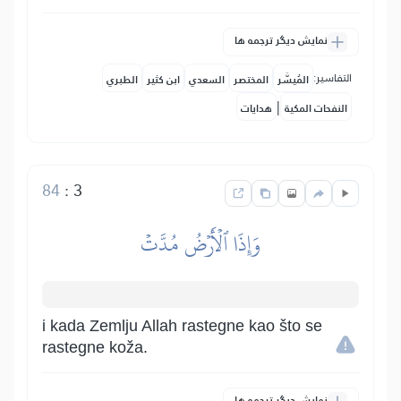
نمایش دیگر ترجمه ها
التفاسير:
المُيسَّر
المختصر
السعدي
ابن كثير
الطبري
|
النفحات المكية
هدايات
84
:
3
وَإِذَا ٱلۡأَرۡضُ مُدَّتۡ
i kada Zemlju Allah rastegne kao što se
rastegne koža.
نمایش دیگر ترجمه ها