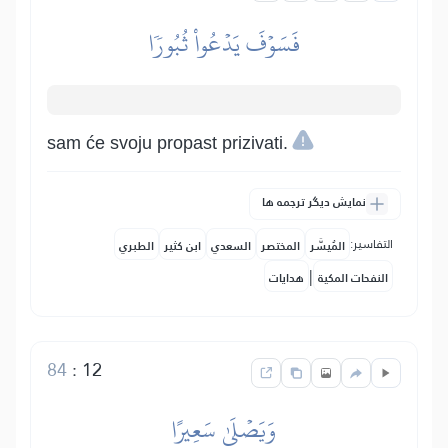
فَسَوۡفَ يَدۡعُواْ ثُبُورٗا
sam će svoju propast prizivati.
نمایش دیگر ترجمه ها
التفاسير:
المُيسَّر
المختصر
السعدي
ابن كثير
الطبري
|
النفحات المكية
هدايات
84
:
12
وَيَصۡلَىٰ سَعِيرًا