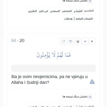
نمایش دیگر ترجمه ها
التفاسير:
المُيسَّر
المختصر
السعدي
ابن كثير
الطبري
|
النفحات المكية
هدايات
84
:
20
فَمَا لَهُمۡ لَا يُؤۡمِنُونَ
šta je ovim nevjernicima, pa ne vjeruju u
Allaha i Sudnji dan?
نمایش دیگر ترجمه ها
التفاسير: