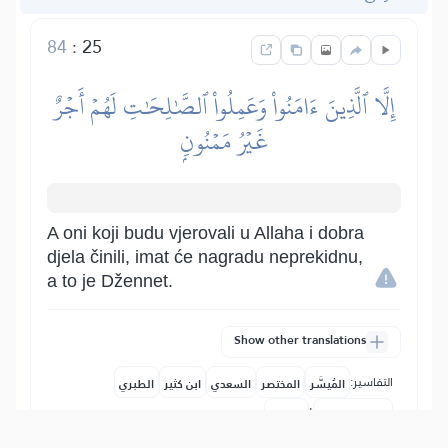
84
:
25
إِلَّا ٱلَّذِينَ ءَامَنُواْ وَعَمِلُواْ ٱلصَّٰلِحَٰتِ لَهُمۡ أَجۡرٌ
غَيۡرُ مَمۡنُونِۭ
A oni koji budu vjerovali u Allaha i dobra
djela činili, imat će nagradu neprekidnu,
a to je Džennet.
Show other translations
التفاسير:
المُيسَّر
المختصر
السعدي
ابن كثير
الطبري
|
النفحات المكية
هدايات