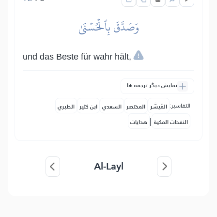
وَصَدَّقَ بِٱلۡحُسۡنَىٰ
und das Beste für wahr hält,
نمایش دیگر ترجمه ها
التفاسير:
المُيسَّر
المختصر
السعدي
ابن كثير
الطبري
|
النفحات المكية
هدايات
Al-Layl