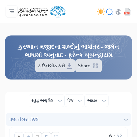
મુખ્ય પેજ
ભાષાંતરોની યાદી
Audio
વિકાસકની સેવાઓ - API
પ્રોજેકટ વિશે
અમારો સંપર્ક
ભાષા
Browse Old Version
કુરઆન મજીદના શબ્દોનું ભાષાંતર - જર્મન
ભાષામાં અનુવાદ - ફ્રેન્ક બૂબન્હાયમ
ડાઉનલોડ કરો
Share
સૂરહ અલ્ લૈલ
પેજ
આયત
પૃષ્ઠ નંબર: 595
6
:
92