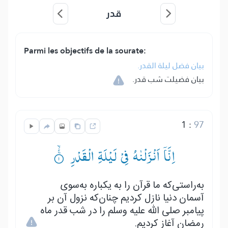
قدر
Parmi les objectifs de la sourate:
بيان فضل ليلة القدر.
بیان فضیلت شب قدر.
1
:
97
اِنَّاۤ اَنْزَلْنٰهُ فِیْ لَیْلَةِ الْقَدْرِ ۟ۚۙ
به‌راستی‌که ما قرآن را به یکباره به‌سوی
آسمان دنیا نازل کردیم چنان‌که نزول آن بر
پیامبر صلی الله علیه وسلم را در شب قدر ماه
رمضان آغاز کردیم.