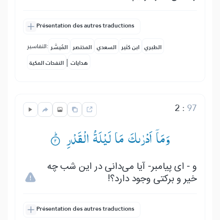
Présentation des autres traductions
التفاسير:
الطبري
ابن كثير
السعدي
المختصر
المُيسَّر
|
هدايات
النفحات المكية
2
:
97
وَمَاۤ اَدْرٰىكَ مَا لَیْلَةُ الْقَدْرِ ۟ؕ
و - ای پیامبر- آیا می‌دانی در این شب چه
خیر و برکتی وجود دارد؟!
Présentation des autres traductions