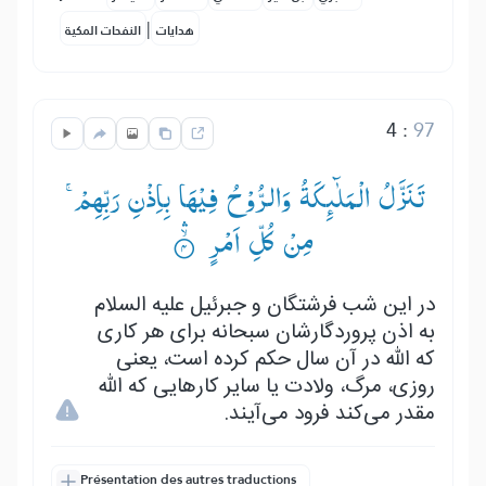
|
هدايات
النفحات المكية
4
:
97
تَنَزَّلُ الْمَلٰٓىِٕكَةُ وَالرُّوْحُ فِیْهَا بِاِذْنِ رَبِّهِمْ ۚ—
مِنْ كُلِّ اَمْرٍ ۟ۙۛ
در این شب فرشتگان و جبرئیل علیه السلام
به اذن پروردگارشان سبحانه برای هر کاری
که الله در آن سال حکم کرده است، یعنی
روزی، مرگ، ولادت یا سایر کارهایی که الله
مقدر می‌کند فرود می‌آیند.
Présentation des autres traductions