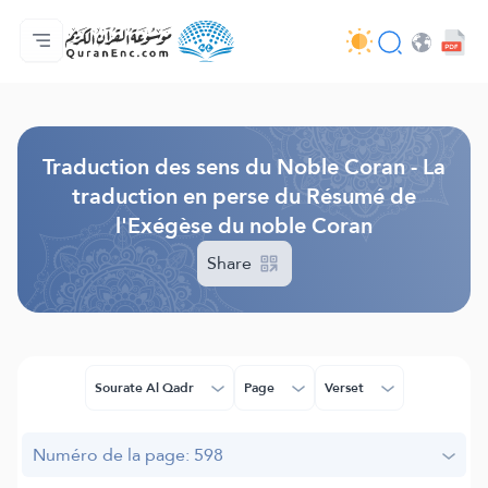
Accueil
Index des traductions
Audio
Services des développeurs du site - API
Autour du projet
Nous contacter
Langue
Browse Old Version
Traduction des sens du Noble Coran - La
traduction en perse du Résumé de
l'Exégèse du noble Coran
Share
Sourate Al Qadr
Page
Verset
Numéro de la page: 598