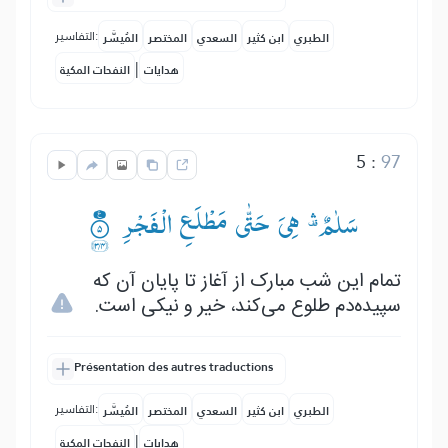
التفاسير:
الطبري
ابن كثير
السعدي
المختصر
المُيسَّر
|
هدايات
النفحات المكية
5
:
97
سَلٰمٌ ۛ۫— هِیَ حَتّٰی مَطْلَعِ الْفَجْرِ ۟۠
تمام این شب مبارک از آغاز تا پایان آن که
سپیده‌دم طلوع می‌کند، خیر و نیکی است.
Présentation des autres traductions
التفاسير:
الطبري
ابن كثير
السعدي
المختصر
المُيسَّر
|
هدايات
النفحات المكية