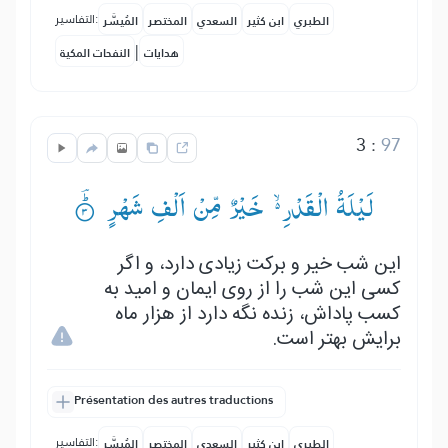
التفاسير:
الطبري
ابن كثير
السعدي
المختصر
المُيسَّر
|
هدايات
النفحات المكية
3
:
97
لَیْلَةُ الْقَدْرِ ۙ۬— خَیْرٌ مِّنْ اَلْفِ شَهْرٍ ۟ؕؔ
این شب خیر و برکت زیادی دارد، و اگر
کسی این شب را از روی ایمان و امید به
کسب پاداش، زنده نگه دارد از هزار ماه
برایش بهتر است.
Présentation des autres traductions
التفاسير:
الطبري
ابن كثير
السعدي
المختصر
المُيسَّر