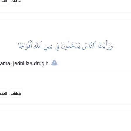
|
هدايات
النفح
وَرَأَيۡتَ ٱلنَّاسَ يَدۡخُلُونَ فِي دِينِ ٱللَّهِ أَفۡوَاجٗا
pama, jedni iza drugih.
|
هدايات
النفح