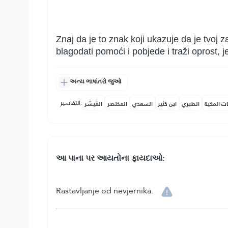
Znaj da je to znak koji ukazuje da je tvoj 
blagodati pomoći i pobjede i traži oprost, j
અન્ય ભાષાંતરો જુઓ
التفاسير:
ات المكية
الطبري
ابن كثير
السعدي
المختصر
المُيسَّر
આ પાના પર આયતોના ફાયદાઓ:
Rastavljanje od nevjernika.