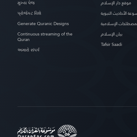
મુખ્ય પેજ
موقع دار الإسلام
પ્રોજેકટ વિશે
عة الأحاديث النبوية
Generate Quranic Designs
مصطلحات الإسلامية
Continuous streaming of the
بيان الإسلام
Quran
Tafsir Saadi
અમારો સંપર્ક