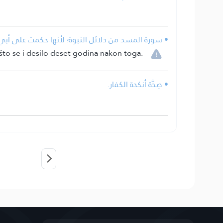
سورة المسد من دلائل النبوة؛ لأنها حكمت على أبي .
što se i desilo deset godina nakon toga.
• صِحَّة أنكحة الكفار.