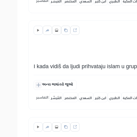
التفاسير:
ات المكية
الطبري
ابن كثير
السعدي
المختصر
المُيسَّر
I kada vidiš da ljudi prihvataju islam u gru
અન્ય ભાષાંતરો જુઓ
التفاسير:
ات المكية
الطبري
ابن كثير
السعدي
المختصر
المُيسَّر