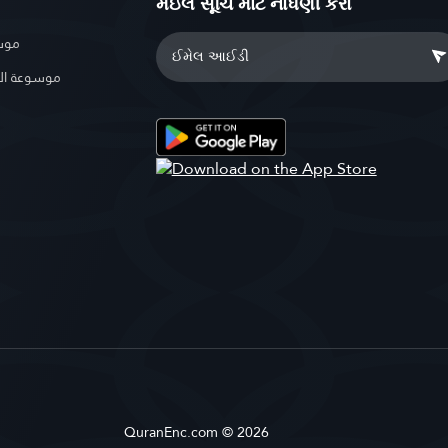
મેઇલ સૂચિ માટે નોંધણી કરો
موسو
موسوعة ال
QuranEnc.com © 2026