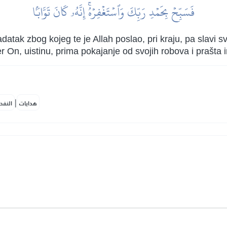
فَسَبِّحۡ بِحَمۡدِ رَبِّكَ وَٱسۡتَغۡفِرۡهُۚ إِنَّهُۥ كَانَ تَوَّابَۢا
zadatak zbog kojeg te je Allah poslao, pri kraju, pa slav
er On, uistinu, prima pokajanje od svojih robova i prašta 
|
هدايات
النفح