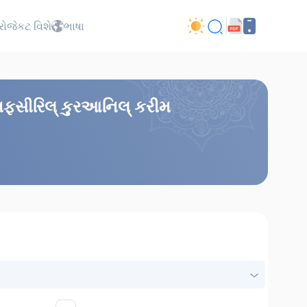
્રોજેકટ વિશે
ભાષા
 તફસીરિલ્ કુરઆનિલ્ કરીમ