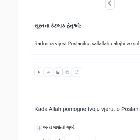
સૂરતના કેટલાક હેતુઓ:
Radosna vijest Poslaniku, sallallahu alejhi ve s
Kada Allah pomogne tvoju vjeru, o Poslani
અન્ય ભાષાંતરો જુઓ