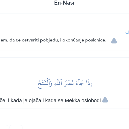
En-Nasr
لة
ellem, da će ostvariti pobjedu, i okončanje poslanice.
إِذَا جَآءَ نَصۡرُ ٱللَّهِ وَٱلۡفَتۡحُ
če, i kada je ojača i kada se Mekka oslobodi