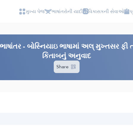
મુખ્ય પેજ
ભાષાંતરોની યાદી
વિકાસકની સેવાઓ
પ
ભાષાંતર - બોસ્નિયાઇ ભાષામાં અલ્ મુખ્તસર ફી
કિતાબનું અનુવાદ
Share