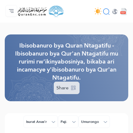
Ahabanza.
Ishakiro ry'ibisobanuro
Audio
Serivisi z'abakora amavugurura. - API
Ibijyanye n'umushinga.
Twandikire.
Ururimi.
Browse Old Version
Ibisobanuro bya Quran Ntagatifu -
Ibisobanuro bya Qur'an Ntagatifu mu
rurimi rw'ikinyabosiniya, bikaba ari
incamacye y'ibisobanuro bya Qur'an
Ntagatifu.
Share
Isurat Anas’r
Paji.
Umurongo