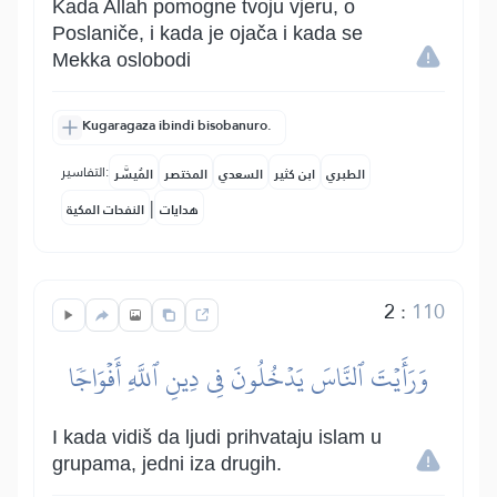
Kada Allah pomogne tvoju vjeru, o
Poslaniče, i kada je ojača i kada se
Mekka oslobodi
Kugaragaza ibindi bisobanuro.
التفاسير:
الطبري
ابن كثير
السعدي
المختصر
المُيسَّر
|
هدايات
النفحات المكية
2
:
110
وَرَأَيۡتَ ٱلنَّاسَ يَدۡخُلُونَ فِي دِينِ ٱللَّهِ أَفۡوَاجٗا
I kada vidiš da ljudi prihvataju islam u
grupama, jedni iza drugih.