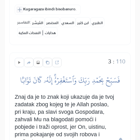
Kugaragaza ibindi bisobanuro.
التفاسير:
الطبري
ابن كثير
السعدي
المختصر
المُيسَّر
|
هدايات
النفحات المكية
3
:
110
فَسَبِّحۡ بِحَمۡدِ رَبِّكَ وَٱسۡتَغۡفِرۡهُۚ إِنَّهُۥ كَانَ تَوَّابَۢا
Znaj da je to znak koji ukazuje da je tvoj
zadatak zbog kojeg te je Allah poslao,
pri kraju, pa slavi svoga Gospodara,
zahvali Mu na blagodati pomoći i
pobjede i traži oprost, jer On, uistinu,
prima pokajanje od svojih robova i