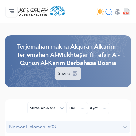
Beranda
Daftar isi terjemahan
Audio
Layanan pengembang - API
Tentang proyek ini
Hubungi kami
Bahasa
Browse Old Version
Terjemahan makna Alquran Alkarim -
Terjemahan Al-Mukhtaṣar fī Tafsīr Al-
Qur`ān Al-Karīm Berbahasa Bosnia
Share
Surah An-Naṣr
Hal.
Ayat
Nomor Halaman: 603