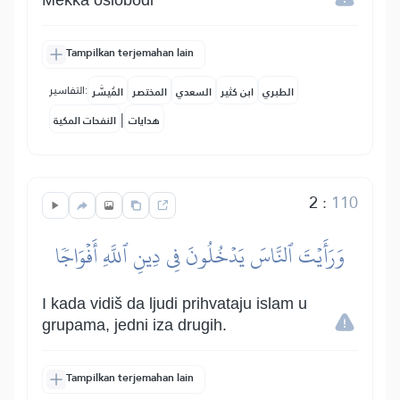
Mekka oslobodi
Tampilkan terjemahan lain
التفاسير:
الطبري
ابن كثير
السعدي
المختصر
المُيسَّر
|
هدايات
النفحات المكية
2
:
110
وَرَأَيۡتَ ٱلنَّاسَ يَدۡخُلُونَ فِي دِينِ ٱللَّهِ أَفۡوَاجٗا
I kada vidiš da ljudi prihvataju islam u
grupama, jedni iza drugih.
Tampilkan terjemahan lain