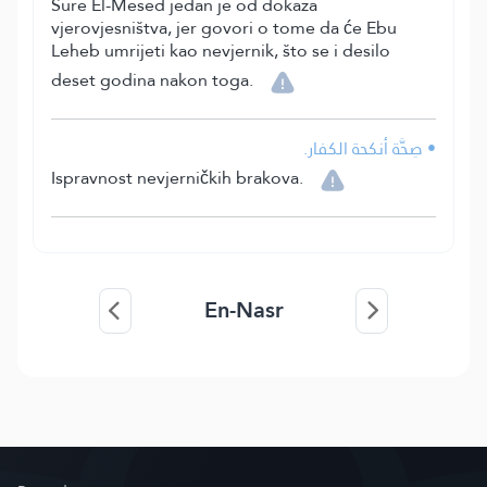
Sure El-Mesed jedan je od dokaza
vjerovjesništva, jer govori o tome da će Ebu
Leheb umrijeti kao nevjernik, što se i desilo
deset godina nakon toga.
• صِحَّة أنكحة الكفار.
Ispravnost nevjerničkih brakova.
En-Nasr