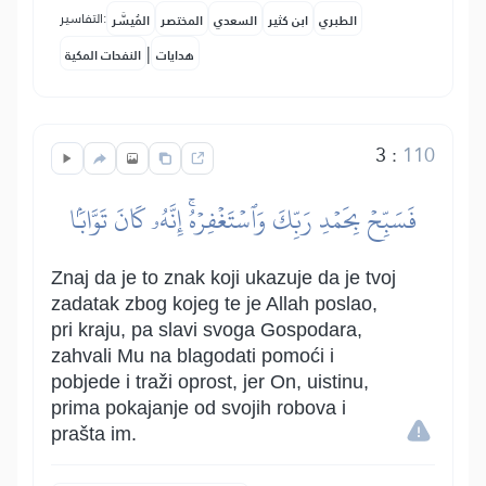
التفاسير:
الطبري
ابن كثير
السعدي
المختصر
المُيسَّر
|
هدايات
النفحات المكية
3
:
110
فَسَبِّحۡ بِحَمۡدِ رَبِّكَ وَٱسۡتَغۡفِرۡهُۚ إِنَّهُۥ كَانَ تَوَّابَۢا
Znaj da je to znak koji ukazuje da je tvoj
zadatak zbog kojeg te je Allah poslao,
pri kraju, pa slavi svoga Gospodara,
zahvali Mu na blagodati pomoći i
pobjede i traži oprost, jer On, uistinu,
prima pokajanje od svojih robova i
prašta im.