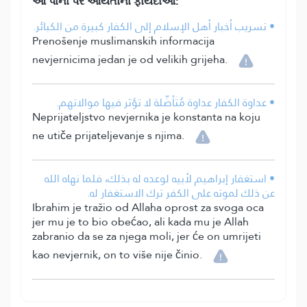
આ પાના પર આયતોના ફાયદાઓ:
• تسريب أخبار أهل الإسلام إلى الكفار كبيرة من الكبائر.
Prenošenje muslimanskih informacija
nevjernicima jedan je od velikih grijeha.
• عداوة الكفار عداوة مُتَأصِّلة لا تؤثر فيها موالاتهم.
Neprijateljstvo nevjernika je konstanta na koju
ne utiče prijateljevanje s njima.
• استغفار إبراهيم لأبيه لوعده له بذلك، فلما نهاه الله
عن ذلك لموته على الكفر ترك الاستغفار له.
Ibrahim je tražio od Allaha oprost za svoga oca
jer mu je to bio obećao, ali kada mu je Allah
zabranio da se za njega moli, jer će on umrijeti
kao nevjernik, on to više nije činio.