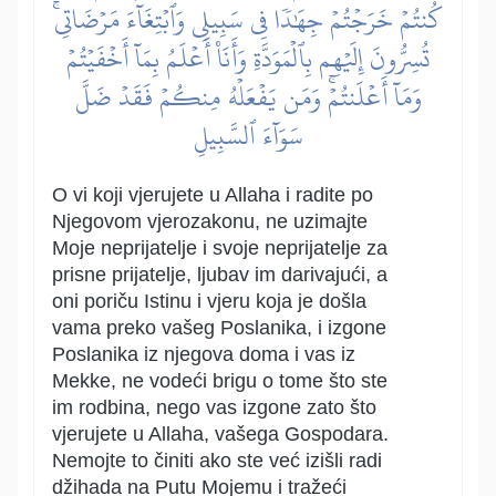
كُنتُمۡ خَرَجۡتُمۡ جِهَٰدٗا فِي سَبِيلِي وَٱبۡتِغَآءَ مَرۡضَاتِيۚ
تُسِرُّونَ إِلَيۡهِم بِٱلۡمَوَدَّةِ وَأَنَا۠ أَعۡلَمُ بِمَآ أَخۡفَيۡتُمۡ
وَمَآ أَعۡلَنتُمۡۚ وَمَن يَفۡعَلۡهُ مِنكُمۡ فَقَدۡ ضَلَّ
سَوَآءَ ٱلسَّبِيلِ
O vi koji vjerujete u Allaha i radite po
Njegovom vjerozakonu, ne uzimajte
Moje neprijatelje i svoje neprijatelje za
prisne prijatelje, ljubav im darivajući, a
oni poriču Istinu i vjeru koja je došla
vama preko vašeg Poslanika, i izgone
Poslanika iz njegova doma i vas iz
Mekke, ne vodeći brigu o tome što ste
im rodbina, nego vas izgone zato što
vjerujete u Allaha, vašega Gospodara.
Nemojte to činiti ako ste već izišli radi
džihada na Putu Mojemu i tražeći