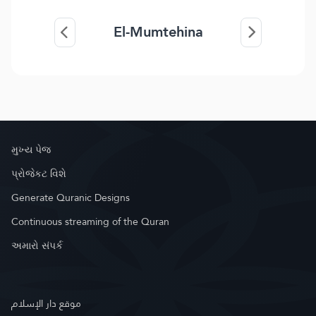
El-Mumtehina
મુખ્ય પેજ
પ્રોજેકટ વિશે
Generate Quranic Designs
Continuous streaming of the Quran
અમારો સંપર્ક
موقع دار الإسلام