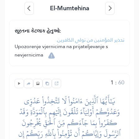
El-Mumtehina
સૂરતના કેટલાક હેતુઓ:
تحذير المؤمنين من تولي الكافرين.
Upozorenje vjernicima na prijateljevanje s
nevjernicima
1
:
60
يَٰٓأَيُّهَا ٱلَّذِينَ ءَامَنُواْ لَا تَتَّخِذُواْ عَدُوِّي
وَعَدُوَّكُمۡ أَوۡلِيَآءَ تُلۡقُونَ إِلَيۡهِم بِٱلۡمَوَدَّةِ وَقَدۡ
كَفَرُواْ بِمَا جَآءَكُم مِّنَ ٱلۡحَقِّ يُخۡرِجُونَ
ٱلرَّسُولَ وَإِيَّاكُمۡ أَن تُؤۡمِنُواْ بِٱللَّهِ رَبِّكُمۡ إِن