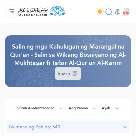
Ang Pangunahin
Indise ng mga Salin
Audio
Mga Serbisyo ng mga Developer - API
Tungkol
makipag-ugnayan sa amin
Ang Wika
Browse Old Version
Salin ng mga Kahulugan ng Marangal na
Qur'an - Salin sa Wikang Bosniyano ng Al-
Mukhtaṣar fī Tafsīr Al-Qur'ān Al-Karīm
Share
Sūrah Al-Mumtahanah
Ang Pahina
Ayah
Numero ng Pahina: 549