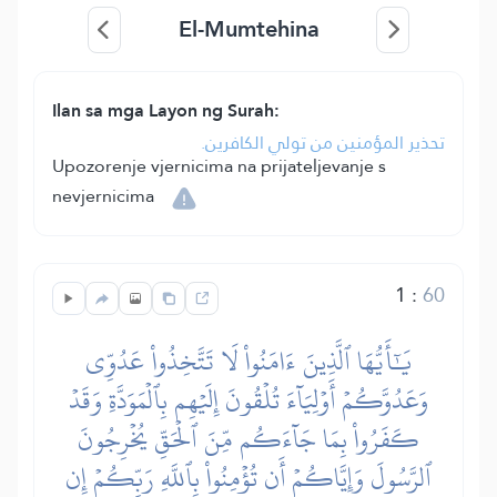
El-Mumtehina
Ilan sa mga Layon ng Surah:
تحذير المؤمنين من تولي الكافرين.
Upozorenje vjernicima na prijateljevanje s
nevjernicima
1
:
60
يَٰٓأَيُّهَا ٱلَّذِينَ ءَامَنُواْ لَا تَتَّخِذُواْ عَدُوِّي
وَعَدُوَّكُمۡ أَوۡلِيَآءَ تُلۡقُونَ إِلَيۡهِم بِٱلۡمَوَدَّةِ وَقَدۡ
كَفَرُواْ بِمَا جَآءَكُم مِّنَ ٱلۡحَقِّ يُخۡرِجُونَ
ٱلرَّسُولَ وَإِيَّاكُمۡ أَن تُؤۡمِنُواْ بِٱللَّهِ رَبِّكُمۡ إِن