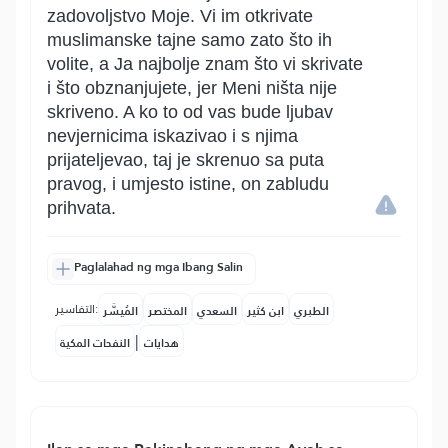
zadovoljstvo Moje. Vi im otkrivate
muslimanske tajne samo zato što ih
volite, a Ja najbolje znam što vi skrivate
i što obznanjujete, jer Meni ništa nije
skriveno. A ko to od vas bude ljubav
nevjernicima iskazivao i s njima
prijateljevao, taj je skrenuo sa puta
pravog, i umjesto istine, on zabludu
prihvata.
Paglalahad ng mga Ibang Salin
التفاسير:
الطبري
ابن كثير
السعدي
المختصر
المُيسَّر
|
هدايات
النفحات المكية