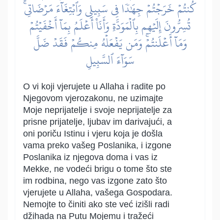
كُنتُمۡ خَرَجۡتُمۡ جِهَٰدٗا فِي سَبِيلِي وَٱبۡتِغَآءَ مَرۡضَاتِيۚ
تُسِرُّونَ إِلَيۡهِم بِٱلۡمَوَدَّةِ وَأَنَا۠ أَعۡلَمُ بِمَآ أَخۡفَيۡتُمۡ
وَمَآ أَعۡلَنتُمۡۚ وَمَن يَفۡعَلۡهُ مِنكُمۡ فَقَدۡ ضَلَّ
سَوَآءَ ٱلسَّبِيلِ
O vi koji vjerujete u Allaha i radite po
Njegovom vjerozakonu, ne uzimajte
Moje neprijatelje i svoje neprijatelje za
prisne prijatelje, ljubav im darivajući, a
oni poriču Istinu i vjeru koja je došla
vama preko vašeg Poslanika, i izgone
Poslanika iz njegova doma i vas iz
Mekke, ne vodeći brigu o tome što ste
im rodbina, nego vas izgone zato što
vjerujete u Allaha, vašega Gospodara.
Nemojte to činiti ako ste već izišli radi
džihada na Putu Mojemu i tražeći