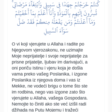
كُنتُمۡ خَرَجۡتُمۡ جِهَٰدٗا فِي سَبِيلِي وَٱبۡتِغَآءَ مَرۡضَاتِيۚ
تُسِرُّونَ إِلَيۡهِم بِٱلۡمَوَدَّةِ وَأَنَا۠ أَعۡلَمُ بِمَآ أَخۡفَيۡتُمۡ
وَمَآ أَعۡلَنتُمۡۚ وَمَن يَفۡعَلۡهُ مِنكُمۡ فَقَدۡ ضَلَّ
سَوَآءَ ٱلسَّبِيلِ
O vi koji vjerujete u Allaha i radite po
Njegovom vjerozakonu, ne uzimajte
Moje neprijatelje i svoje neprijatelje za
prisne prijatelje, ljubav im darivajući, a
oni poriču Istinu i vjeru koja je došla
vama preko vašeg Poslanika, i izgone
Poslanika iz njegova doma i vas iz
Mekke, ne vodeći brigu o tome što ste
im rodbina, nego vas izgone zato što
vjerujete u Allaha, vašega Gospodara.
Nemojte to činiti ako ste već izišli radi
džihada na Putu Mojemu i tražeći