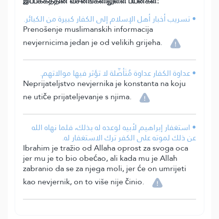
இப்பக்கத்தின் வசனங்களிலுள்ள பயன்கள்:
• تسريب أخبار أهل الإسلام إلى الكفار كبيرة من الكبائر.
Prenošenje muslimanskih informacija
nevjernicima jedan je od velikih grijeha.
• عداوة الكفار عداوة مُتَأصِّلة لا تؤثر فيها موالاتهم.
Neprijateljstvo nevjernika je konstanta na koju
ne utiče prijateljevanje s njima.
• استغفار إبراهيم لأبيه لوعده له بذلك، فلما نهاه الله
عن ذلك لموته على الكفر ترك الاستغفار له.
Ibrahim je tražio od Allaha oprost za svoga oca
jer mu je to bio obećao, ali kada mu je Allah
zabranio da se za njega moli, jer će on umrijeti
kao nevjernik, on to više nije činio.