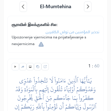
El-Mumtehina
சூராவின் இலக்குகளில் சில:
تحذير المؤمنين من تولي الكافرين.
Upozorenje vjernicima na prijateljevanje s
nevjernicima
1
:
60
يَٰٓأَيُّهَا ٱلَّذِينَ ءَامَنُواْ لَا تَتَّخِذُواْ عَدُوِّي
وَعَدُوَّكُمۡ أَوۡلِيَآءَ تُلۡقُونَ إِلَيۡهِم بِٱلۡمَوَدَّةِ وَقَدۡ
كَفَرُواْ بِمَا جَآءَكُم مِّنَ ٱلۡحَقِّ يُخۡرِجُونَ
ٱلرَّسُولَ وَإِيَّاكُمۡ أَن تُؤۡمِنُواْ بِٱللَّهِ رَبِّكُمۡ إِن